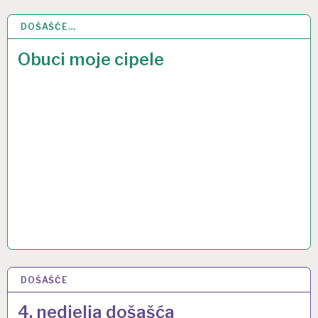
DOŠAŠĆE…
4 PRO 2019
Obuci moje cipele
DOŠAŠĆE
20 PRO 2015
4. nedjelja došašća