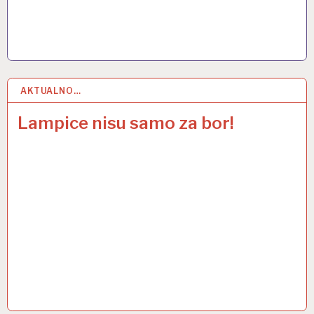
AKTUALNO…
23 PRO 2019
Lampice nisu samo za bor!