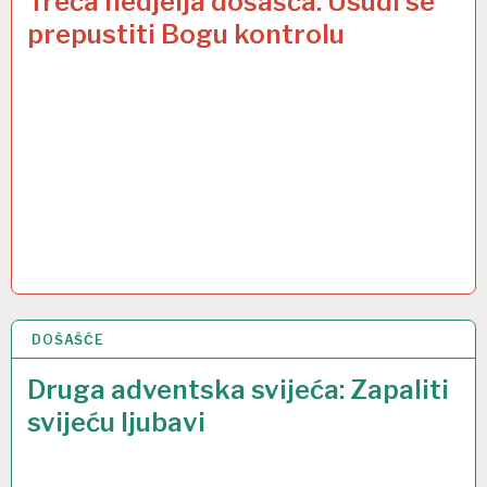
Treća nedjelja došašća: Usudi se
prepustiti Bogu kontrolu
DOŠAŠĆE
6 PRO 2020
Druga adventska svijeća: Zapaliti
svijeću ljubavi