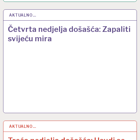
AKTUALNO…
20 PRO 2020
Četvrta nedjelja došašća: Zapaliti
svijeću mira
AKTUALNO…
13 PRO 2020