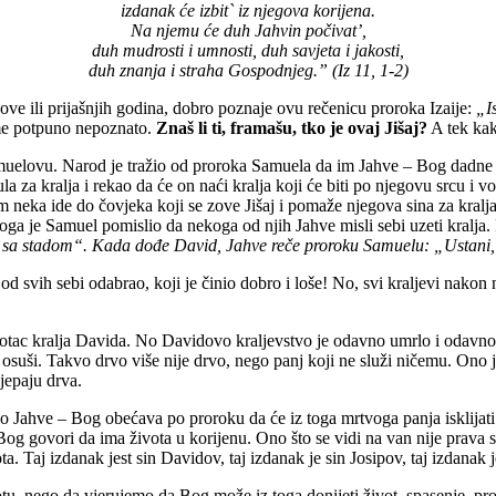
izdanak će izbit` iz njegova korijena.
Na njemu će duh Jahvin počivat’,
duh mudrosti i umnosti, duh savjeta i jakosti,
duh znanja i straha Gospodnjeg.” (Iz 11, 1-2)
 ove ili prijašnjih godina, dobro poznaje ovu rečenicu proroka Izaije:
„I
 ime potpuno nepoznato.
Znaš li ti, framašu, tko je ovaj Jišaj?
A tek kak
uelovu. Narod je tražio od proroka Samuela da im Jahve – Bog dadne k
a kralja i rekao da će on naći kralja koji će biti po njegovu srcu i vo
neka ide do čovjeka koji se zove Jišaj i pomaže njegova sina za kralja
oga je Samuel pomislio da nekoga od njih Jahve misli sebi uzeti kralja.
aši sa stadom“. Kada dođe David, Jahve reče proroku Samuelu: „Ustani,
 od svih sebi odabrao, koji je činio dobro i loše! No, svi kraljevi nako
on otac kralja Davida. No Davidovo kraljevstvo je odavno umrlo i odavno
 se osuši. Takvo drvo više nije drvo, nego panj koji ne služi ničemu. Ono
jepaju drva.
o. No Jahve – Bog obećava po proroku da će iz toga mrtvoga panja isklijat
Bog govori da ima života u korijenu. Ono što se vidi na van nije prava s
ta. Taj izdanak jest sin Davidov, taj izdanak je sin Josipov, taj izdanak j
otu, nego da vjerujemo da Bog može iz toga donijeti život, spasenje, p