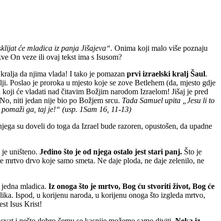
sklijat će mladica iz panja Jišajeva“.
Onima koji malo više poznaju
ve On veze ili ovaj tekst ima s Isusom?
ralja da njima vlada! I tako je pomazan
prvi izraelski kralj Šaul
.
lji. Poslao je proroka u mjesto koje se zove Betlehem (da, mjesto gdje
 koji će vladati nad čitavim Božjim narodom Izraelom! Jišaj je pred
 No, niti jedan nije bio po Božjem srcu.
Tada Samuel upita „Jesu li to
 pomaži ga, taj je!“ (usp. 1Sam 16, 11-13)
n njega su doveli do toga da Izrael bude razoren, opustošen, da upadne
 je uništeno.
Jedino što je od njega ostalo jest stari panj.
Što je
 je mrtvo drvo koje samo smeta. Ne daje ploda, ne daje zelenilo, ne
i jedna mladica.
Iz onoga što je mrtvo, Bog ću stvoriti život, Bog će
lika. Ispod, u korijenu naroda, u korijenu onoga što izgleda mrtvo,
est Isus Krist!
rocvat i nešto dobro čemu se kasnije možemo samo diviti.
Neka iz