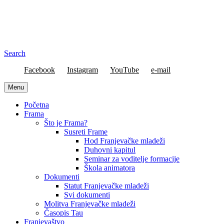
Search
Facebook
Instagram
YouTube
e-mail
Menu
Početna
Frama
Što je Frama?
Susreti Frame
Hod Franjevačke mladeži
Duhovni kapitul
Seminar za voditelje formacije
Škola animatora
Dokumenti
Statut Franjevačke mladeži
Svi dokumenti
Molitva Franjevačke mladeži
Časopis Tau
Franjevaštvo