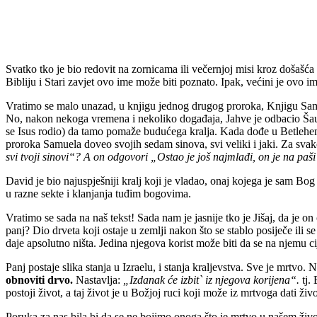
Svatko tko je bio redovit na zornicama ili večernjoj misi kroz došašća
Bibliju i Stari zavjet ovo ime može biti poznato. Ipak, većini je ovo
Vratimo se malo unazad, u knjigu jednog drugog proroka, Knjigu Sam
No, nakon nekoga vremena i nekoliko događaja, Jahve je odbacio Šaula z
se Isus rodio) da tamo pomaže budućega kralja. Kada dođe u Betlehem 
proroka Samuela doveo svojih sedam sinova, svi veliki i jaki. Za svak
svi tvoji sinovi“? A on odgovori „Ostao je još najmlađi, on je na p
David je bio najuspješniji kralj koji je vladao, onaj kojega je sam Bog
u razne sekte i klanjanja tuđim bogovima.
Vratimo se sada na naš tekst! Sada nam je jasnije tko je Jišaj, da je 
panj? Dio drveta koji ostaje u zemlji nakon što se stablo posiječe ili
daje apsolutno ništa. Jedina njegova korist može biti da se na njemu ci
Panj postaje slika stanja u Izraelu, i stanja kraljevstva. Sve je mrtv
obnoviti drvo.
Nastavlja:
„Izdanak će izbit` iz njegova korijena“.
tj. 
postoji život, a taj život je u Božjoj ruci koji može iz mrtvoga dati živo
Poruka za nas bila bi da se ne bojimo onoga što je mrtvo u našem živ