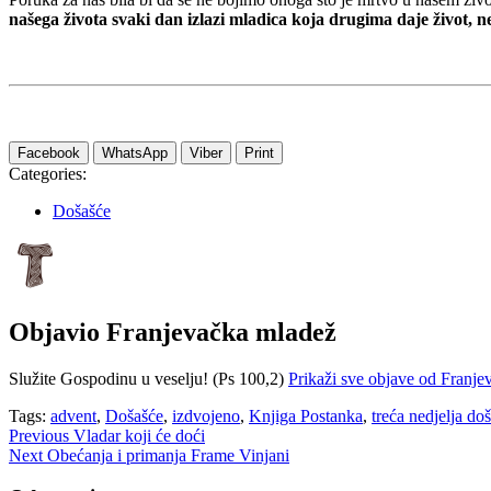
našega života svaki dan izlazi mladica koja drugima daje život, ne
Facebook
WhatsApp
Viber
Print
Categories:
Došašće
Objavio
Franjevačka mladež
Služite Gospodinu u veselju! (Ps 100,2)
Prikaži sve objave od Franj
Tags:
advent
,
Došašće
,
izdvojeno
,
Knjiga Postanka
,
treća nedjelja do
Navigacija
Previous
Vladar koji će doći
Next
Obećanja i primanja Frame Vinjani
objava