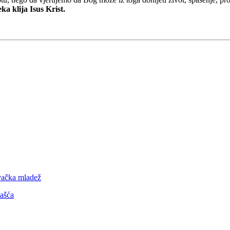
ka klija Isus Krist.
evačka mladež
šašća