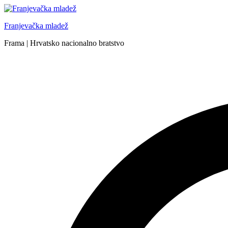
Skip
to
Franjevačka mladež
content
Frama | Hrvatsko nacionalno bratstvo