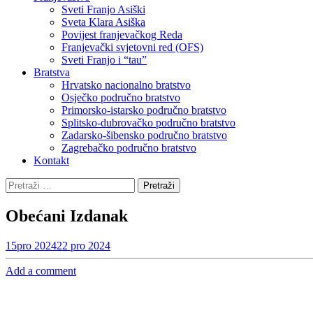
Sveti Franjo Asiški
Sveta Klara Asiška
Povijest franjevačkog Reda
Franjevački svjetovni red (OFS)
Sveti Franjo i “tau”
Bratstva
Hrvatsko nacionalno bratstvo
Osječko područno bratstvo
Primorsko-istarsko područno bratstvo
Splitsko-dubrovačko područno bratstvo
Zadarsko-šibensko područno bratstvo
Zagrebačko područno bratstvo
Kontakt
Pretraži:
Obećani Izdanak
15
pro 2024
22 pro 2024
Add a comment