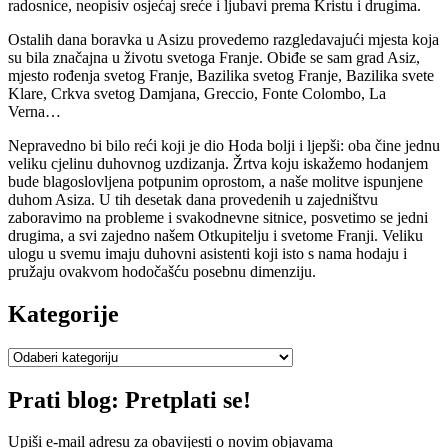
radosnice, neopisiv osjećaj sreće i ljubavi prema Kristu i drugima.
Ostalih dana boravka u Asizu provedemo razgledavajući mjesta koja
su bila značajna u životu svetoga Franje. Obiđe se sam grad Asiz,
mjesto rođenja svetog Franje, Bazilika svetog Franje, Bazilika svete
Klare, Crkva svetog Damjana, Greccio, Fonte Colombo, La
Verna…
Nepravedno bi bilo reći koji je dio Hoda bolji i ljepši: oba čine jednu
veliku cjelinu duhovnog uzdizanja. Žrtva koju iskažemo hodanjem
bude blagoslovljena potpunim oprostom, a naše molitve ispunjene
duhom Asiza. U tih desetak dana provedenih u zajedništvu
zaboravimo na probleme i svakodnevne sitnice, posvetimo se jedni
drugima, a svi zajedno našem Otkupitelju i svetome Franji. Veliku
ulogu u svemu imaju duhovni asistenti koji isto s nama hodaju i
pružaju ovakvom hodočašću posebnu dimenziju.
Kategorije
Kategorije
Prati blog: Pretplati se!
Upiši e-mail adresu za obavijesti o novim objavama