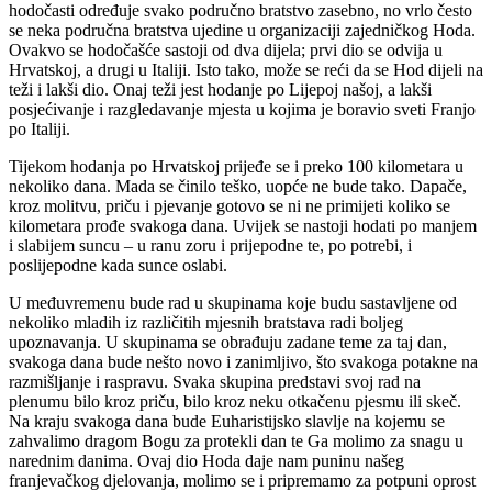
hodočasti određuje svako područno bratstvo zasebno, no vrlo često
se neka područna bratstva ujedine u organizaciji zajedničkog Hoda.
Ovakvo se hodočašće sastoji od dva dijela; prvi dio se odvija u
Hrvatskoj, a drugi u Italiji. Isto tako, može se reći da se Hod dijeli na
teži i lakši dio. Onaj teži jest hodanje po Lijepoj našoj, a lakši
posjećivanje i razgledavanje mjesta u kojima je boravio sveti Franjo
po Italiji.
Tijekom hodanja po Hrvatskoj prijeđe se i preko 100 kilometara u
nekoliko dana. Mada se činilo teško, uopće ne bude tako. Dapače,
kroz molitvu, priču i pjevanje gotovo se ni ne primijeti koliko se
kilometara prođe svakoga dana. Uvijek se nastoji hodati po manjem
i slabijem suncu – u ranu zoru i prijepodne te, po potrebi, i
poslijepodne kada sunce oslabi.
U međuvremenu bude rad u skupinama koje budu sastavljene od
nekoliko mladih iz različitih mjesnih bratstava radi boljeg
upoznavanja. U skupinama se obrađuju zadane teme za taj dan,
svakoga dana bude nešto novo i zanimljivo, što svakoga potakne na
razmišljanje i raspravu. Svaka skupina predstavi svoj rad na
plenumu bilo kroz priču, bilo kroz neku otkačenu pjesmu ili skeč.
Na kraju svakoga dana bude Euharistijsko slavlje na kojemu se
zahvalimo dragom Bogu za protekli dan te Ga molimo za snagu u
narednim danima. Ovaj dio Hoda daje nam puninu našeg
franjevačkog djelovanja, molimo se i pripremamo za potpuni oprost