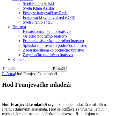
Sveti Franjo Asiški
Sveta Klara Asiška
Povijest franjevačkog Reda
Franjevački svjetovni red (OFS)
Sveti Franjo i “tau”
Bratstva
Hrvatsko nacionalno bratstvo
Osječko područno bratstvo
Primorsko-istarsko područno bratstvo
Splitsko-dubrovačko područno bratstvo
Zadarsko-šibensko područno bratstvo
Zagrebačko područno bratstvo
Kontakt
Pretraži:
Početna
Hod Franjevačke mladeži
Hod Franjevačke mladeži
Hod Franjevačke mladeži
organizirano je hodočašće mladih u
Frami i duhovnih asistenata. Hod se održava za vrijeme ljetnih
mjeseci, krajem srpnja i početkom kolovoza. Rutu kojom se