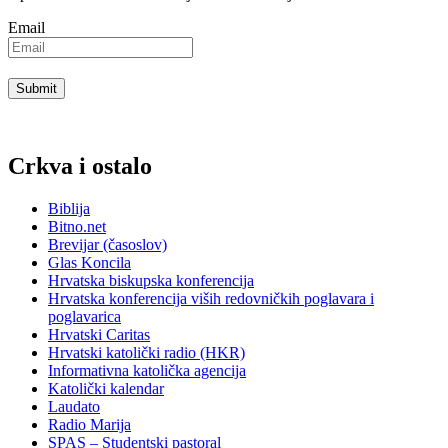
Email
Crkva i ostalo
Biblija
Bitno.net
Brevijar (časoslov)
Glas Koncila
Hrvatska biskupska konferencija
Hrvatska konferencija viših redovničkih poglavara i
poglavarica
Hrvatski Caritas
Hrvatski katolički radio (HKR)
Informativna katolička agencija
Katolički kalendar
Laudato
Radio Marija
SPAS – Studentski pastoral