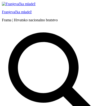
Skip
to
Franjevačka mladež
content
Frama | Hrvatsko nacionalno bratstvo