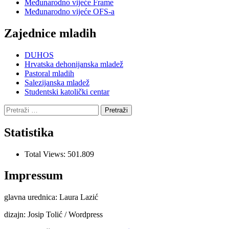
Međunarodno vijeće Frame
Međunarodno vijeće OFS-a
Zajednice mladih
DUHOS
Hrvatska dehonijanska mladež
Pastoral mladih
Salezijanska mladež
Studentski katolički centar
Pretraži:
Statistika
Total Views:
501.809
Impressum
glavna urednica: Laura Lazić
dizajn: Josip Tolić / Wordpress