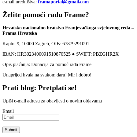
e-mail uredništva:
framaportal@gmail.com
Želite pomoći radu Frame?
Hrvatsko nacionalno bratstvo Franjevačkoga svjetovnog reda –
Frama Hrvatska
Kaptol 9, 10000 Zagreb, OIB: 67879291091
IBAN: HR3023400091510870525 ● SWIFT: PBZGHR2X
Opis plaćanja: Donacija za pomoć rada Frame
Unaprijed hvala na svakom daru! Mir i dobro!
Prati blog: Pretplati se!
Upiši e-mail adresu za obavijesti o novim objavama
Email