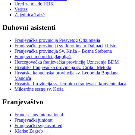
Ured za mlade HBK
Veritas
Zajednica Taizé
Duhovni asistenti
Franjevačka provincija Presvetog Otkupitelja
Franjevačka provincija sv. Jeronima u Dalmaciji i Istri
Franjevačka provincija Sv. Križa – Bosna Srebrena
Franjevci trećoredci glagoljaši
Hercegovačka franjevačka provincija Uznesenja BDM
Hrvatska franjevačka provincija sv. Ćirila i Metoda
Hrvatska kapucinska provincija sv. Leopolda Bogdana
Mandića
Hrvatska Provincija sv. Jeronima franjevaca konventualaca
Milosrdne sestre sv. Križa
Franjevaštvo
Franciscians International
Franjevački juniorat
Franjevački svjetovni red
Klarise Zagreb