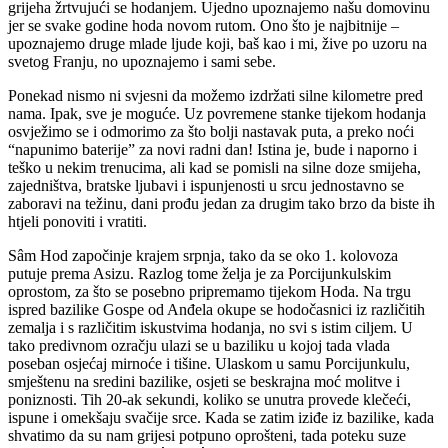
grijeha žrtvujući se hodanjem. Ujedno upoznajemo našu domovinu
jer se svake godine hoda novom rutom. Ono što je najbitnije –
upoznajemo druge mlade ljude koji, baš kao i mi, žive po uzoru na
svetog Franju, no upoznajemo i sami sebe.
Ponekad nismo ni svjesni da možemo izdržati silne kilometre pred
nama. Ipak, sve je moguće. Uz povremene stanke tijekom hodanja
osvježimo se i odmorimo za što bolji nastavak puta, a preko noći
“napunimo baterije” za novi radni dan! Istina je, bude i naporno i
teško u nekim trenucima, ali kad se pomisli na silne doze smijeha,
zajedništva, bratske ljubavi i ispunjenosti u srcu jednostavno se
zaboravi na težinu, dani prođu jedan za drugim tako brzo da biste ih
htjeli ponoviti i vratiti.
Sâm Hod započinje krajem srpnja, tako da se oko 1. kolovoza
putuje prema Asizu. Razlog tome želja je za Porcijunkulskim
oprostom, za što se posebno pripremamo tijekom Hoda. Na trgu
ispred bazilike Gospe od Anđela okupe se hodočasnici iz različitih
zemalja i s različitim iskustvima hodanja, no svi s istim ciljem. U
tako predivnom ozračju ulazi se u baziliku u kojoj tada vlada
poseban osjećaj mirnoće i tišine. Ulaskom u samu Porcijunkulu,
smještenu na sredini bazilike, osjeti se beskrajna moć molitve i
poniznosti. Tih 20-ak sekundi, koliko se unutra provede klečeći,
ispune i omekšaju svačije srce. Kada se zatim iziđe iz bazilike, kada
shvatimo da su nam grijesi potpuno oprošteni, tada poteku suze