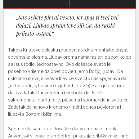
„Sav svijete pjevaj veselo, jer spas ti tvoj već
dolazi. Ljubav spram tebe sili Ga, da rajski
prijesto’ ostavi.“
Tako o Kristovu dolasku progovara jedna, meni jako draga,
adventska pjesma. Ljubav prema nama razlog je zbog kojeg
se Isus rodio. Jednostavno. Ovo došašće sveto je i
posebno vrijeme da opet povjerujemo Božjoj ljubavi. Da
uklonimo iz svoje svakodnevice sve što nas sprječava da
„u Gospodnjoj hodimo svjetlosti“ (Iz 2,5)
.
Zato je došašće
dar i zadatak. Dar vremena i simbola, dar Riječi i
sakramenata, dar liturgije, pjesama i spomendana svetaca.
Zadatak da nanovo krenemo graditi odnos povjerenja i
ljubavi s Bogom i bližnjima.
Spomenula sam da je došašće dar vremena i simbola.
Adventski vijenac je simbol koji prikazuje približavanje, hod,