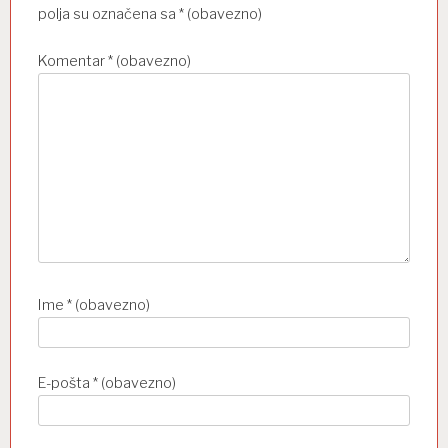
b
polja su označena sa
* (obavezno)
j
Komentar
* (obavezno)
a
v
a
Ime
* (obavezno)
E-pošta
* (obavezno)