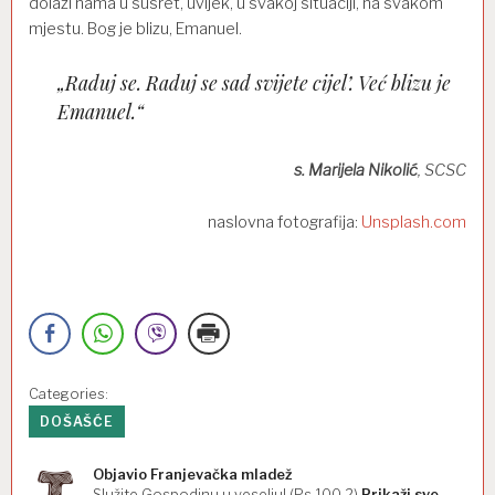
dolazi nama u susret, uvijek, u svakoj situaciji, na svakom
mjestu. Bog je blizu, Emanuel.
„Raduj se. Raduj se sad svijete cijel’. Već blizu je
Emanuel.“
s. Marijela Nikolić
, SCSC
naslovna fotografija:
Unsplash.com
Categories:
DOŠAŠĆE
Objavio
Franjevačka mladež
Služite Gospodinu u veselju! (Ps 100,2)
Prikaži sve