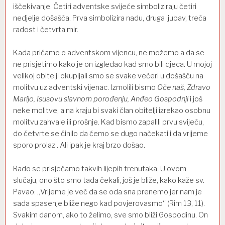
iščekivanje. Četiri adventske svijeće simboliziraju četiri
nedjelje došašća. Prva simbolizira nadu, druga ljubav, treća
radost i četvrta mir.
Kada pričamo o adventskom vijencu, ne možemo a da se
ne prisjetimo kako je on izgledao kad smo bili djeca. U mojoj
velikoj obitelji okupljali smo se svake večeri u došašću na
molitvu uz adventski vijenac. Izmolili bismo
Oče naš, Zdravo
Marijo, Isusovu slavnom porođenju, Anđeo Gospodnji
i još
neke molitve, a na kraju bi svaki član obitelji izrekao osobnu
molitvu zahvale ili prošnje. Kad bismo zapalili prvu svijeću,
do četvrte se činilo da ćemo se dugo načekati i da vrijeme
sporo prolazi. Ali ipak je kraj brzo došao.
Rado se prisjećamo takvih lijepih trenutaka. U ovom
slučaju, ono što smo tada čekali, još je bliže, kako kaže sv.
Pavao: „Vrijeme je već da se oda sna prenemo jer nam je
sada spasenje bliže nego kad povjerovasmo“ (Rim 13, 11).
Svakim danom, ako to želimo, sve smo bliži Gospodinu. On