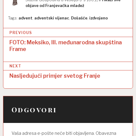
objave od Franjevačka mladež
Tags:
advent
,
adventski vijenac
,
Došašće
,
izdvojeno
N
PREVIOUS
a
FOTO: Meksiko, III. međunarodna skupština
Frame
v
i
NEXT
g
Nasljedujući primjer svetog Franje
a
c
i
Odgovori
j
a
o
Vaša adresa e-pošte neće biti objavljena.
Obavezna