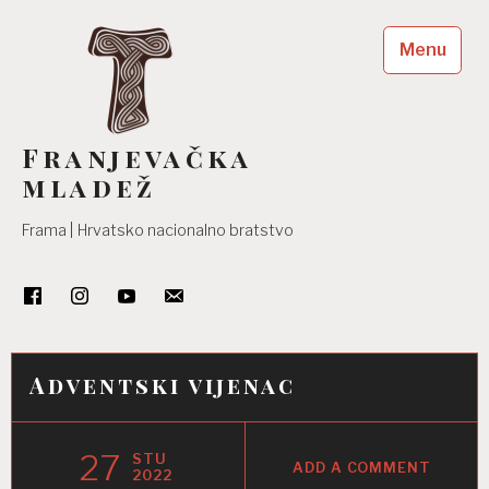
Skip
to
Menu
content
Franjevačka
mladež
Frama | Hrvatsko nacionalno bratstvo
Adventski vijenac
27
STU
ADD A COMMENT
2022