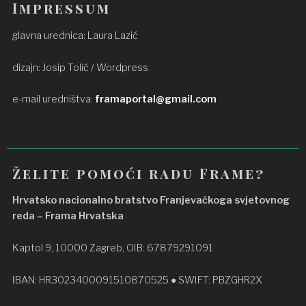
Impressum
glavna urednica: Laura Lazić
dizajn: Josip Tolić / Wordpress
e-mail uredništva:
framaportal@gmail.com
Želite pomoći radu Frame?
Hrvatsko nacionalno bratstvo Franjevačkoga svjetovnog
reda – Frama Hrvatska
Kaptol 9, 10000 Zagreb, OIB: 67879291091
IBAN: HR3023400091510870525 ● SWIFT: PBZGHR2X