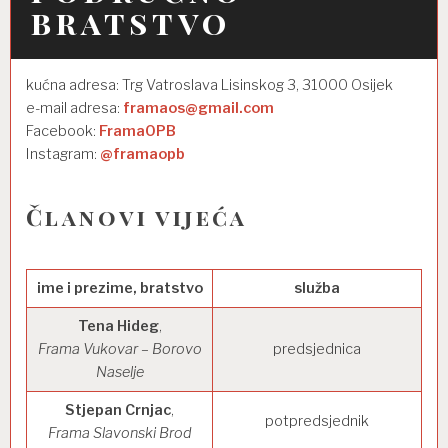
bratstvo
kućna adresa: Trg Vatroslava Lisinskog 3, 31000 Osijek
e-mail adresa:
framaos@gmail.com
Facebook:
FramaOPB
Instagram:
@framaopb
Članovi vijeća
ime i prezime, bratstvo
služba
Tena Hideg
,
Frama Vukovar – Borovo
predsjednica
Naselje
Stjepan Crnjac
,
potpredsjednik
Frama Slavonski Brod