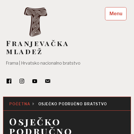
Skip
to
Menu
content
Franjevačka
mladež
Frama | Hrvatsko nacionalno bratstvo
POČETNA
OSJEČKO PODRUČNO BRATSTVO
Osječko
područno