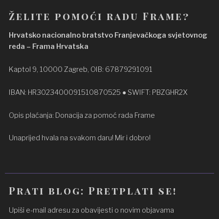
Želite pomoći radu Frame?
Hrvatsko nacionalno bratstvo Franjevačkoga svjetovnog
reda – Frama Hrvatska
Kaptol 9, 10000 Zagreb, OIB: 67879291091
IBAN: HR3023400091510870525 ● SWIFT: PBZGHR2X
Opis plaćanja: Donacija za pomoć rada Frame
Unaprijed hvala na svakom daru! Mir i dobro!
Prati blog: Pretplati se!
Upiši e-mail adresu za obavijesti o novim objavama