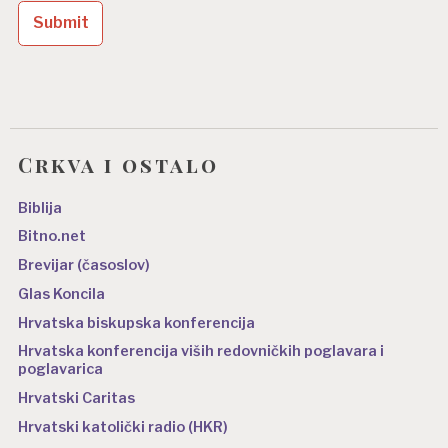
b
j
a
v
a
Crkva i ostalo
Biblija
Bitno.net
Brevijar (časoslov)
Glas Koncila
Hrvatska biskupska konferencija
Hrvatska konferencija viših redovničkih poglavara i
poglavarica
Hrvatski Caritas
Hrvatski katolički radio (HKR)