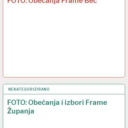
FOTO: Obećanja Frame Beč
NEKATEGORIZIRANO
17 LIS 2017
FOTO: Obećanja i izbori Frame
Županja