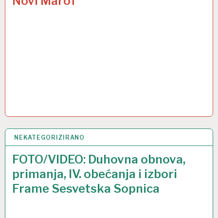
Novi Marof
NEKATEGORIZIRANO
22 LIP 2016
FOTO/VIDEO: Duhovna obnova,
primanja, IV. obećanja i izbori
Frame Sesvetska Sopnica