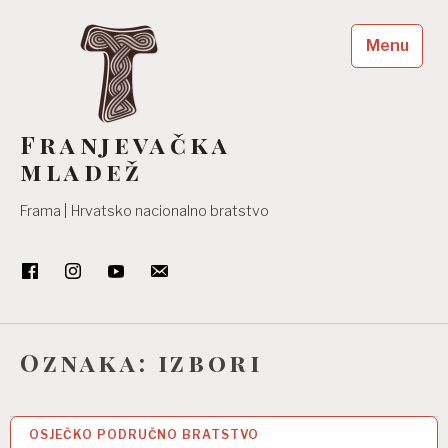
Skip
to
Menu
content
Franjevačka
mladež
Frama | Hrvatsko nacionalno bratstvo
Oznaka:
izbori
OSJEČKO PODRUČNO BRATSTVO
15 STU 2024