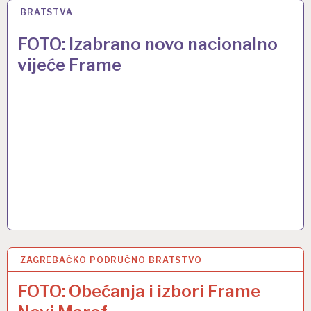
BRATSTVA
11 LIS 2016
FOTO: Izabrano novo nacionalno
vijeće Frame
ZAGREBAČKO PODRUČNO BRATSTVO
25 LIP 2016
FOTO: Obećanja i izbori Frame