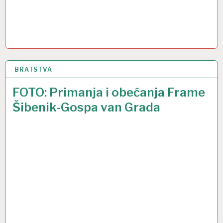
BRATSTVA
18 VELJ 2018
FOTO: Primanja i obećanja Frame
Šibenik-Gospa van Grada