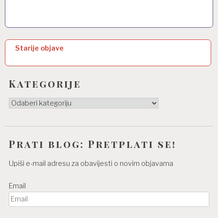
N
Starije objave
a
v
Kategorije
i
Kategorije
g
a
c
Prati blog: Pretplati se!
i
Upiši e-mail adresu za obavijesti o novim objavama
j
Email
a
o