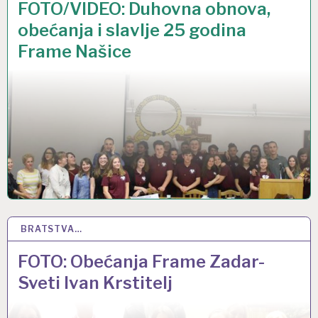
FOTO/VIDEO: Duhovna obnova,
obećanja i slavlje 25 godina
Frame Našice
BRATSTVA…
27 VELJ 2018
FOTO: Obećanja Frame Zadar-
Sveti Ivan Krstitelj