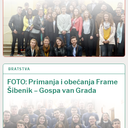
BRATSTVA
1 OŽU 2019
FOTO: Primanja i obećanja Frame
Šibenik – Gospa van Grada