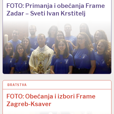
FOTO: Primanja i obećanja Frame
Zadar – Sveti Ivan Krstitelj
BRATSTVA
14 SVI 2019
FOTO: Obećanja i izbori Frame
Zagreb-Ksaver