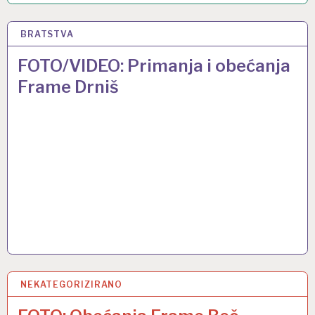
BRATSTVA
17 STU 2017
FOTO/VIDEO: Primanja i obećanja
Frame Drniš
NEKATEGORIZIRANO
19 LIS 2017