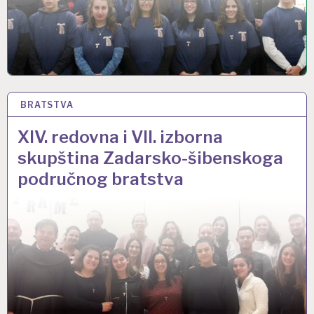
BRATSTVA
28 STU 2018
XIV. redovna i VII. izborna
skupština Zadarsko-šibenskoga
područnog bratstva