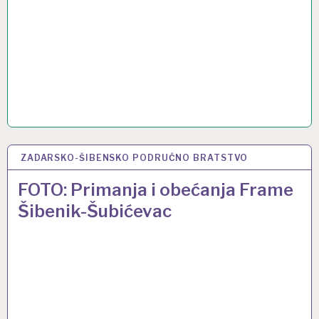
ZADARSKO-ŠIBENSKO PODRUČNO BRATSTVO
22 LIP 2017
FOTO: Primanja i obećanja Frame
Šibenik-Šubićevac