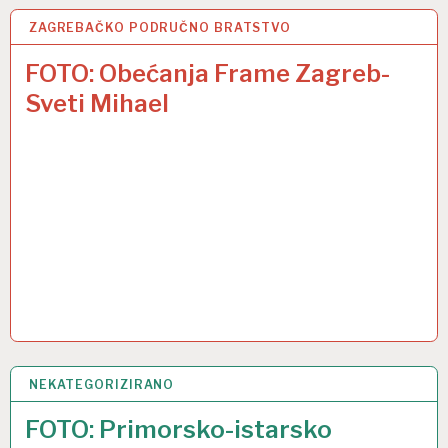
ZAGREBAČKO PODRUČNO BRATSTVO
13 PRO 2016
FOTO: Obećanja Frame Zagreb-
Sveti Mihael
NEKATEGORIZIRANO
7 PRO 2016
FOTO: Primorsko-istarsko