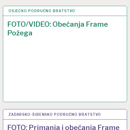
OSJEČKO PODRUČNO BRATSTVO
23 SVI 2017
FOTO/VIDEO: Obećanja Frame
Požega
ZADARSKO-ŠIBENSKO PODRUČNO BRATSTVO
1 OŽU 2017
FOTO: Primanja i obećanja Frame