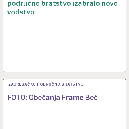
područno bratstvo izabralo novo
vodstvo
ZAGREBAČKO PODRUČNO BRATSTVO
14 STU 2016
FOTO: Obećanja Frame Beč