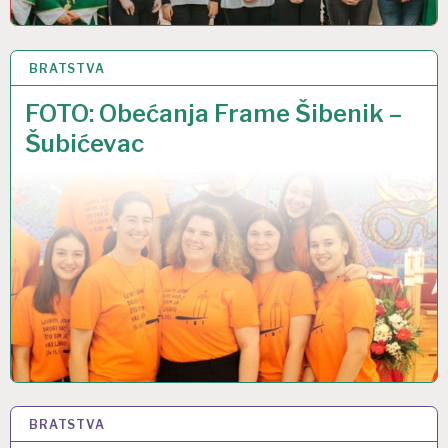
BRATSTVA
23 LIP 2019
FOTO: Obećanja Frame Šibenik –
Šubićevac
BRATSTVA
23 LIP 2019