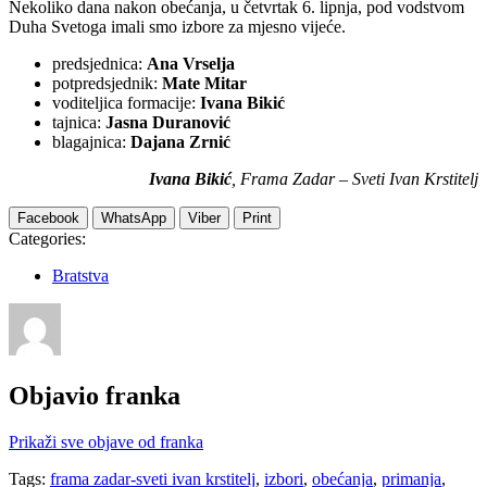
Nekoliko dana nakon obećanja, u četvrtak 6. lipnja, pod vodstvom
Duha Svetoga imali smo izbore za mjesno vijeće.
predsjednica:
Ana Vrselja
potpredsjednik:
Mate Mitar
voditeljica formacije:
Ivana Bikić
tajnica:
Jasna Duranović
blagajnica:
Dajana Zrnić
Ivana Bikić
, Frama Zadar – Sveti Ivan Krstitelj
Facebook
WhatsApp
Viber
Print
Categories:
Bratstva
Objavio
franka
Prikaži sve objave od franka
Tags:
frama zadar-sveti ivan krstitelj
,
izbori
,
obećanja
,
primanja
,