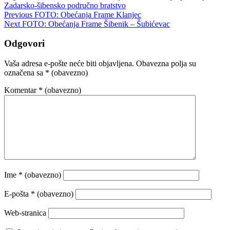
Zadarsko-šibensko područno bratstvo
Navigacija
Previous
FOTO: Obećanja Frame Klanjec
Next
FOTO: Obećanja Frame Šibenik – Šubićevac
objava
Odgovori
Vaša adresa e-pošte neće biti objavljena.
Obavezna polja su
označena sa
* (obavezno)
Komentar
* (obavezno)
Ime
* (obavezno)
E-pošta
* (obavezno)
Web-stranica