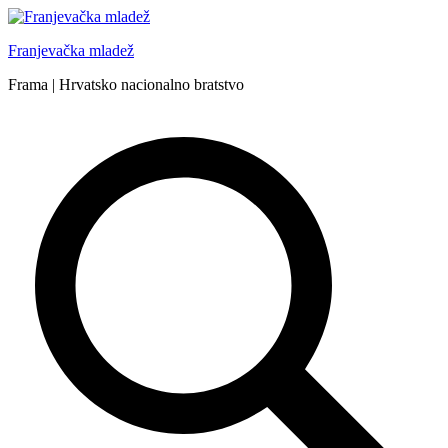
Skip
to
Franjevačka mladež
content
Frama | Hrvatsko nacionalno bratstvo