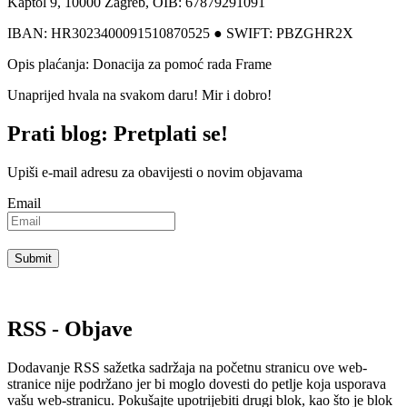
Kaptol 9, 10000 Zagreb, OIB: 67879291091
IBAN: HR3023400091510870525 ● SWIFT: PBZGHR2X
Opis plaćanja: Donacija za pomoć rada Frame
Unaprijed hvala na svakom daru! Mir i dobro!
Prati blog: Pretplati se!
Upiši e-mail adresu za obavijesti o novim objavama
Email
RSS - Objave
Dodavanje RSS sažetka sadržaja na početnu stranicu ove web-
stranice nije podržano jer bi moglo dovesti do petlje koja usporava
vašu web-stranicu. Pokušajte upotrijebiti drugi blok, kao što je blok