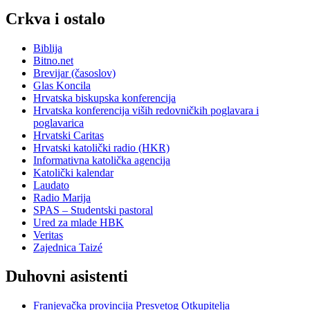
Crkva i ostalo
Biblija
Bitno.net
Brevijar (časoslov)
Glas Koncila
Hrvatska biskupska konferencija
Hrvatska konferencija viših redovničkih poglavara i
poglavarica
Hrvatski Caritas
Hrvatski katolički radio (HKR)
Informativna katolička agencija
Katolički kalendar
Laudato
Radio Marija
SPAS – Studentski pastoral
Ured za mlade HBK
Veritas
Zajednica Taizé
Duhovni asistenti
Franjevačka provincija Presvetog Otkupitelja