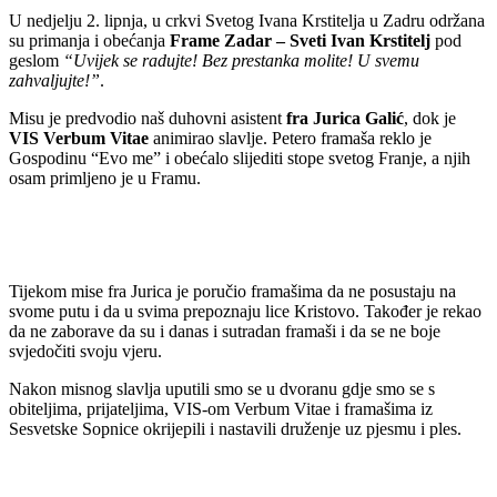
U nedjelju 2. lipnja, u crkvi Svetog Ivana Krstitelja u Zadru održana
su primanja i obećanja
Frame Zadar – Sveti Ivan Krstitelj
pod
geslom
“Uvijek se radujte! Bez prestanka molite! U svemu
zahvaljujte!”
.
Misu je predvodio naš duhovni asistent
fra Jurica Galić
, dok je
VIS Verbum Vitae
animirao slavlje. Petero framaša reklo je
Gospodinu “Evo me” i obećalo slijediti stope svetog Franje, a njih
osam primljeno je u Framu.
Tijekom mise fra Jurica je poručio framašima da ne posustaju na
svome putu i da u svima prepoznaju lice Kristovo. Također je rekao
da ne zaborave da su i danas i sutradan framaši i da se ne boje
svjedočiti svoju vjeru.
Nakon misnog slavlja uputili smo se u dvoranu gdje smo se s
obiteljima, prijateljima, VIS-om Verbum Vitae i framašima iz
Sesvetske Sopnice okrijepili i nastavili druženje uz pjesmu i ples.