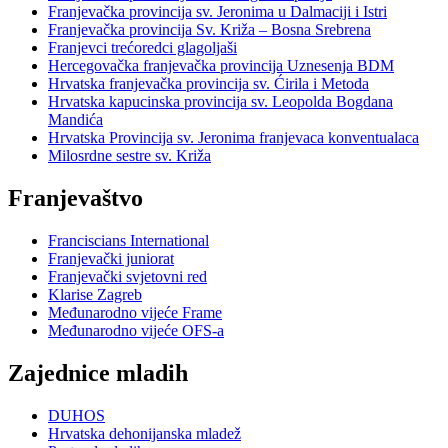
Franjevačka provincija sv. Jeronima u Dalmaciji i Istri
Franjevačka provincija Sv. Križa – Bosna Srebrena
Franjevci trećoredci glagoljaši
Hercegovačka franjevačka provincija Uznesenja BDM
Hrvatska franjevačka provincija sv. Ćirila i Metoda
Hrvatska kapucinska provincija sv. Leopolda Bogdana
Mandića
Hrvatska Provincija sv. Jeronima franjevaca konventualaca
Milosrdne sestre sv. Križa
Franjevaštvo
Franciscians International
Franjevački juniorat
Franjevački svjetovni red
Klarise Zagreb
Međunarodno vijeće Frame
Međunarodno vijeće OFS-a
Zajednice mladih
DUHOS
Hrvatska dehonijanska mladež