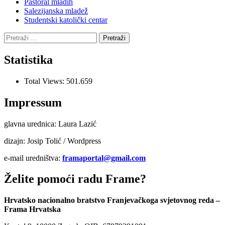
Pastoral mladih
Salezijanska mladež
Studentski katolički centar
Pretraži:
Statistika
Total Views:
501.659
Impressum
glavna urednica: Laura Lazić
dizajn: Josip Tolić / Wordpress
e-mail uredništva:
framaportal@gmail.com
Želite pomoći radu Frame?
Hrvatsko nacionalno bratstvo Franjevačkoga svjetovnog reda –
Frama Hrvatska