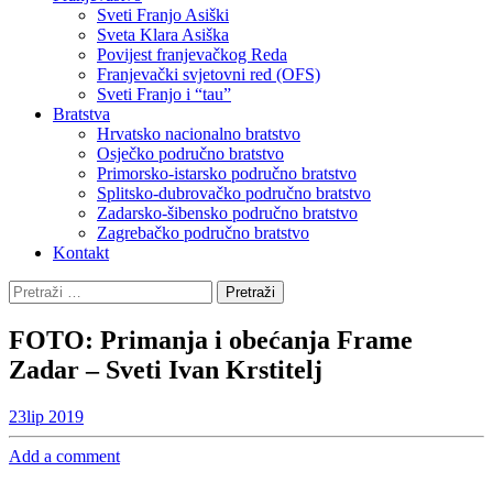
Sveti Franjo Asiški
Sveta Klara Asiška
Povijest franjevačkog Reda
Franjevački svjetovni red (OFS)
Sveti Franjo i “tau”
Bratstva
Hrvatsko nacionalno bratstvo
Osječko područno bratstvo
Primorsko-istarsko područno bratstvo
Splitsko-dubrovačko područno bratstvo
Zadarsko-šibensko područno bratstvo
Zagrebačko područno bratstvo
Kontakt
Pretraži:
FOTO: Primanja i obećanja Frame
Zadar – Sveti Ivan Krstitelj
23
lip 2019
Add a comment