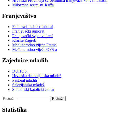
Hrvatska Provincija sv. Jeronima franjevaca konventualaca
Milosrdne sestre sv. Križa
Franjevaštvo
Franciscians International
Franjevački juniorat
Franjevački svjetovni red
Klarise Zagreb
Međunarodno vijeće Frame
Međunarodno vijeće OFS-a
Zajednice mladih
DUHOS
Hrvatska dehonijanska mladež
Pastoral mladih
Salezijanska mladež
Studentski katolički centar
Pretraži:
Statistika