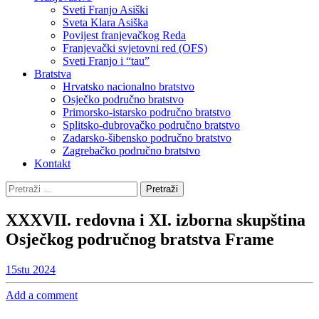
Sveti Franjo Asiški
Sveta Klara Asiška
Povijest franjevačkog Reda
Franjevački svjetovni red (OFS)
Sveti Franjo i “tau”
Bratstva
Hrvatsko nacionalno bratstvo
Osječko područno bratstvo
Primorsko-istarsko područno bratstvo
Splitsko-dubrovačko područno bratstvo
Zadarsko-šibensko područno bratstvo
Zagrebačko područno bratstvo
Kontakt
Pretraži:
XXXVII. redovna i XI. izborna skupština
Osječkog područnog bratstva Frame
15
stu 2024
Add a comment