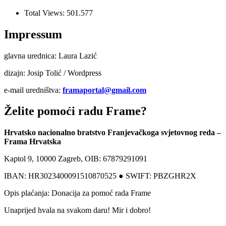
Total Views:
501.577
Impressum
glavna urednica: Laura Lazić
dizajn: Josip Tolić / Wordpress
e-mail uredništva:
framaportal@gmail.com
Želite pomoći radu Frame?
Hrvatsko nacionalno bratstvo Franjevačkoga svjetovnog reda –
Frama Hrvatska
Kaptol 9, 10000 Zagreb, OIB: 67879291091
IBAN: HR3023400091510870525 ● SWIFT: PBZGHR2X
Opis plaćanja: Donacija za pomoć rada Frame
Unaprijed hvala na svakom daru! Mir i dobro!