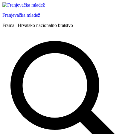
Skip
to
Franjevačka mladež
content
Frama | Hrvatsko nacionalno bratstvo