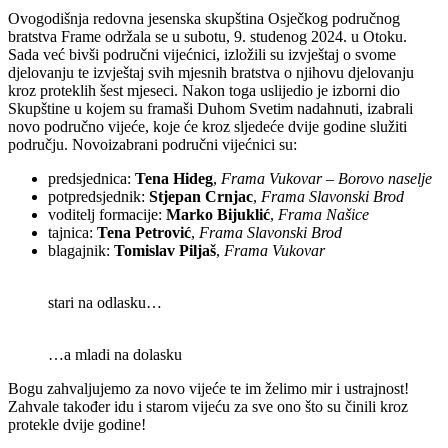
Ovogodišnja redovna jesenska skupština Osječkog područnog
bratstva Frame održala se u subotu, 9. studenog 2024. u Otoku.
Sada već bivši područni vijećnici, izložili su izvještaj o svome
djelovanju te izvještaj svih mjesnih bratstva o njihovu djelovanju
kroz proteklih šest mjeseci. Nakon toga uslijedio je izborni dio
Skupštine u kojem su framaši Duhom Svetim nadahnuti, izabrali
novo područno vijeće, koje će kroz sljedeće dvije godine služiti
području. Novoizabrani područni vijećnici su:
predsjednica:
Tena Hideg
,
Frama Vukovar – Borovo naselje
potpredsjednik:
Stjepan Crnjac
,
Frama Slavonski Brod
voditelj formacije:
Marko Bijuklić
,
Frama Našice
tajnica:
Tena Petrović
,
Frama Slavonski Brod
blagajnik:
Tomislav Piljaš
,
Frama Vukovar
stari na odlasku…
…a mladi na dolasku
Bogu zahvaljujemo za novo vijeće te im želimo mir i ustrajnost!
Zahvale također idu i starom vijeću za sve ono što su činili kroz
protekle dvije godine!