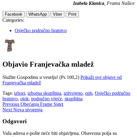
Izabela Klanica
, Frama Našice
Facebook
WhatsApp
Viber
Print
Categories:
Osječko područno bratstvo
Objavio
Franjevačka mladež
Služite Gospodinu u veselju! (Ps 100,2)
Prikaži sve objave od
Franjevačka mladež
Tags:
izbori
,
izborna skupština
,
izdvojeno
,
opb
,
Osječko područno
bratstvo
,
otok
,
područno vijeće
,
skupština
Navigacija
Previous
Obećanja Frame Siget
Next
Nova stvorenja
objava
Odgovori
Vaša adresa e-pošte neće biti objavljena.
Obavezna polja su