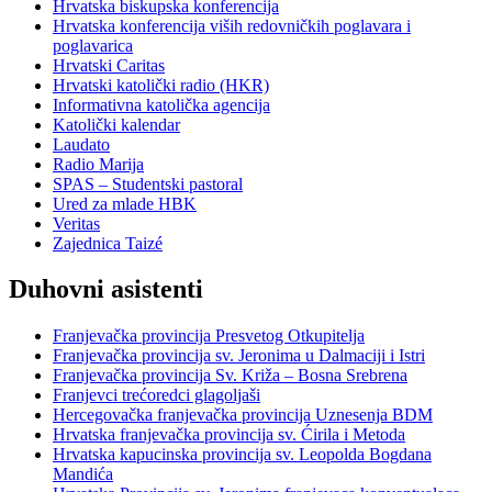
Hrvatska biskupska konferencija
Hrvatska konferencija viših redovničkih poglavara i
poglavarica
Hrvatski Caritas
Hrvatski katolički radio (HKR)
Informativna katolička agencija
Katolički kalendar
Laudato
Radio Marija
SPAS – Studentski pastoral
Ured za mlade HBK
Veritas
Zajednica Taizé
Duhovni asistenti
Franjevačka provincija Presvetog Otkupitelja
Franjevačka provincija sv. Jeronima u Dalmaciji i Istri
Franjevačka provincija Sv. Križa – Bosna Srebrena
Franjevci trećoredci glagoljaši
Hercegovačka franjevačka provincija Uznesenja BDM
Hrvatska franjevačka provincija sv. Ćirila i Metoda
Hrvatska kapucinska provincija sv. Leopolda Bogdana
Mandića