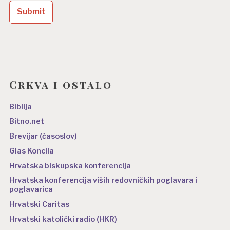
b
j
a
v
a
Crkva i ostalo
Biblija
Bitno.net
Brevijar (časoslov)
Glas Koncila
Hrvatska biskupska konferencija
Hrvatska konferencija viših redovničkih poglavara i
poglavarica
Hrvatski Caritas
Hrvatski katolički radio (HKR)