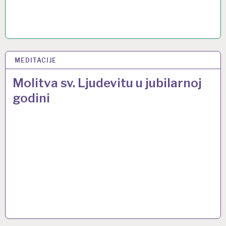
MEDITACIJE
16 SVI 2014
Molitva sv. Ljudevitu u jubilarnoj
godini