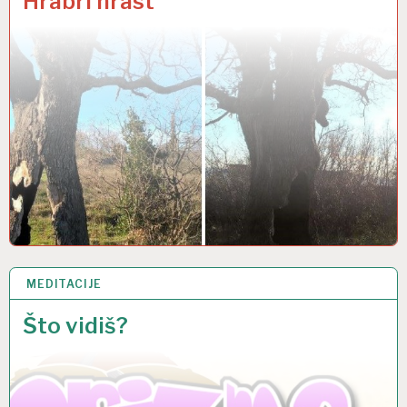
Hrabri hrast
MEDITACIJE
3 OŽU 2017
Što vidiš?