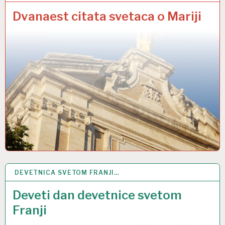
Dvanaest citata svetaca o Mariji
DEVETNICA SVETOM FRANJI…
3 LIS 2022
Deveti dan devetnice svetom
Franji