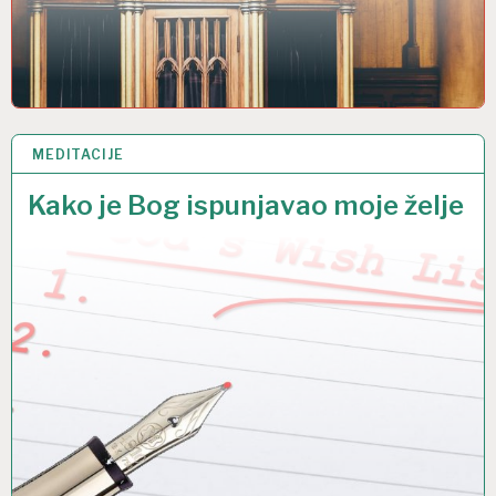
MEDITACIJE
19 SRP 2018
Kako je Bog ispunjavao moje želje