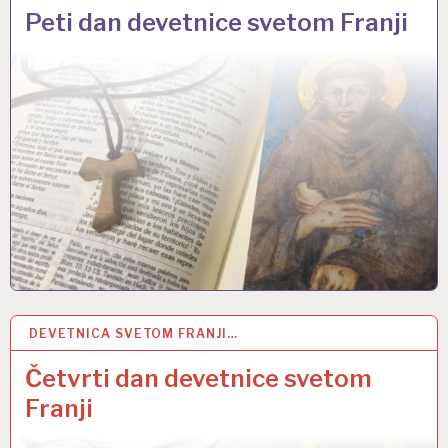
Peti dan devetnice svetom Franji
DEVETNICA SVETOM FRANJI…
28 RUJ 2022
Četvrti dan devetnice svetom
Franji