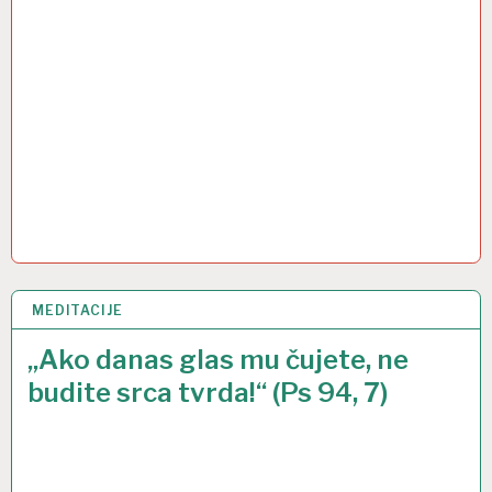
MEDITACIJE
21 TRA 2013
„Ako danas glas mu čujete, ne
budite srca tvrda!“ (Ps 94, 7)