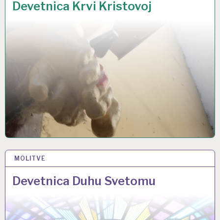
Devetnica Krvi Kristovoj
MOLITVE
20 TRA 2022
Devetnica Duhu Svetomu