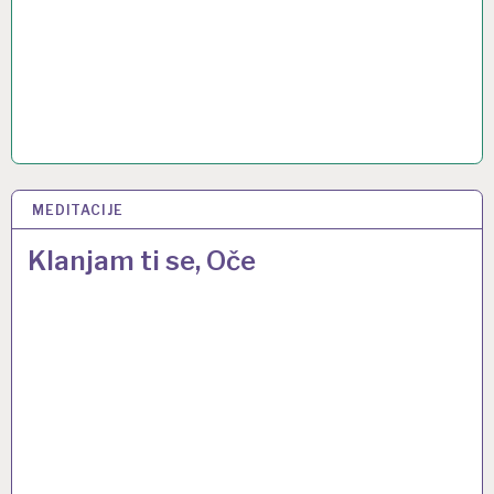
MEDITACIJE
28 OŽU 2013
Klanjam ti se, Oče