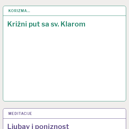
KORIZMA…
20 OŽU 2015
Križni put sa sv. Klarom
MEDITACIJE
20 LIS 2014
Ljubav i poniznost