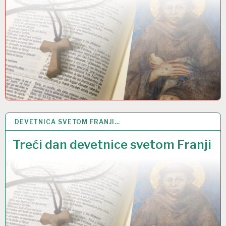
DEVETNICA SVETOM FRANJI…
27 RUJ 2022
Treći dan devetnice svetom Franji