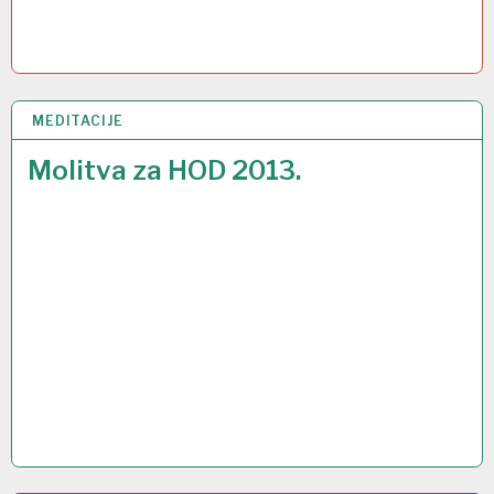
MEDITACIJE
19 SRP 2013
Molitva za HOD 2013.