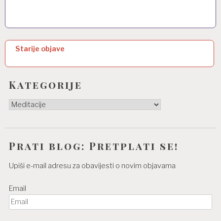
N
Starije objave
a
v
Kategorije
i
Kategorije
g
a
c
Prati blog: Pretplati se!
i
Upiši e-mail adresu za obavijesti o novim objavama
j
Email
a
o