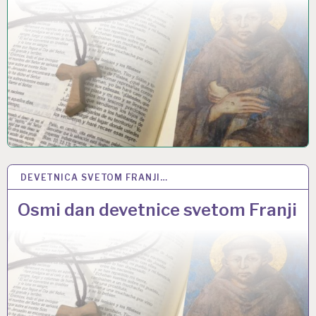
DEVETNICA SVETOM FRANJI…
2 LIS 2022
Osmi dan devetnice svetom Franji