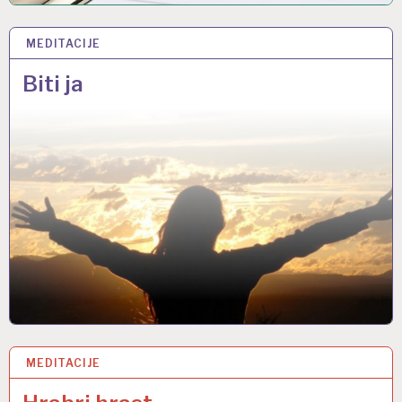
MEDITACIJE
30 OŽU 2017
Biti ja
MEDITACIJE
22 OŽU 2017