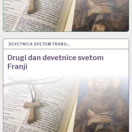
DEVETNICA SVETOM FRANJI…
26 RUJ 2022
Drugi dan devetnice svetom
Franji