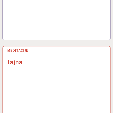
MEDITACIJE
23 LIS 2013
Tajna