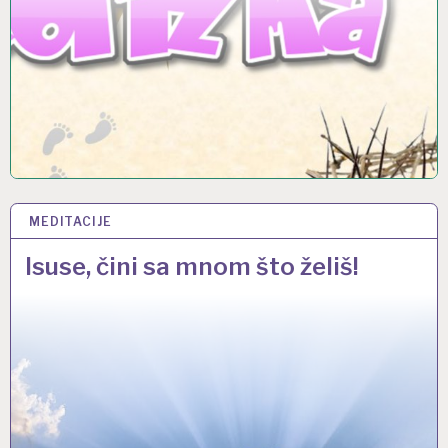
MEDITACIJE
24 TRA 2016
Isuse, čini sa mnom što želiš!