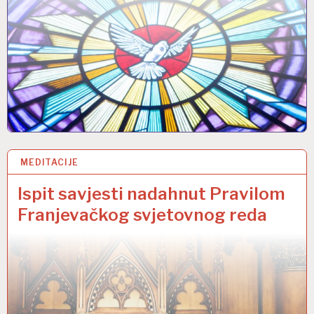
MEDITACIJE
5 TRA 2022
Ispit savjesti nadahnut Pravilom
Franjevačkog svjetovnog reda