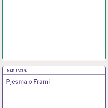
MEDITACIJE
11 PRO 2013
Pjesma o Frami