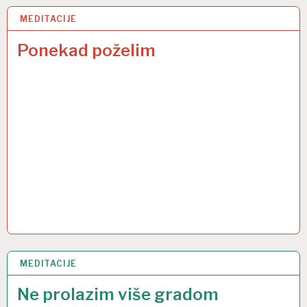
MEDITACIJE
18 VELJ 2014
Ponekad poželim
MEDITACIJE
24 PRO 2013
Ne prolazim više gradom