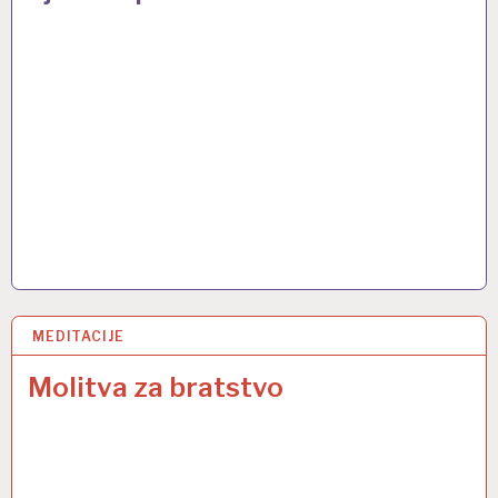
MEDITACIJE
24 SVI 2014
Molitva za bratstvo