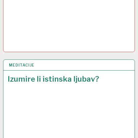
MEDITACIJE
19 SVI 2014
Izumire li istinska ljubav?