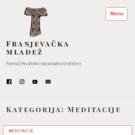
Skip
to
Menu
content
Franjevačka
mladež
Frama | Hrvatsko nacionalno bratstvo
Kategorija:
Meditacije
MEDITACIJE
28 SVI 2024