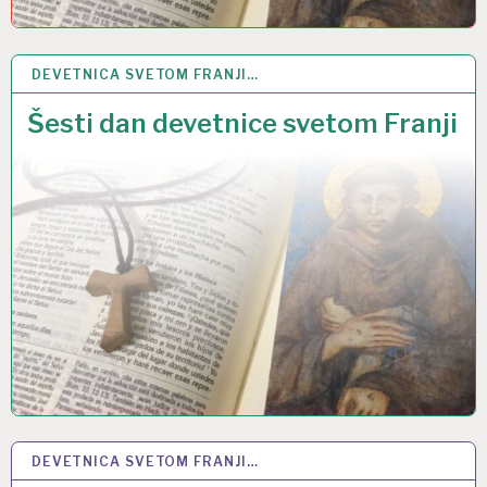
DEVETNICA SVETOM FRANJI…
30 RUJ 2022
Šesti dan devetnice svetom Franji
DEVETNICA SVETOM FRANJI…
29 RUJ 2022