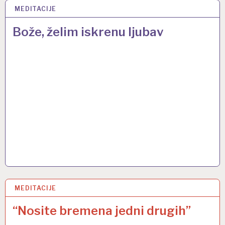
MEDITACIJE
5 LIP 2013
Bože, želim iskrenu ljubav
MEDITACIJE
22 SVI 2013
“Nosite bremena jedni drugih”