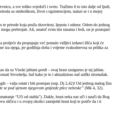
cu, a sve toliko svjedoči i sveto. Tražimo li to isto dalje od ljudi,
priroda sa simbolikom, život s egzistencijom, nalazi se i u mojoj
 do te prirode koja pruža skrovitost, ljepotu i odmor. Odem do jednog
ne mogu prebrojati. Ali, unatoč svim tim ranama i boli, on je postojan!
 proljeće da propupaju već pomalo vidljivi izdanci lišća koji će
ne iza njega, jer godišnja doba i vrijeme svakodnevna su prilika za
kao da su Visoki jablani
gordi
– ovaj hrast zasigurno je taj jablan.
ati Stvoritelja, baš kako je to i aktualizirao naš asiški siromašak.
ih – valja ostati i biti postojan (usp. Dj 2,42)! Od jednog malog žira
e te se pod sjenom njegovom gnijezde ptice nebeske”
(Mk 4, 32).
azmatranje “Uči od stabla”). Dakle, hrast neka nas uči i nauči da Bog
ličicu i u svojoj okolici zamijetiti hrast koji te potiče da i ti