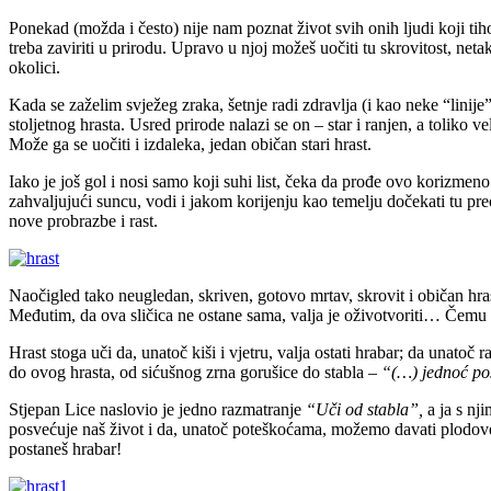
Ponekad (možda i često) nije nam poznat život svih onih ljudi koji tih
treba zaviriti u prirodu. Upravo u njoj možeš uočiti tu skrovitost, net
okolici.
Kada se zaželim svježeg zraka, šetnje radi zdravlja (i kao neke “linije
stoljetnog hrasta. Usred prirode nalazi se on – star i ranjen, a toliko 
Može ga se uočiti i izdaleka, jedan običan stari hrast.
Iako je još gol i nosi samo koji suhi list, čeka da prođe ovo korizme
zahvaljujući suncu, vodi i jakom korijenju kao temelju dočekati tu pre
nove probrazbe i rast.
Naočigled tako neugledan, skriven, gotovo mrtav, skrovit i običan hras
Međutim, da ova sličica ne ostane sama, valja je oživotvoriti… Čemu me 
Hrast stoga uči da, unatoč kiši i vjetru, valja ostati hrabar; da unato
do ovog hrasta, od sićušnog zrna gorušice do stabla –
“
(…) jednoć po
Stjepan Lice naslovio je jedno razmatranje
“Uči od stabla”,
a ja s nj
posvećuje naš život i da, unatoč poteškoćama, možemo davati plodove dobr
postaneš hrabar!