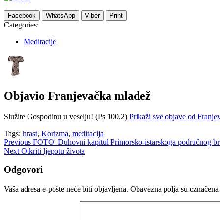
Facebook
WhatsApp
Viber
Print
Categories:
Meditacije
Objavio
Franjevačka mladež
Služite Gospodinu u veselju! (Ps 100,2)
Prikaži sve objave od Franj
Tags:
hrast
,
Korizma
,
meditacija
Navigacija
Previous
FOTO: Duhovni kapitul Primorsko-istarskoga područnog br
Next
Otkriti ljepotu života
objava
Odgovori
Vaša adresa e-pošte neće biti objavljena.
Obavezna polja su označena