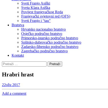
Sveti Franjo Asiški
Sveta Klara Asiška
Povijest franjevačkog Reda
Franjevački svjetovni red (OFS)
Sveti Franjo i “tau”
Bratstva
Hrvatsko nacionalno bratstvo
Osječko područno bratstvo
Primorsko-istarsko područno bratstvo
Splitsko-dubrovačko područno bratstvo
Zadarsko-šibensko područno bratstvo
Zagrebačko područno bratstvo
Kontakt
Pretraži:
Hrabri hrast
22
ožu 2017
Add a comment