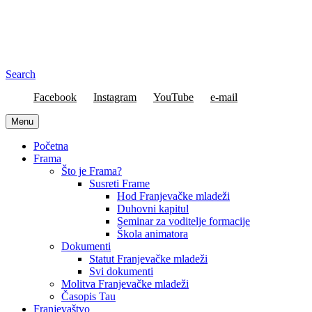
Search
Facebook
Instagram
YouTube
e-mail
Menu
Početna
Frama
Što je Frama?
Susreti Frame
Hod Franjevačke mladeži
Duhovni kapitul
Seminar za voditelje formacije
Škola animatora
Dokumenti
Statut Franjevačke mladeži
Svi dokumenti
Molitva Franjevačke mladeži
Časopis Tau
Franjevaštvo