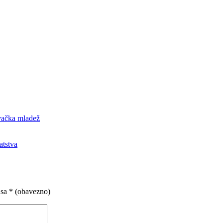
evačka mladež
atstva
 sa
* (obavezno)