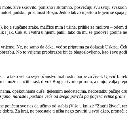
o mole, žive skrovito, ponizno i skromno, posvećuju svu svoju svakodnevni
aknutost ljudsku, prisutnost Božju. Jedno takvo mjesto u kojem se spaja 
”), koje sunčane zrake, malčice mira i tišine, prilike za molitvu – odem
velik i jak. Čak su i vatru u njemu palili, tako da mu se godovi i godine 
no vrijeme. Ne, ne samo da čeka, već se priprema za dolazak Uskrsa. Čeka
obrazbu. No to vrijeme preobrazbe bit će blagoslovljeno, kao i sve godi
t – a tako veliko svjedočanstvo hrabrosti i borbe za život. Ujević bi re
može naučiti hrast, drvo? Bog je stvorio prirodu, a u njoj valja prepozn
č ranama, opekotinama duše, tjelesnim nedostacima, nedostatku pažnje drug
sijano, naraste i postane veće od svega povrća pa potjera velike gran
ime potičem sve nas da učimo od stabla (Više u knjizi: “Zagrli život”, r
a. Za kraj, ne preostaje ti ništa nego zaviriti u svoj džep, pronaći ovu s