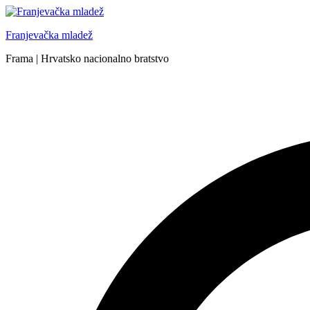
Skip
to
Franjevačka mladež
content
Frama | Hrvatsko nacionalno bratstvo