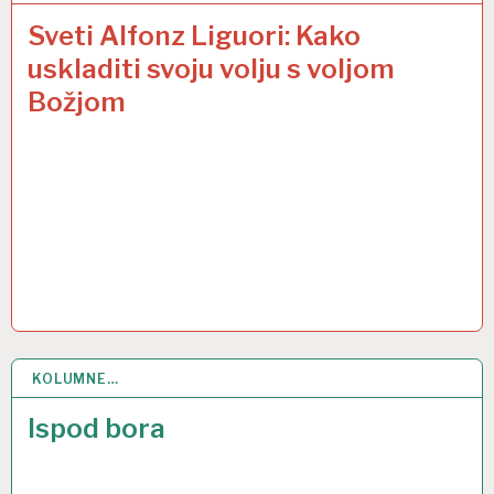
Sveti Alfonz Liguori: Kako
uskladiti svoju volju s voljom
Božjom
KOLUMNE…
26 PRO 2017
Ispod bora