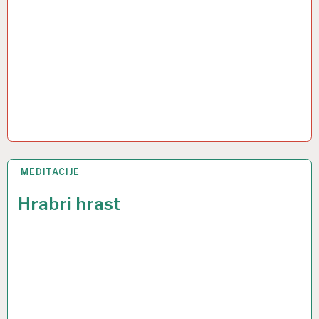
MEDITACIJE
22 OŽU 2017
Hrabri hrast