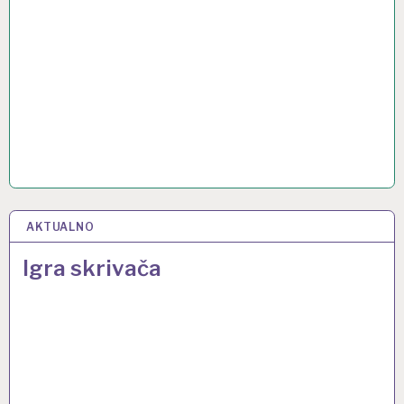
AKTUALNO
10 TRA 2017
Igra skrivača