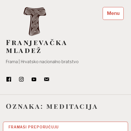
Skip
to
Menu
content
Franjevačka
mladež
Frama | Hrvatsko nacionalno bratstvo
Oznaka:
meditacija
FRAMAŠI PREPORUČUJU
26 SVI 2021