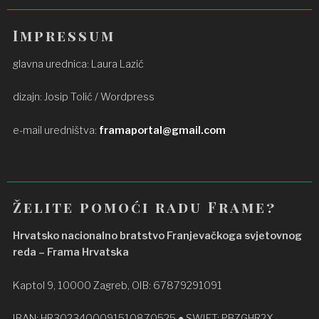
Impressum
glavna urednica: Laura Lazić
dizajn: Josip Tolić / Wordpress
e-mail uredništva:
framaportal@gmail.com
Želite pomoći radu Frame?
Hrvatsko nacionalno bratstvo Franjevačkoga svjetovnog
reda – Frama Hrvatska
Kaptol 9, 10000 Zagreb, OIB: 67879291091
IBAN: HR3023400091510870525 ● SWIFT: PBZGHR2X