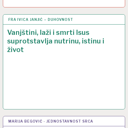
FRA IVICA JANJIĆ – DUHOVNOST
7 TRA 2017
Vanjštini, laži i smrti Isus
suprotstavlja nutrinu, istinu i
život
MARIJA BEGOVIĆ - JEDNOSTAVNOST SRCA
5 TRA 2017