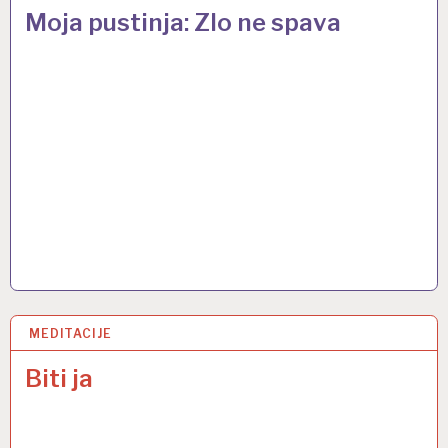
Moja pustinja: Zlo ne spava
MEDITACIJE
30 OŽU 2017
Biti ja