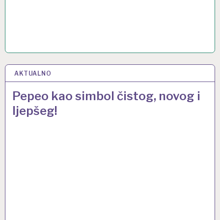
AKTUALNO
1 OŽU 2017
Pepeo kao simbol čistog, novog i
ljepšeg!