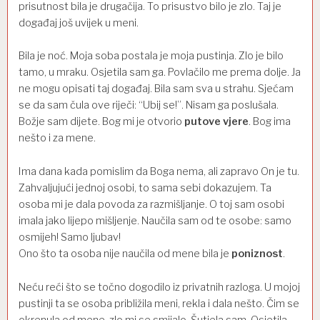
prisutnost bila je drugačija. To prisustvo bilo je zlo. Taj je
događaj još uvijek u meni.
Bila je noć. Moja soba postala je moja pustinja. Zlo je bilo
tamo, u mraku. Osjetila sam ga. Povlačilo me prema dolje. Ja
ne mogu opisati taj događaj. Bila sam sva u strahu. Sjećam
se da sam čula ove riječi: “Ubij se!”. Nisam ga poslušala.
Božje sam dijete. Bog mi je otvorio
putove vjere
. Bog ima
nešto i za mene.
Ima dana kada pomislim da Boga nema, ali zapravo On je tu.
Zahvaljujući jednoj osobi, to sama sebi dokazujem. Ta
osoba mi je dala povoda za razmišljanje. O toj sam osobi
imala jako lijepo mišljenje. Naučila sam od te osobe: samo
osmijeh! Samo ljubav!
Ono što ta osoba nije naučila od mene bila je
poniznost
.
Neću reći što se točno dogodilo iz privatnih razloga. U mojoj
pustinji ta se osoba približila meni, rekla i dala nešto. Čim se
okrenula od mene, zlo mi se smijalo. Šutjela sam. Osjetila