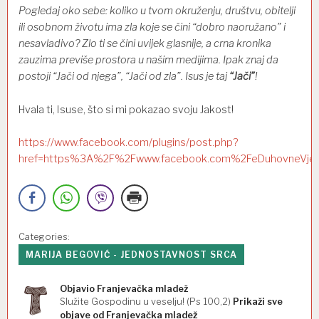
Pogledaj oko sebe: koliko u tvom okruženju, društvu, obitelji
ili osobnom životu ima zla koje se čini “dobro naoružano” i
nesavladivo? Zlo ti se čini uvijek glasnije, a crna kronika
zauzima previše prostora u našim medijima. Ipak znaj da
postoji “Jači od njega”, “Jači od zla”. Isus je taj
“Jači”
!
Hvala ti, Isuse, što si mi pokazao svoju Jakost!
https://www.facebook.com/plugins/post.php?
href=https%3A%2F%2Fwww.facebook.com%2FeDuhovneVje
Categories:
MARIJA BEGOVIĆ - JEDNOSTAVNOST SRCA
Objavio
Franjevačka mladež
Služite Gospodinu u veselju! (Ps 100,2)
Prikaži sve
objave od Franjevačka mladež