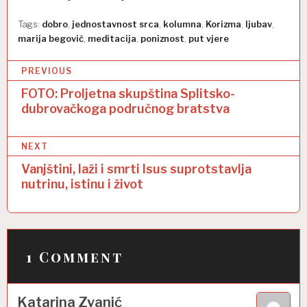
Tags:
dobro
,
jednostavnost srca
,
kolumna
,
Korizma
,
ljubav
,
marija begović
,
meditacija
,
poniznost
,
put vjere
N
PREVIOUS
a
FOTO: Proljetna skupština Splitsko-
dubrovačkoga područnog bratstva
v
i
NEXT
g
Vanjštini, laži i smrti Isus suprotstavlja
a
nutrinu, istinu i život
c
i
j
1 Comment
a
o
Katarina Zvanić