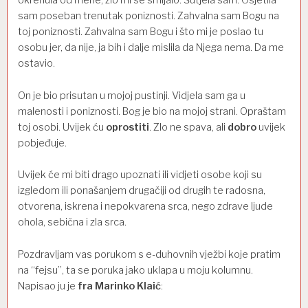
sam poseban trenutak poniznosti. Zahvalna sam Bogu na
toj poniznosti. Zahvalna sam Bogu i što mi je poslao tu
osobu jer, da nije, ja bih i dalje mislila da Njega nema. Da me
ostavio.
On je bio prisutan u mojoj pustinji. Vidjela sam ga u
malenosti i poniznosti. Bog je bio na mojoj strani. Opraštam
toj osobi. Uvijek ću
oprostiti
. Zlo ne spava, ali
dobro
uvijek
pobjeđuje.
Uvijek će mi biti drago upoznati ili vidjeti osobe koji su
izgledom ili ponašanjem drugačiji od drugih te radosna,
otvorena, iskrena i nepokvarena srca, nego zdrave ljude
ohola, sebična i zla srca.
Pozdravljam vas porukom s e-duhovnih vježbi koje pratim
na “fejsu”, ta se poruka jako uklapa u moju kolumnu.
Napisao ju je
fra Marinko Klaić
: