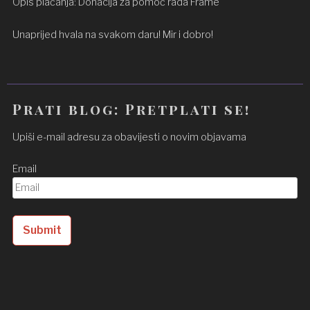
Opis plaćanja: Donacija za pomoć rada Frame
Unaprijed hvala na svakom daru! Mir i dobro!
Prati blog: Pretplati se!
Upiši e-mail adresu za obavijesti o novim objavama
Email