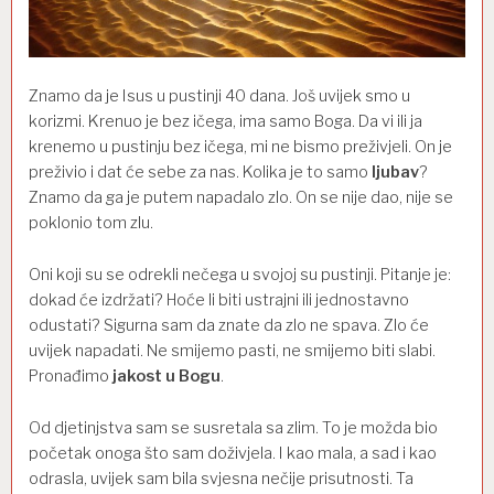
Znamo da je Isus u pustinji 40 dana. Još uvijek smo u
korizmi. Krenuo je bez ičega, ima samo Boga. Da vi ili ja
krenemo u pustinju bez ičega, mi ne bismo preživjeli. On je
preživio i dat će sebe za nas. Kolika je to samo
ljubav
?
Znamo da ga je putem napadalo zlo. On se nije dao, nije se
poklonio tom zlu.
Oni koji su se odrekli nečega u svojoj su pustinji. Pitanje je:
dokad će izdržati? Hoće li biti ustrajni ili jednostavno
odustati? Sigurna sam da znate da zlo ne spava. Zlo će
uvijek napadati. Ne smijemo pasti, ne smijemo biti slabi.
Pronađimo
jakost u Bogu
.
Od djetinjstva sam se susretala sa zlim. To je možda bio
početak onoga što sam doživjela. I kao mala, a sad i kao
odrasla, uvijek sam bila svjesna nečije prisutnosti. Ta