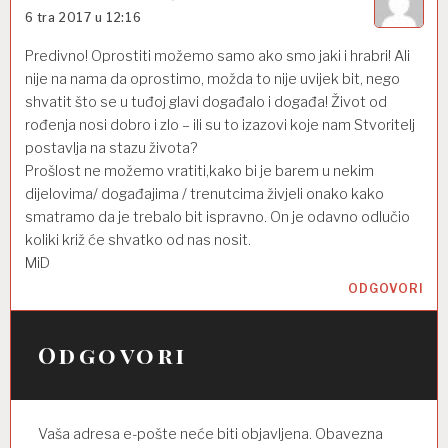
b
6 tra 2017 u 12:16
j
Predivno! Oprostiti možemo samo ako smo jaki i hrabri! Ali
a
nije na nama da oprostimo, možda to nije uvijek bit, nego
shvatit što se u tuđoj glavi događalo i događa! Život od
v
rođenja nosi dobro i zlo – ili su to izazovi koje nam Stvoritelj
a
postavlja na stazu života?
Prošlost ne možemo vratiti,kako bi je barem u nekim
dijelovima/ događajima / trenutcima živjeli onako kako
smatramo da je trebalo bit ispravno. On je odavno odlučio
koliki križ će shvatko od nas nosit.
MiD
ODGOVORI
Odgovori
Vaša adresa e-pošte neće biti objavljena.
Obavezna