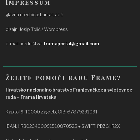
Impressum
glavna urednica: Laura Lazić
dizajn: Josip Tolić / Wordpress
e-mail uredništva:
framaportal@gmail.com
Želite pomoći radu Frame?
Hrvatsko nacionalno bratstvo Franjevačkoga svjetovnog
reda – Frama Hrvatska
Kaptol 9, 10000 Zagreb, OIB: 67879291091
IBAN: HR3023400091510870525 ● SWIFT: PBZGHR2X