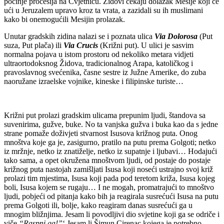
počinje procesija na Cvjetnicu. Židovi čekaju dolazak Mesije koji će
ući u Jeruzalem upravo kroz ta vrata, a zazidali su ih muslimani
kako bi onemogućili Mesijin prolazak.
Unutar gradskih zidina nalazi se i poznata ulica
Via Dolorosa
(Put
suza, Put plača) ili
Via Crucis
(Križni put). U ulici je sasvim
normalna pojava u istom prostoru od nekoliko metara vidjeti
ultraortodoksnog Židova, tradicionalnog Arapa, katoličkog i
pravoslavnog svećenika, časne sestre iz Južne Amerike, do zuba
naoružane izraelske vojnike, kineske i filipinske turiste…
Križni put prolazi gradskim ulicama prepunim ljudi, štandova sa
suvenirima, gužve, buke. No ta vanjska gužva i buka kao da s jedne
strane pomaže doživjeti stvarnost Isusova križnog puta. Onog
mnoštva koje ga je, zasigurno, pratilo na putu prema Golgoti; netko
iz mržnje, netko iz znatiželje, netko iz supatnje i ljubavi… Hodajući
tako sama, a opet okružena mnoštvom ljudi, od postaje do postaje
križnog puta nastojah zamišljati Isusa koji noseći ustrajno svoj križ
prolazi tim mjestima, Isusa koji pada pod teretom križa, Isusa kojeg
boli, Isusa kojem se rugaju… I ne mogah, promatrajući to mnoštvo
ljudi, pobjeći od pitanja kako bih ja reagirala susrećući Isusa na putu
prema Golgoti ili, bolje, kako reagiram danas susrećući ga u
mnogim bližnjima. Jesam li povodljivi dio svjetine koji ga se odriče i
viče
“Raspni ga!”
‘ Jesam li Šimun Cirenac kojega je potrebno