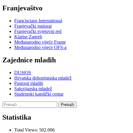
Franjevaštvo
Franciscians International
Franjevački juniorat
Franjevački svjetovni red
Klarise Zagreb
Međunarodno vijeće Frame
Međunarodno vijeće OFS-a
Zajednice mladih
DUHOS
Hrvatska dehonijanska mladež
Pastoral mladih
Salezijanska mladež
Studentski katolički centar
Pretraži:
Statistika
Total Views:
502.006