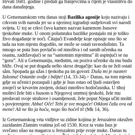
Hrvati 1681. godine i predali ga franjevcima u čijem je vlasništvu do
dana današnjega.
U Getsemanskom vrtu danas stoji
Bazilika agonije
koju nazivaju i
crkvom svih naroda jer su u njezinoj izgradnji sudjelovali svi narodi
svijeta. U toj se crkvi čuva kamen nazvan kamenom Isusove
tjeskobne muke. U onom polumraku bazilike postajalo mi je toliko
živo događanje te noći. Čitajući Evanđelje koje opisuje ono što se
tada na tom mjestu dogodilo, ne može se ostati ravnodušnim. Ta
mnogo se puta Isus povlačio od mnoštva i od samih učenika na
osamu, zadržavajući se na “samotnim mjestima” ili uspinjući se na
“goru”. Ali u Getsemaniju, međutim, on poziva učenike da mu budu
bliže. Ovaj se put događa nešto skroz drugačije: kao da ne želi ostati
sâm. Spopada ga užas i tjeskoba pa im govori:
Duša mi je nasmrt
žalosna! Ostanite ovdje i bdijte!
(14, 33-34).> Danas, na tom mjestu
gdje su učenici pozaspali i gdje je Isus ostao od ljudi ostavljen
znojeći se krvavim znojem, dolazi mnoštvo hodočasnika. U tihoj
molitvi žele biti s Isusom u Njegovoj smrtnoj tjeskobi, žele mu
predavati svoje strahove i osamljenosti, žele poput Njega učiti moliti
s povjerenjem:
Abba! Oče! Tebi je sve moguće! Otkloni čašu ovu od
mene! Ali ne što ja hoću, nego što hoćeš ti!
(Mk 14, 36).
Iz Getsemanskog vrta vidljive su zidine kojima je Jeruzalem okružen
zazidanim Zlatnim vratima još od 1530. Kroz ta vrata Isus je
svečano ušao na magarcu u Jeruzalem prije svoje muke. Danas tu