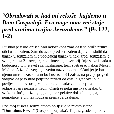
“Obradovah se kad mi rekoše, hajdemo u
Dom Gospodnji. Evo noge nam već stoje
pred vratima tvojim Jeruzaleme.”
(Ps 122,
1-2)
I uistinu je teško opisati onu radost kada znaš da ti se pruža prilika
otići u Jeruzalem. Sâm dolazak pred Jeruzalem daje vam slutiti da
ulazak u Jeruzalem nije uobičajeni ulazak u neki grad. Jeruzalem je
sveti grad za Židove jer je on sinteza njihove prijašnje slave i nada u
budućnost. On je svet i za muslimane, treći sveti grad nakon Meke i
Medine. A iznad svega ga svetim nazivamo mi kršćani jer je Isus u
njemu umro, uzašao na nebo i uskrsnuo! I zaista, na prvi je pogled
vidljivo da je to grad potpuno različit od ostalih gradova; pun
povijesti, duhovnosti, kontradikcija i nadasve prelijep na
jednostavan i neopisiv način. Osjeti se neka mistika u zraku. U
svakom slučaju i iz koje god ga perspektive dolazili u njega,
nemoguće je biti ravnodušan prema Jeruzalemu.
Prvi moj susret s Jeruzalemom obilježilo je mjesto zvano
“Domuinus Flevit”
(Gospodin zaplaka). Tu je sagrađena predivna