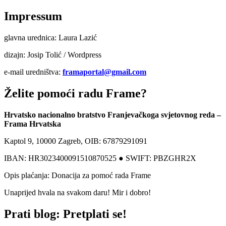
Impressum
glavna urednica: Laura Lazić
dizajn: Josip Tolić / Wordpress
e-mail uredništva:
framaportal@gmail.com
Želite pomoći radu Frame?
Hrvatsko nacionalno bratstvo Franjevačkoga svjetovnog reda –
Frama Hrvatska
Kaptol 9, 10000 Zagreb, OIB: 67879291091
IBAN: HR3023400091510870525 ● SWIFT: PBZGHR2X
Opis plaćanja: Donacija za pomoć rada Frame
Unaprijed hvala na svakom daru! Mir i dobro!
Prati blog: Pretplati se!