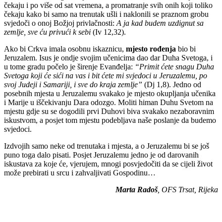
čekaju i po više od sat vremena, a promatranje svih onih koji toliko
čekaju kako bi samo na trenutak ušli i naklonili se praznom grobu
svjedoči o onoj Božjoj privlačnosti:
A ja kad budem uzdignut sa
zemlje, sve ću privući k sebi
(Iv 12,32).
Ako bi Crkva imala osobnu iskaznicu,
mjesto rođenja
bio bi
Jeruzalem. Isus je ondje svojim učenicima dao dar Duha Svetoga, i
u tome gradu počelo je širenje Evanđelja:
“Primit ćete snagu Duha
Svetoga koji će sići na vas i bit ćete mi svjedoci u Jeruzalemu, po
svoj Judeji i Samariji, i sve do kraja zemlje”
(Dj 1,8). Jedno od
posebnih mjesta u Jeruzalemu svakako je mjesto okupljanja učenika
i Marije u iščekivanju Dara odozgo. Moliti himan Duhu Svetom na
mjestu gdje su se dogodili prvi Duhovi biva svakako nezaboravnim
iskustvom, a posjet tom mjestu podebljava naše poslanje da budemo
svjedoci.
Izdvojih samo neke od trenutaka i mjesta, a o Jeruzalemu bi se još
puno toga dalo pisati. Posjet Jeruzalemu jedno je od darovanih
iskustava za koje će, vjerujem, mnogi posvjedočiti da se cijeli život
može prebirati u srcu i zahvaljivati Gospodinu…
Marta Radoš
, OFS Trsat, Rijeka