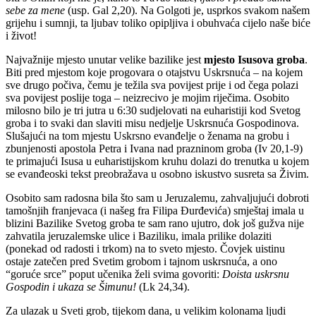
sebe za mene
(usp. Gal 2,20). Na Golgoti je, usprkos svakom našem
grijehu i sumnji, ta ljubav toliko opipljiva i obuhvaća cijelo naše biće
i život!
Najvažnije mjesto unutar velike bazilike jest
mjesto Isusova groba
.
Biti pred mjestom koje progovara o otajstvu Uskrsnuća – na kojem
sve drugo počiva, čemu je težila sva povijest prije i od čega polazi
sva povijest poslije toga – neizrecivo je mojim riječima. Osobito
milosno bilo je tri jutra u 6:30 sudjelovati na euharistiji kod Svetog
groba i to svaki dan slaviti misu nedjelje Uskrsnuća Gospodinova.
Slušajući na tom mjestu Uskrsno evanđelje o ženama na grobu i
zbunjenosti apostola Petra i Ivana nad prazninom groba (Iv 20,1-9)
te primajući Isusa u euharistijskom kruhu dolazi do trenutka u kojem
se evanđeoski tekst preobražava u osobno iskustvo susreta sa Živim.
Osobito sam radosna bila što sam u Jeruzalemu, zahvaljujući dobroti
tamošnjih franjevaca (i našeg fra Filipa Đurđevića) smještaj imala u
blizini Bazilike Svetog groba te sam rano ujutro, dok još gužva nije
zahvatila jeruzalemske ulice i Baziliku, imala prilike dolaziti
(ponekad od radosti i trkom) na to sveto mjesto. Čovjek uistinu
ostaje zatečen pred Svetim grobom i tajnom uskrsnuća, a ono
“goruće srce” poput učenika želi svima govoriti:
Doista uskrsnu
Gospodin i ukaza se Šimunu!
(Lk 24,34).
Za ulazak u Sveti grob, tijekom dana, u velikim kolonama ljudi