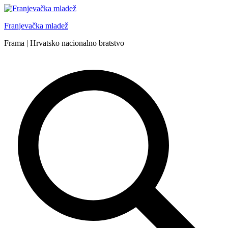
Skip
to
Franjevačka mladež
content
Frama | Hrvatsko nacionalno bratstvo