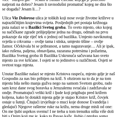
natjerati na dobro? Jesam li ravnodušni promatrač kojeg ne dira što
se događa? Jesam li…?
Ulica
Via Dolorosa
ulica je tolikih koji nose svoje životne križeve u
najrazličitijim krajevima svijeta. Posljednjih pet postaja križnoga
puta nalazi se u
Bazilici Svetog groba
. To sveto mjesto, oko kojeg
su načičkane zgrade prilijepljene jedna na drugu, odmah na prvu
pokazuje da nije riječ tek o jednoj od bazilika. Umjesto naviknutog
svjetla u crkvama – ovdje tama i stiska, umjesto tišine – ovdje
žamor. Očekivala bi se pribranost, a tamo naguravanje… Ali je ipak,
iako rušena, paljena, obnavljana, razarana potresima i požarima,
Bazilika Svetog groba ili Bazilika Uskrsnuća sačuvana kao sveto
mjesto za sve kršćane. I osjeti se to jedinstvo u različitosti. Osjeti se
svetost toga mjesta.
Unutar Bazilike nalazi se mjesto Kristova raspeća, mjesto gdje je naš
Gospodin za nas bio pribijen na križ. S obzirom na to da je na tom
mjestu bila nešto manja gužva nego na samom Svetom grobu, rado
sam kroz dane svog boravka u Jeruzalemu svraćala i zadržavala se
ondje. Promatrajući veliki križ i ljude koji prigibaju pred križem
koljena, kako bi dotakli mjesta gdje je stajao Kristov križ, čovjek
ostaje u šutnji. Čitajući izvještaje o muci koje donose Evanđelja i
gledajući Njegove raširene ruke na križu, nema druge misli od one:
On me ljubi usprkos svemu! I ne treba u tom trenutku ništa više doli
biti s Onim koji me je, kako to Pavao kaže,
ljubio i predao sama