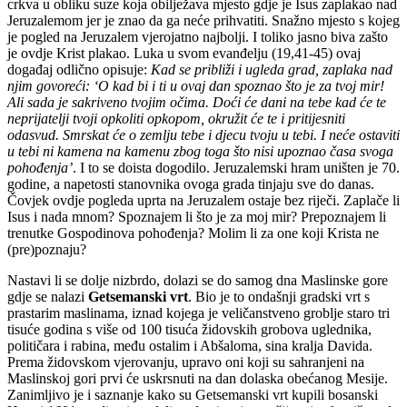
crkva u obliku suze koja obilježava mjesto gdje je Isus zaplakao nad
Jeruzalemom jer je znao da ga neće prihvatiti. Snažno mjesto s kojeg
je pogled na Jeruzalem vjerojatno najbolji. I toliko jasno biva zašto
je ovdje Krist plakao. Luka u svom evanđelju (19,41-45) ovaj
događaj odlično opisuje:
Kad se približi i ugleda grad, zaplaka nad
njim govoreći: ‘O kad bi i ti u ovaj dan spoznao što je za tvoj mir!
Ali sada je sakriveno tvojim očima. Doći će dani na tebe kad će te
neprijatelji tvoji opkoliti opkopom, okružit će te i pritijesniti
odasvud. Smrskat će o zemlju tebe i djecu tvoju u tebi. I neće ostaviti
u tebi ni kamena na kamenu zbog toga što nisi upoznao časa svoga
pohođenja’
. I to se doista dogodilo. Jeruzalemski hram uništen je 70.
godine, a napetosti stanovnika ovoga grada tinjaju sve do danas.
Čovjek ovdje pogleda uprta na Jeruzalem ostaje bez riječi. Zaplače li
Isus i nada mnom? Spoznajem li što je za moj mir? Prepoznajem li
trenutke Gospodinova pohođenja? Molim li za one koji Krista ne
(pre)poznaju?
Nastavi li se dolje nizbrdo, dolazi se do samog dna Maslinske gore
gdje se nalazi
Getsemanski vrt
. Bio je to ondašnji gradski vrt s
prastarim maslinama, iznad kojega je veličanstveno groblje staro tri
tisuće godina s više od 100 tisuća židovskih grobova uglednika,
političara i rabina, među ostalim i Abšaloma, sina kralja Davida.
Prema židovskom vjerovanju, upravo oni koji su sahranjeni na
Maslinskoj gori prvi će uskrsnuti na dan dolaska obećanog Mesije.
Zanimljivo je i saznanje kako su Getsemanski vrt kupili bosanski