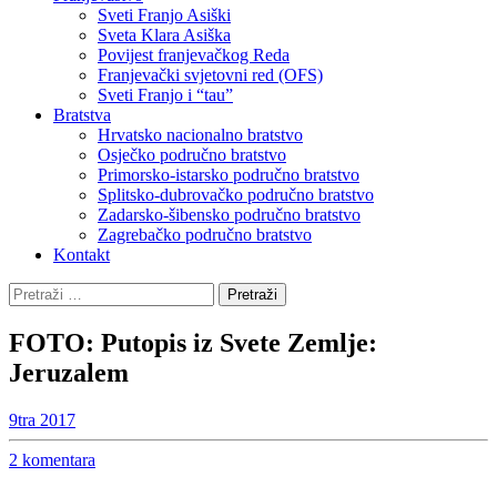
Sveti Franjo Asiški
Sveta Klara Asiška
Povijest franjevačkog Reda
Franjevački svjetovni red (OFS)
Sveti Franjo i “tau”
Bratstva
Hrvatsko nacionalno bratstvo
Osječko područno bratstvo
Primorsko-istarsko područno bratstvo
Splitsko-dubrovačko područno bratstvo
Zadarsko-šibensko područno bratstvo
Zagrebačko područno bratstvo
Kontakt
Pretraži:
FOTO: Putopis iz Svete Zemlje:
Jeruzalem
9
tra 2017
2 komentara