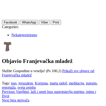
Facebook
WhatsApp
Viber
Print
Categories:
Nekategorizirano
Objavio
Franjevačka mladež
Služite Gospodinu u veselju! (Ps 100,2)
Prikaži sve objave od
Franjevačka mladež
Tags:
isus
,
jeruzalem
,
Korizma
,
marta radoš
,
meditacija
,
putopis
,
reportaža
,
sveta zemlja
Navigacija
Previous
Vanjštini, laži i smrti Isus suprotstavlja nutrinu, istinu i
život
objava
Next
Igra skrivača