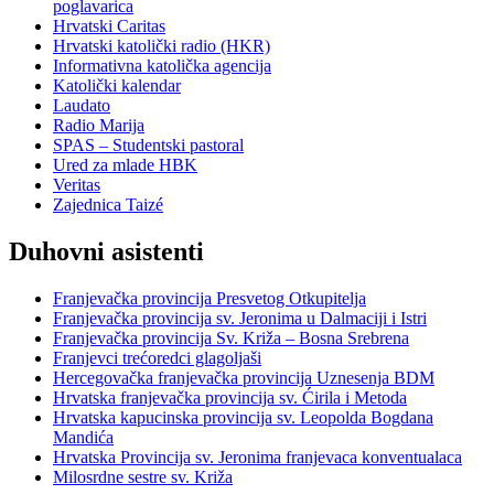
poglavarica
Hrvatski Caritas
Hrvatski katolički radio (HKR)
Informativna katolička agencija
Katolički kalendar
Laudato
Radio Marija
SPAS – Studentski pastoral
Ured za mlade HBK
Veritas
Zajednica Taizé
Duhovni asistenti
Franjevačka provincija Presvetog Otkupitelja
Franjevačka provincija sv. Jeronima u Dalmaciji i Istri
Franjevačka provincija Sv. Križa – Bosna Srebrena
Franjevci trećoredci glagoljaši
Hercegovačka franjevačka provincija Uznesenja BDM
Hrvatska franjevačka provincija sv. Ćirila i Metoda
Hrvatska kapucinska provincija sv. Leopolda Bogdana
Mandića
Hrvatska Provincija sv. Jeronima franjevaca konventualaca
Milosrdne sestre sv. Križa