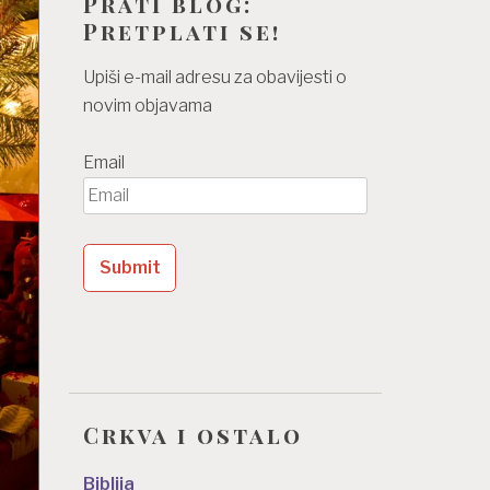
Prati blog:
Pretplati se!
Upiši e-mail adresu za obavijesti o
novim objavama
Email
Crkva i ostalo
Biblija