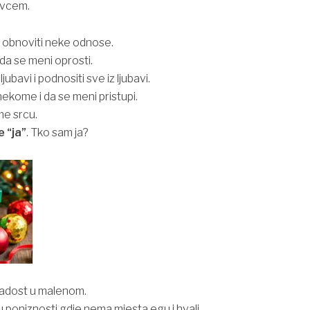
ovcem.
i i obnoviti neke odnose.
i da se meni oprosti.
ljubavi i podnositi sve iz ljubavi.
 nekome i da se meni pristupi.
me srcu.
e “ja”
. Tko sam ja?
 radost u malenom.
i u poniznosti gdje nema mjesta egu i hvali.