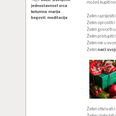
možeš kupiti n
jednostavnost srca
,
kolumna
,
marija
Želim razriješit
begović
,
meditacija
Želim oprostiti 
Želim govoriti u 
Želim pristupiti
Želim mir u svo
Želim
naći svoj
Želim otkrivati
Želim i dalje bit