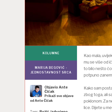
KOLUMNE
Kao mala, uvije
mu se više od ič
MARIJA BEGOVIĆ -
to bilo nešto čoko
JEDNOSTAVNOST SRCA
potpuno zanem
Objavio
Ante
Kako sam postal
Čičak
zbog toga, ali sa
Prikaži sve objave
od Ante Čičak
poklonom. Za ne
lice. Dijete u me
Tags:
Božić
,
izdvojeno
,