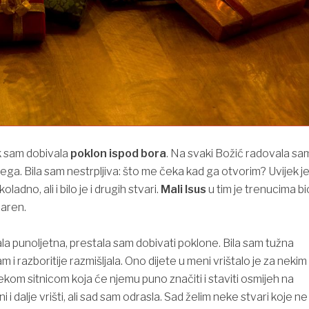
k sam dobivala
poklon ispod bora
. Na svaki Božić radovala sa
ega. Bila sam nestrpljiva: što me čeka kad ga otvorim? Uvijek j
ladno, ali i bilo je i drugih stvari.
Mali Isus
u tim je trenucima bi
aren.
a punoljetna, prestala sam dobivati poklone. Bila sam tužna
m i razboritije razmišljala. Ono dijete u meni vrištalo je za nekim
kom sitnicom koja će njemu puno značiti i staviti osmijeh na
ni i dalje vrišti, ali sad sam odrasla. Sad želim neke stvari koje ne