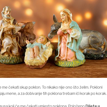
 me čekati skup poklon. To nikako nije ono što želim. Pokloni
jaju mene, a za dobivanje tih poklona trebam ići korak po korak.
susa koji će me čekati umjesto poklona. Položeno
Dijete u