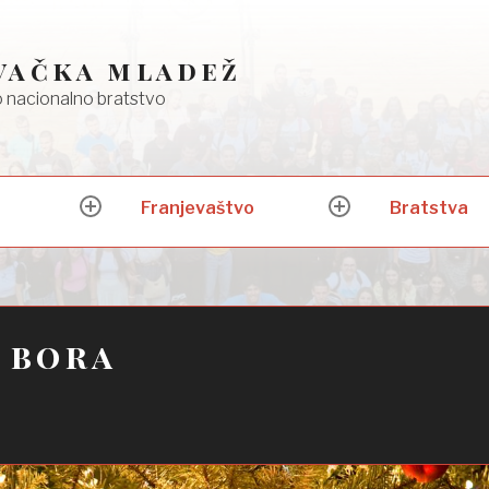
vačka mladež
 nacionalno bratstvo
Franjevaštvo
Bratstva
expand
expand
child
child
menu
menu
 bora