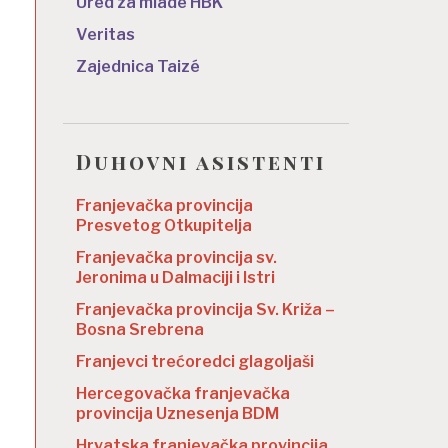
Ured za mlade HBK
Veritas
Zajednica Taizé
Duhovni asistenti
Franjevačka provincija
Presvetog Otkupitelja
Franjevačka provincija sv.
Jeronima u Dalmaciji i Istri
Franjevačka provincija Sv. Križa –
Bosna Srebrena
Franjevci trećoredci glagoljaši
Hercegovačka franjevačka
provincija Uznesenja BDM
Hrvatska franjevačka provincija