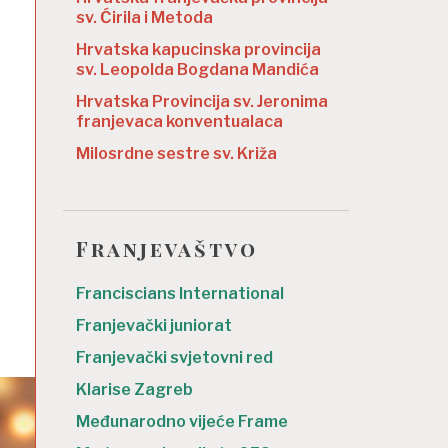
sv. Ćirila i Metoda
Hrvatska kapucinska provincija
sv. Leopolda Bogdana Mandića
Hrvatska Provincija sv. Jeronima
franjevaca konventualaca
Milosrdne sestre sv. Križa
Franjevaštvo
Franciscians International
Franjevački juniorat
Franjevački svjetovni red
Klarise Zagreb
Međunarodno vijeće Frame