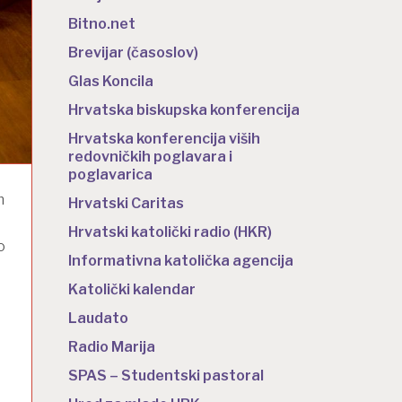
Bitno.net
Brevijar (časoslov)
Glas Koncila
Hrvatska biskupska konferencija
Hrvatska konferencija viših
redovničkih poglavara i
poglavarica
m
Hrvatski Caritas
e
Hrvatski katolički radio (HKR)
o
Informativna katolička agencija
Katolički kalendar
Laudato
Radio Marija
SPAS – Studentski pastoral