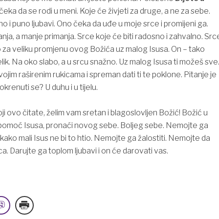
čeka da se rodi u meni. Koje će živjeti za druge, a ne za sebe.
o i puno ljubavi. Ono čeka da uđe u moje srce i promijeni ga.
nja, a manje primanja. Srce koje će biti radosno i zahvalno. Src
 za veliku promjenu ovog Božića uz malog Isusa. On – tako
lik. Na oko slabo, a u srcu snažno. Uz malog Isusa ti možeš sve
ojim raširenim rukicama i spreman dati ti te poklone. Pitanje je
okrenuti se? U duhu i u tijelu.
koji ovo čitate, želim vam sretan i blagoslovljen Božić! Božić u
 pomoć Isusa, pronaći novog sebe. Boljeg sebe. Nemojte ga
ako mali Isus ne bi to htio. Nemojte ga žalostiti. Nemojte da
a. Darujte ga toplom ljubavi i on će darovati vas.