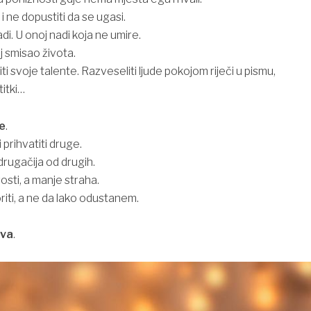
 i ne dopustiti da se ugasi.
adi. U onoj nadi koja ne umire.
oj smisao života.
eliti svoje talente. Razveseliti ljude pokojom riječi u pismu,
titki…
e
.
 prihvatiti druge.
i drugačija od drugih.
osti, a manje straha.
riti, a ne da lako odustanem.
va
.