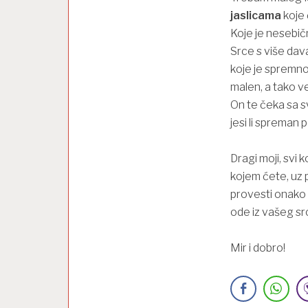
jaslicama
koje 
Koje je nesebičn
Srce s više dava
koje je spremno
malen, a tako ve
On te čeka sa sv
jesi li spreman p
Dragi moji, svi 
kojem ćete, uz
provesti onako k
ode iz vašeg src
Mir i dobro!