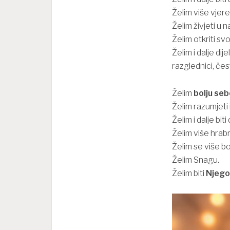
Želim više vjere
Želim živjeti u n
Želim otkriti sv
Želim i dalje dij
razglednici, čes
Želim
bolju seb
Želim razumjeti i
Želim i dalje bit
Želim više hrabr
Želim se više bo
Želim Snagu.
Želim biti
Njego