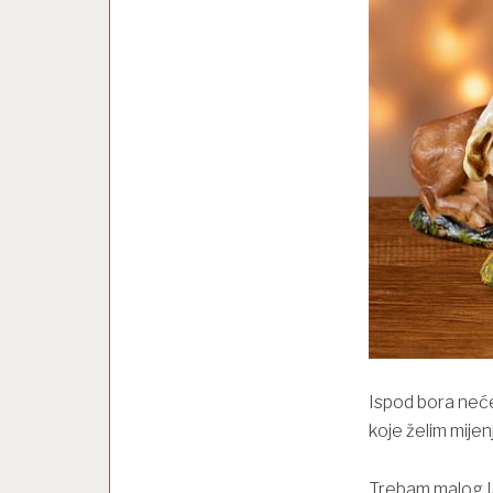
Ispod bora neće
koje želim mijen
Trebam malog I