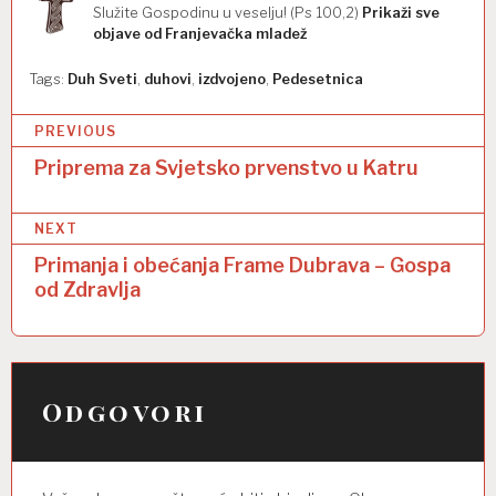
Služite Gospodinu u veselju! (Ps 100,2)
Prikaži sve
objave od Franjevačka mladež
Tags:
Duh Sveti
,
duhovi
,
izdvojeno
,
Pedesetnica
N
PREVIOUS
a
Priprema za Svjetsko prvenstvo u Katru
v
NEXT
i
Primanja i obećanja Frame Dubrava – Gospa
g
od Zdravlja
a
c
i
Odgovori
j
a