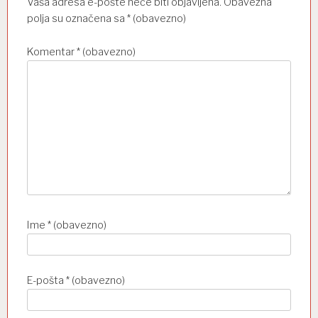
o
Vaša adresa e-pošte neće biti objavljena.
Obavezna
b
polja su označena sa
* (obavezno)
j
Komentar
* (obavezno)
a
v
a
Ime
* (obavezno)
E-pošta
* (obavezno)