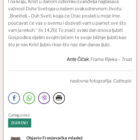
I na kraju, Krist u danom odlomku Evanđelja naglašava
važnost Duha Svetoga u našem svakodnevnom životu:
„Branitelj – Duh Sveti, koga će Otac poslati u moje ime,
poučavat će vas o svemu i dozivati vam u pamet sve što
vam ja rekoh.“ (Iv 14,26) To znači: svaki dan iznova ljubiti
Gospodina cijelim svojim bićem te svoje bližnje ljubiti kao
što je nas Krist ljubio i kao što nas dan danas ljubi.
Ante Čičak
, Frama Rijeka – Trsat
naslovna fotografija: Cathopic
Categories:
DUHOVI
Objavio
Franjevačka mladež