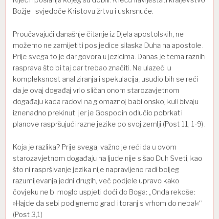
Riječi i poslanja kojeg su dobili. Kreću naviještati kraljevstvo
Božje i svjedoče Kristovu žrtvu i uskrsnuće.
Proučavajući današnje čitanje iz Djela apostolskih, ne
možemo ne zamijetiti posljedice silaska Duha na apostole.
Prije svega to je dar govora u jezicima. Danas je tema raznih
rasprava što bi taj dar trebao značiti. Ne ulazeći u
kompleksnost analiziranja i spekulacija, usudio bih se reći
da je ovaj događaj vrlo sličan onom starozavjetnom
događaju kada radovi na glomaznoj babilonskoj kuli bivaju
iznenadno prekinuti jer je Gospodin odlučio pobrkati
planove raspršujući razne jezike po svoj zemlji (Post 11, 1-9).
Koja je razlika? Prije svega, važno je reći da u ovom
starozavjetnom događaju na ljude nije sišao Duh Sveti, kao
što ni raspršivanje jezika nije napravljeno radi boljeg
razumijevanja jedni drugih, već podjele upravo kako
čovjeku ne bi moglo uspjeti doći do Boga: „Onda rekoše:
»Hajde da sebi podignemo grad i toranj s vrhom do neba!«“
(Post 3,1)