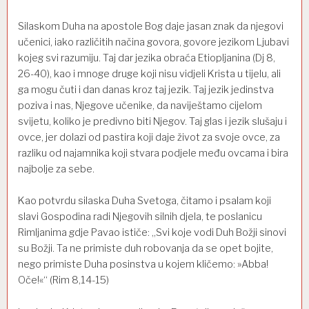
Silaskom Duha na apostole Bog daje jasan znak da njegovi
učenici, iako različitih načina govora, govore jezikom Ljubavi
kojeg svi razumiju. Taj dar jezika obraća Etiopljanina (Dj 8,
26-40), kao i mnoge druge koji nisu vidjeli Krista u tijelu, ali
ga mogu čuti i dan danas kroz taj jezik. Taj jezik jedinstva
poziva i nas, Njegove učenike, da naviještamo cijelom
svijetu, koliko je predivno biti Njegov. Taj glas i jezik slušaju i
ovce, jer dolazi od pastira koji daje život za svoje ovce, za
razliku od najamnika koji stvara podjele među ovcama i bira
najbolje za sebe.
Kao potvrdu silaska Duha Svetoga, čitamo i psalam koji
slavi Gospodina radi Njegovih silnih djela, te poslanicu
Rimljanima gdje Pavao ističe: „Svi koje vodi Duh Božji sinovi
su Božji. Ta ne primiste duh robovanja da se opet bojite,
nego primiste Duha posinstva u kojem kličemo: »Abba!
Oče!«“ (Rim 8,14-15)