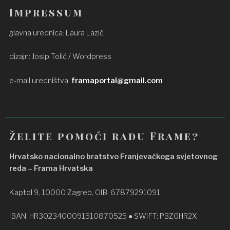
Impressum
glavna urednica: Laura Lazić
dizajn: Josip Tolić / Wordpress
e-mail uredništva:
framaportal@gmail.com
Želite pomoći radu Frame?
Hrvatsko nacionalno bratstvo Franjevačkoga svjetovnog
reda – Frama Hrvatska
Kaptol 9, 10000 Zagreb, OIB: 67879291091
IBAN: HR3023400091510870525 ● SWIFT: PBZGHR2X