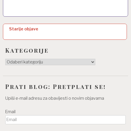
N
Starije objave
a
v
Kategorije
i
Kategorije
g
a
c
Prati blog: Pretplati se!
i
Upiši e-mail adresu za obavijesti o novim objavama
j
Email
a
o