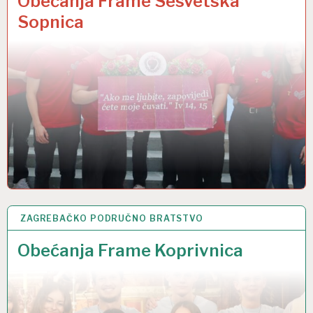
Obećanja Frame Sesvetska
Sopnica
ZAGREBAČKO PODRUČNO BRATSTVO
4 LIP 2025
Obećanja Frame Koprivnica