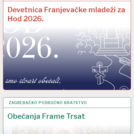
Devetnica Franjevačke mladeži za
Hod 2026.
ZAGREBAČKO PODRUČNO BRATSTVO
12 PRO 2025
Obećanja Frame Trsat