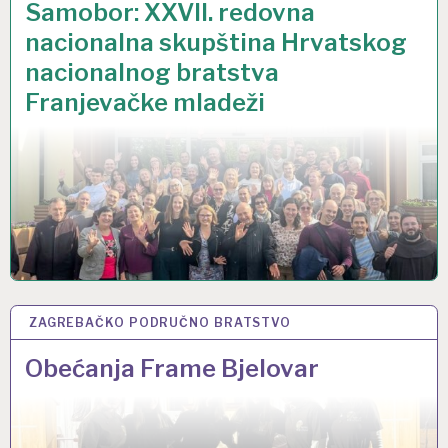
Samobor: XXVII. redovna
nacionalna skupština Hrvatskog
nacionalnog bratstva
Franjevačke mladeži
ZAGREBAČKO PODRUČNO BRATSTVO
23 LIS 2025
Obećanja Frame Bjelovar