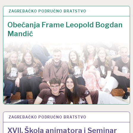
ZAGREBAČKO PODRUČNO BRATSTVO
21 SVI 2025
Obećanja Frame Leopold Bogdan
Mandić
ZAGREBAČKO PODRUČNO BRATSTVO
18 OŽU 2025
XVII. Škola animatora i Seminar