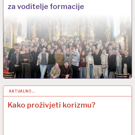
za voditelje formacije
AKTUALNO…
5 OŽU 2025
Kako proživjeti korizmu?