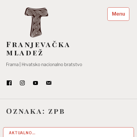
Skip
to
Menu
content
Franjevačka
mladež
Frama | Hrvatsko nacionalno bratstvo
Oznaka:
zpb
AKTUALNO…
16 SRP 2026