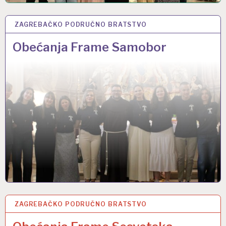
ZAGREBAČKO PODRUČNO BRATSTVO
16 LIP 2025
Obećanja Frame Samobor
ZAGREBAČKO PODRUČNO BRATSTVO
10 LIP 2025