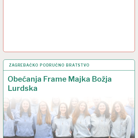
ZAGREBAČKO PODRUČNO BRATSTVO
3 OŽU 2025
Obećanja Frame Majka Božja
Lurdska