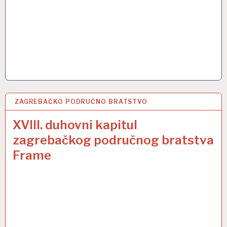
ZAGREBAČKO PODRUČNO BRATSTVO
4 STU 2024
XVIII. duhovni kapitul
zagrebačkog područnog bratstva
Frame