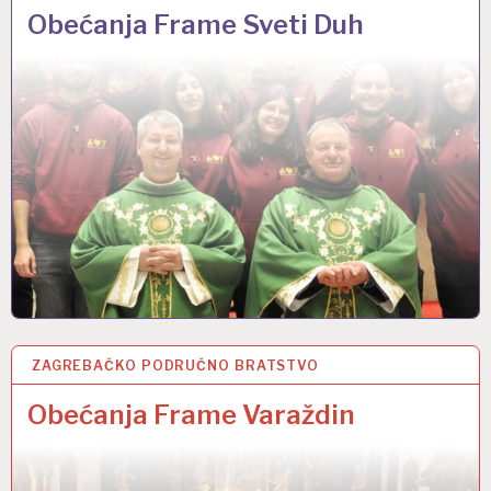
Obećanja Frame Sveti Duh
ZAGREBAČKO PODRUČNO BRATSTVO
5 STU 2025
Obećanja Frame Varaždin