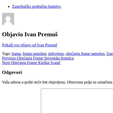
Zagrebačko područno bratstvo
Objavio
Ivan Premuš
Prikaži sve objave od Ivan Premuš
Tags:
frama
,
frama samobor
,
izdvojeno
,
obećanja frame samobor
,
Zag
Navigacija
Previous
Obećanja Frame Sesvetska Sopnica
Next
Obećanja Frame Kloštar Ivanić
objava
Odgovori
Vaša adresa e-pošte neće biti objavljena.
Obavezna polja su označena