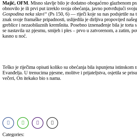
Majić, OFM
. Misno slavlje bilo je dodatno obogaćeno glazbenom pr
obnovilo je ili prvi put izreklo svoja obećanja, javno potvrđujući svo
Gospodina neka slavi“
(Ps 150, 6) — riječi koje su nas podsjetile na
znak svoje framaške pripadnosti, uslijedila je dirljiva propovijed naš
greblice i nezaobilaznih kremšnita. Posebno iznenađenje bila je torta s
se nastavila uz pjesmu, smijeh i ples – prvo u zatvorenom, a zatim, po
kasno u noć.
Teško je riječima opisati koliko su obećanja bila ispunjena istinskom r
Evanđelja. U trenucima pjesme, molitve i prijateljstva, osjetila se pris
večeri, On itekako bio s nama.
Categories: