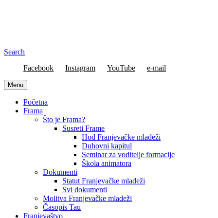
Search
Facebook
Instagram
YouTube
e-mail
Menu
Početna
Frama
Što je Frama?
Susreti Frame
Hod Franjevačke mladeži
Duhovni kapitul
Seminar za voditelje formacije
Škola animatora
Dokumenti
Statut Franjevačke mladeži
Svi dokumenti
Molitva Franjevačke mladeži
Časopis Tau
Franjevaštvo