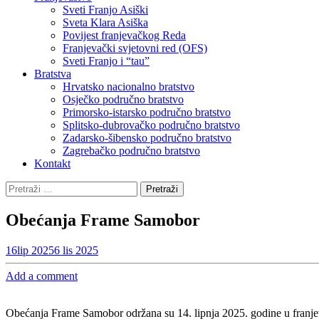
Sveti Franjo Asiški
Sveta Klara Asiška
Povijest franjevačkog Reda
Franjevački svjetovni red (OFS)
Sveti Franjo i “tau”
Bratstva
Hrvatsko nacionalno bratstvo
Osječko područno bratstvo
Primorsko-istarsko područno bratstvo
Splitsko-dubrovačko područno bratstvo
Zadarsko-šibensko područno bratstvo
Zagrebačko područno bratstvo
Kontakt
Pretraži:
Obećanja Frame Samobor
16
lip 2025
6 lis 2025
Add a comment
Obećanja Frame Samobor održana su 14. lipnja 2025. godine u franje