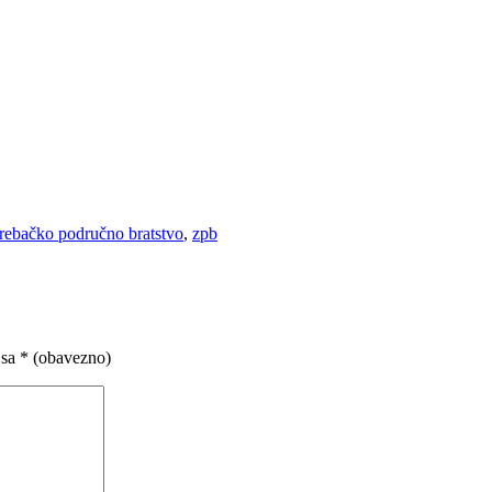
rebačko područno bratstvo
,
zpb
 sa
* (obavezno)