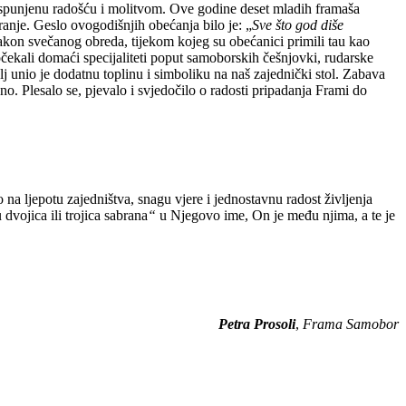
 ispunjenu radošću i molitvom. Ove godine deset mladih framaša
ranje. Geslo ovogodišnjih obećanja bilo je: „
Sve što god diše
Nakon svečanog obreda, tijekom kojeg su obećanici primili tau kao
dočekali domaći specijaliteti poput samoborskih češnjovki, rudarske
lj unio je dodatnu toplinu i simboliku na naš zajednički stol. Zabava
no. Plesalo se, pjevalo i svjedočilo o radosti pripadanja Frami do
o na ljepotu zajedništva, snagu vjere i jednostavnu radost življenja
dvojica ili trojica sabrana
“
u Njegovo ime, On je među njima, a te je
Petra Prosoli
,
Frama Samobor