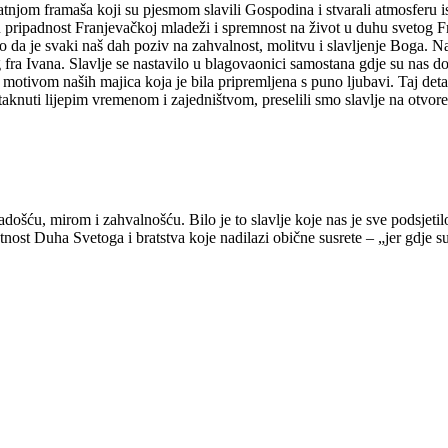
atnjom framaša koji su pjesmom slavili Gospodina i stvarali atmosferu
ju pripadnost Franjevačkoj mladeži i spremnost na život u duhu svetog F
 to da je svaki naš dah poziv na zahvalnost, molitvu i slavljenje Boga. 
eg fra Ivana. Slavlje se nastavilo u blagovaonici samostana gdje su nas 
 motivom naših majica koja je bila pripremljena s puno ljubavi. Taj deta
taknuti lijepim vremenom i zajedništvom, preselili smo slavlje na otvore
adošću, mirom i zahvalnošću. Bilo je to slavlje koje nas je sve podsjetil
utnost Duha Svetoga i bratstva koje nadilazi obične susrete – „jer gdje su 