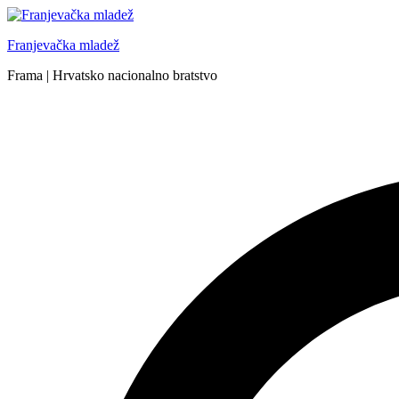
Skip
to
Franjevačka mladež
content
Frama | Hrvatsko nacionalno bratstvo