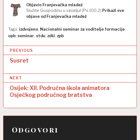
Objavio
Franjevačka mladež
Služite Gospodinu u veselju! (Ps 100,2)
Prikaži sve
objave od Franjevačka mladež
Tags:
izdvojeno
,
Nacionalni seminar za voditelje formacije
,
opb
,
seminar
,
stdu
,
zdši
,
zpb
N
PREVIOUS
a
Susret
v
NEXT
i
Osijek: XII. Područna škola animatora
g
Osječkog područnog bratstva
a
c
i
Odgovori
j