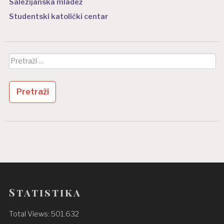
Salezijanska mladež
Studentski katolički centar
Pretraži:
Statistika
Total Views:
501.632