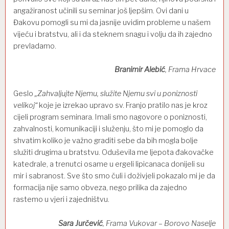
angažiranost učinili su seminar još ljepšim. Ovi dani u
Đakovu pomogli su mi da jasnije uvidim probleme u našem
vijeću i bratstvu, ali i da steknem snagu i volju da ih zajedno
prevladamo.
Branimir Alebić
, Frama Hrvace
Geslo
„Zahvaljujte Njemu, služite Njemu svi u poniznosti
velikoj“
koje je izrekao upravo sv. Franjo pratilo nas je kroz
cijeli program seminara. Imali smo nagovore o poniznosti,
zahvalnosti, komunikaciji i služenju, što mi je pomoglo da
shvatim koliko je važno graditi sebe da bih mogla bolje
služiti drugima u bratstvu. Oduševila me ljepota đakovačke
katedrale, a trenutci osame u ergeli lipicanaca donijeli su
mir i sabranost. Sve što smo čuli i doživjeli pokazalo mi je da
formacija nije samo obveza, nego prilika da zajedno
rastemo u vjeri i zajedništvu.
Sara Jurčević
, Frama Vukovar – Borovo Naselje