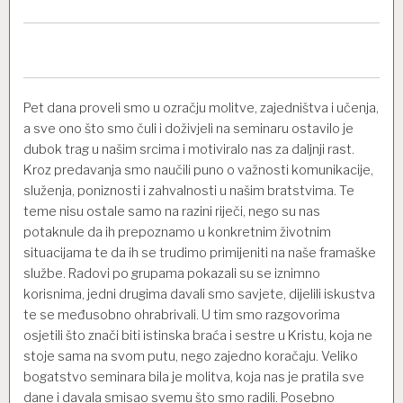
Pet dana proveli smo u ozračju molitve, zajedništva i učenja,
a sve ono što smo čuli i doživjeli na seminaru ostavilo je
dubok trag u našim srcima i motiviralo nas za daljnji rast.
Kroz predavanja smo naučili puno o važnosti komunikacije,
služenja, poniznosti i zahvalnosti u našim bratstvima. Te
teme nisu ostale samo na razini riječi, nego su nas
potaknule da ih prepoznamo u konkretnim životnim
situacijama te da ih se trudimo primijeniti na naše framaške
službe. Radovi po grupama pokazali su se iznimno
korisnima, jedni drugima davali smo savjete, dijelili iskustva
te se međusobno ohrabrivali. U tim smo razgovorima
osjetili što znači biti istinska braća i sestre u Kristu, koja ne
stoje sama na svom putu, nego zajedno koračaju. Veliko
bogatstvo seminara bila je molitva, koja nas je pratila sve
dane i davala smisao svemu što smo radili. Posebno