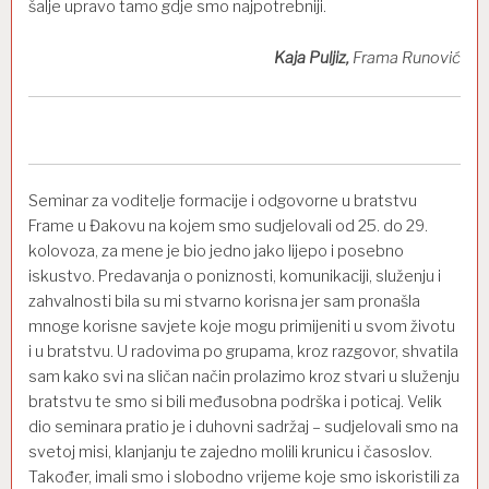
šalje upravo tamo gdje smo najpotrebniji.
Kaja Puljiz,
Frama Runović
Seminar za voditelje formacije i odgovorne u bratstvu
Frame u Đakovu na kojem smo sudjelovali od 25. do 29.
kolovoza, za mene je bio jedno jako lijepo i posebno
iskustvo. Predavanja o poniznosti, komunikaciji, služenju i
zahvalnosti bila su mi stvarno korisna jer sam pronašla
mnoge korisne savjete koje mogu primijeniti u svom životu
i u bratstvu. U radovima po grupama, kroz razgovor, shvatila
sam kako svi na sličan način prolazimo kroz stvari u služenju
bratstvu te smo si bili međusobna podrška i poticaj. Velik
dio seminara pratio je i duhovni sadržaj – sudjelovali smo na
svetoj misi, klanjanju te zajedno molili krunicu i časoslov.
Također, imali smo i slobodno vrijeme koje smo iskoristili za