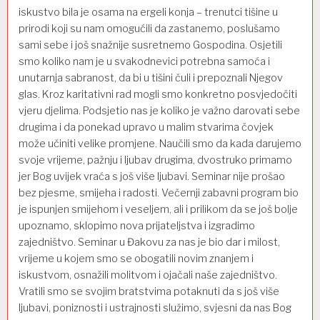
iskustvo bila je osama na ergeli konja – trenutci tišine u
prirodi koji su nam omogućili da zastanemo, poslušamo
sami sebe i još snažnije susretnemo Gospodina. Osjetili
smo koliko nam je u svakodnevici potrebna samoća i
unutarnja sabranost, da bi u tišini čuli i prepoznali Njegov
glas. Kroz karitativni rad mogli smo konkretno posvjedočiti
vjeru djelima. Podsjetio nas je koliko je važno darovati sebe
drugima i da ponekad upravo u malim stvarima čovjek
može učiniti velike promjene. Naučili smo da kada darujemo
svoje vrijeme, pažnju i ljubav drugima, dvostruko primamo
jer Bog uvijek vraća s još više ljubavi. Seminar nije prošao
bez pjesme, smijeha i radosti. Večernji zabavni program bio
je ispunjen smijehom i veseljem, ali i prilikom da se još bolje
upoznamo, sklopimo nova prijateljstva i izgradimo
zajedništvo. Seminar u Đakovu za nas je bio dar i milost,
vrijeme u kojem smo se obogatili novim znanjem i
iskustvom, osnažili molitvom i ojačali naše zajedništvo.
Vratili smo se svojim bratstvima potaknuti da s još više
ljubavi, poniznosti i ustrajnosti služimo, svjesni da nas Bog