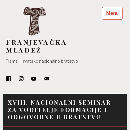
Skip
to
Menu
content
Franjevačka
mladež
Frama | Hrvatsko nacionalno bratstvo
XVIII. NACIONALNI SEMINAR
ZA VODITELJE FORMACIJE I
ODGOVORNE U BRATSTVU