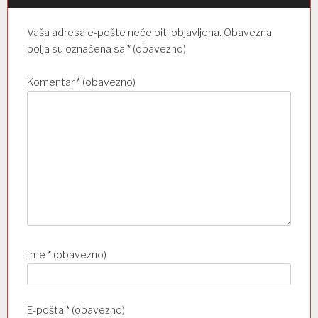
a
o
Vaša adresa e-pošte neće biti objavljena.
Obavezna
b
polja su označena sa
* (obavezno)
j
Komentar
* (obavezno)
a
v
a
Ime
* (obavezno)
E-pošta
* (obavezno)