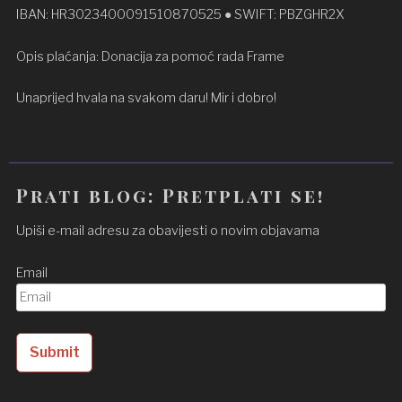
IBAN: HR3023400091510870525 ● SWIFT: PBZGHR2X
Opis plaćanja: Donacija za pomoć rada Frame
Unaprijed hvala na svakom daru! Mir i dobro!
Prati blog: Pretplati se!
Upiši e-mail adresu za obavijesti o novim objavama
Email