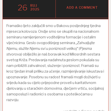
26
RUJ
ADD A COMMENT
2025
Framaško ljeto zaključili smo u Đakovu posljednjeg tjedna
mjeseca kolovoza. Ondje smo se okupili na nacionalnom
seminaru namijenjenom voditeljima formacije i ostalim
vijećnicima. Geslo ovogodišnjeg seminara
„Zahvaljujte
Njemu, služite Njemu svi u poniznosti velikoj“ (Pjesma
stvorova)
obilježilo je naš boravak kod Milosrdnih sestara
svetog Križa. Predavanja nadahnuta geslom pokušala su
nam približiti zahvalnost, služenje i poniznost. Framaši su
kroz tjedan imali priliku za učenje, razmijenjivanje iskustava i
upoznavanje. Posebnu su radost framaši mogli doživjeti u
srijedu kada su cijelo prijepodne proveli u karitativnom
djelovanju u staračkim domovima, dječjem vrtiću, socijalnoj
samoposluzi i radionici s osobama s poteškoćama u
razvoju.