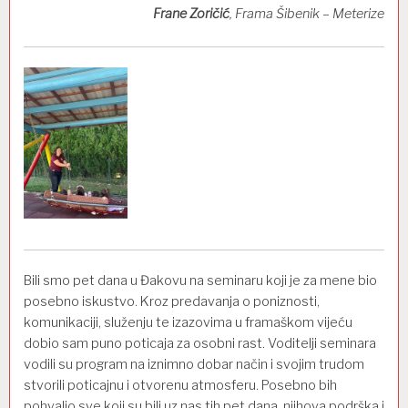
Frane Zoričić
, Frama Šibenik – Meterize
Bili smo pet dana u Đakovu na seminaru koji je za mene bio
posebno iskustvo. Kroz predavanja o poniznosti,
komunikaciji, služenju te izazovima u framaškom vijeću
dobio sam puno poticaja za osobni rast. Voditelji seminara
vodili su program na iznimno dobar način i svojim trudom
stvorili poticajnu i otvorenu atmosferu. Posebno bih
pohvalio sve koji su bili uz nas tih pet dana, njihova podrška i