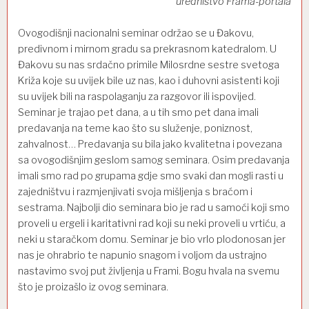
uredništvo Frama-portala
Ovogodišnji nacionalni seminar održao se u Đakovu,
predivnom i mirnom gradu sa prekrasnom katedralom. U
Đakovu su nas srdačno primile Milosrdne sestre svetoga
Križa koje su uvijek bile uz nas, kao i duhovni asistenti koji
su uvijek bili na raspolaganju za razgovor ili ispovijed.
Seminar je trajao pet dana, a u tih smo pet dana imali
predavanja na teme kao što su služenje, poniznost,
zahvalnost… Predavanja su bila jako kvalitetna i povezana
sa ovogodišnjim geslom samog seminara. Osim predavanja
imali smo rad po grupama gdje smo svaki dan mogli rasti u
zajedništvu i razmjenjivati svoja mišljenja s braćom i
sestrama. Najbolji dio seminara bio je rad u samoći koji smo
proveli u ergeli i karitativni rad koji su neki proveli u vrtiću, a
neki u staračkom domu. Seminar je bio vrlo plodonosan jer
nas je ohrabrio te napunio snagom i voljom da ustrajno
nastavimo svoj put življenja u Frami. Bogu hvala na svemu
što je proizašlo iz ovog seminara.