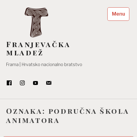
Skip
to
Menu
content
Franjevačka
mladež
Frama | Hrvatsko nacionalno bratstvo
Oznaka:
područna škola
animatora