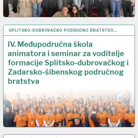
SPLITSKO-DUBROVAČKO PODRUČNO BRATSTVO…
1 OŽU 2022
IV. Međupodručna škola
animatora i seminar za voditelje
formacije Splitsko-dubrovačkog i
Zadarsko-šibenskog područnog
bratstva