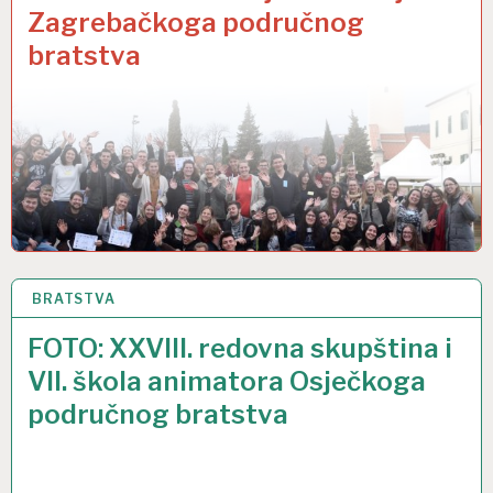
Zagrebačkoga područnog
bratstva
BRATSTVA
30 STU 2019
FOTO: XXVIII. redovna skupština i
VII. škola animatora Osječkoga
područnog bratstva