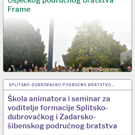
Osječkog područnog bratstva
Frame
SPLITSKO-DUBROVAČKO PODRUČNO BRATSTVO…
6 OŽU 2024
Škola animatora i seminar za
voditelje formacije Splitsko-
dubrovačkog i Zadarsko-
šibenskog područnog bratstva