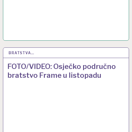
BRATSTVA…
6 STU 2018
FOTO/VIDEO: Osječko područno
bratstvo Frame u listopadu