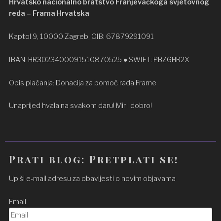
Hrvatsko nacionalno bratstvo Franjevačkoga svjetovnog
reda – Frama Hrvatska
Kaptol 9, 10000 Zagreb, OIB: 67879291091
IBAN: HR3023400091510870525 ● SWIFT: PBZGHR2X
Opis plaćanja: Donacija za pomoć rada Frame
Unaprijed hvala na svakom daru! Mir i dobro!
Prati blog: Pretplati se!
Upiši e-mail adresu za obavijesti o novim objavama
Email