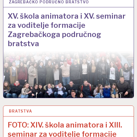
ZAGREBAČKO PODRUČNO BRATSTVO
25 VELJ 2022
XV. škola animatora i XV. seminar
za voditelje formacije
Zagrebačkoga područnog
bratstva
BRATSTVA
2 OŽU 2020
FOTO: XIV. škola animatora i XIII.
seminar za voditelje formacije