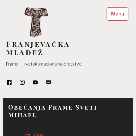
Skip
to
Menu
content
Franjevačka
mladež
Frama | Hrvatsko nacionalno bratstvo
Obećanja Frame Sveti
Mihael
PRO