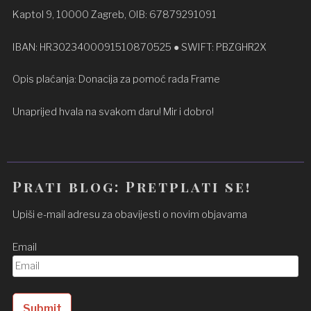
Kaptol 9, 10000 Zagreb, OIB: 67879291091
IBAN: HR3023400091510870525 ● SWIFT: PBZGHR2X
Opis plaćanja: Donacija za pomoć rada Frame
Unaprijed hvala na svakom daru! Mir i dobro!
Prati blog: Pretplati se!
Upiši e-mail adresu za obavijesti o novim objavama
Email