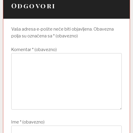
i
Odgovori
j
a
Vaša adresa e-pošte neće biti objavljena.
Obavezna
o
polja su označena sa
* (obavezno)
b
Komentar
* (obavezno)
j
a
v
a
Ime
* (obavezno)