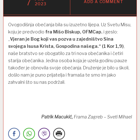
7
ADD A COMMENT
2023
Ovogodišnja obećanja bila su izuzetno lijepa. Uz Svetu Misu,
koju je predvodio
fra Mišo Biskup, OFMCap.
i geslo:
„
Vjeran je Bog koji vas pozva u zajedništvo Sina
svojega Isusa Krista, Gospodina našega.“ (1 Kor 1,9)
,
naše bratstvo se obogatilo za tri nova obećanika i četiri
starija obećanika. Jedna osoba koja je uzela godinu pauze
također je obnovila svoje obećanja. Druženje je bilo u školi,
došlo nam je puno prijatelja i framaša te smo im jako
zahvalni što su nas podržali.
Patrik Macukić,
Frama Zagreb – Sveti Mihael