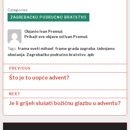
Categories:
ZAGREBAČKO PODRUČNO BRATSTVO
Objavio
Ivan Premuš
Prikaži sve objave od Ivan Premuš
Tags:
frama sveti mihael
,
frame grada zagreba
,
izdvojeno
,
obećanja
,
Zagrebačko područno bratstvo
,
zpb
N
PREVIOUS
a
Što je to uopće advent?
v
NEXT
i
Je li grijeh slušati božićnu glazbu u adventu?
g
a
c