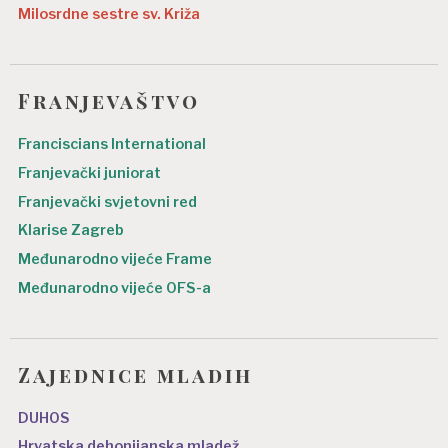
Milosrdne sestre sv. Križa
Franjevaštvo
Franciscians International
Franjevački juniorat
Franjevački svjetovni red
Klarise Zagreb
Međunarodno vijeće Frame
Međunarodno vijeće OFS-a
Zajednice mladih
DUHOS
Hrvatska dehonijanska mladež