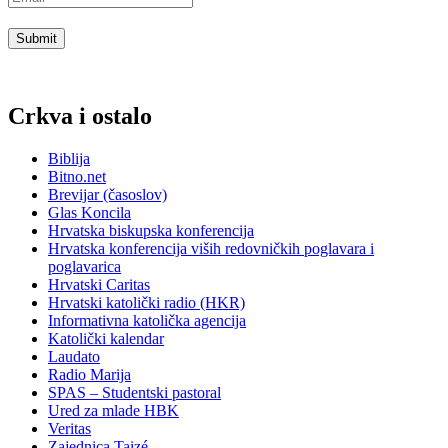
Crkva i ostalo
Biblija
Bitno.net
Brevijar (časoslov)
Glas Koncila
Hrvatska biskupska konferencija
Hrvatska konferencija viših redovničkih poglavara i
poglavarica
Hrvatski Caritas
Hrvatski katolički radio (HKR)
Informativna katolička agencija
Katolički kalendar
Laudato
Radio Marija
SPAS – Studentski pastoral
Ured za mlade HBK
Veritas
Zajednica Taizé