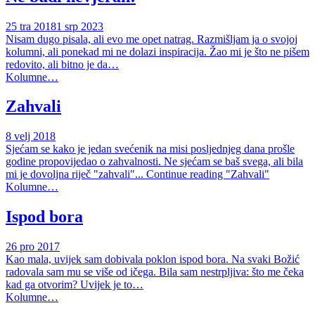
25 tra 2018
1 srp 2023
Nisam dugo pisala, ali evo me opet natrag. Razmišljam ja o svojoj
kolumni, ali ponekad mi ne dolazi inspiracija. Žao mi je što ne pišem
redovito, ali bitno je da…
Kolumne…
Zahvali
8 velj 2018
Sjećam se kako je jedan svećenik na misi posljednjeg dana prošle
godine propovijedao o zahvalnosti. Ne sjećam se baš svega, ali bila
mi je dovoljna riječ "zahvali"... Continue reading "Zahvali"
Kolumne…
Ispod bora
26 pro 2017
Kao mala, uvijek sam dobivala poklon ispod bora. Na svaki Božić
radovala sam mu se više od ičega. Bila sam nestrpljiva: što me čeka
kad ga otvorim? Uvijek je to…
Kolumne…