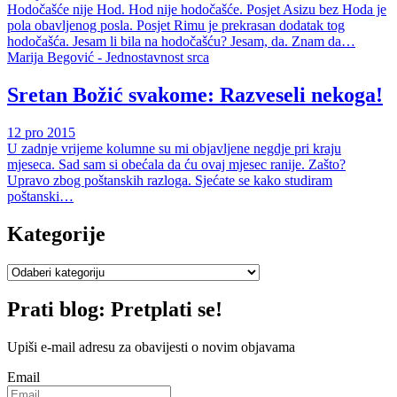
Hodočašće nije Hod. Hod nije hodočašće. Posjet Asizu bez Hoda je
pola obavljenog posla. Posjet Rimu je prekrasan dodatak tog
hodočašća. Jesam li bila na hodočašću? Jesam, da. Znam da…
Marija Begović - Jednostavnost srca
Sretan Božić svakome: Razveseli nekoga!
12 pro 2015
U zadnje vrijeme kolumne su mi objavljene negdje pri kraju
mjeseca. Sad sam si obećala da ću ovaj mjesec ranije. Zašto?
Upravo zbog poštanskih razloga. Sjećate se kako studiram
poštanski…
Kategorije
Kategorije
Prati blog: Pretplati se!
Upiši e-mail adresu za obavijesti o novim objavama
Email