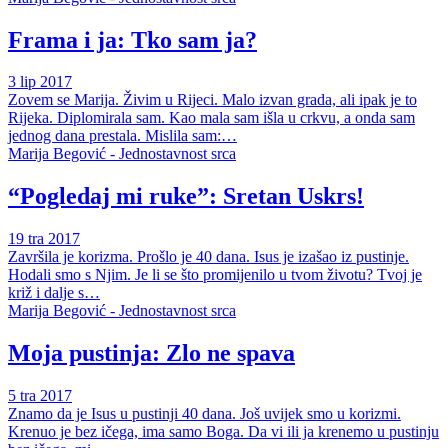
Frama i ja: Tko sam ja?
3 lip 2017
Zovem se Marija. Živim u Rijeci. Malo izvan grada, ali ipak je to
Rijeka. Diplomirala sam. Kao mala sam išla u crkvu, a onda sam
jednog dana prestala. Mislila sam:…
Marija Begović - Jednostavnost srca
“Pogledaj mi ruke”: Sretan Uskrs!
19 tra 2017
Završila je korizma. Prošlo je 40 dana. Isus je izašao iz pustinje.
Hodali smo s Njim. Je li se što promijenilo u tvom životu? Tvoj je
križ i dalje s…
Marija Begović - Jednostavnost srca
Moja pustinja: Zlo ne spava
5 tra 2017
Znamo da je Isus u pustinji 40 dana. Još uvijek smo u korizmi.
Krenuo je bez ičega, ima samo Boga. Da vi ili ja krenemo u pustinju