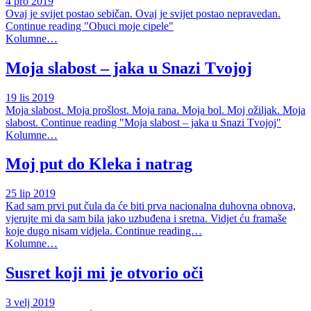
4 pro 2019
Ovaj je svijet postao sebičan. Ovaj je svijet postao nepravedan.
Continue reading "Obuci moje cipele"
Kolumne…
Moja slabost – jaka u Snazi Tvojoj
19 lis 2019
Moja slabost. Moja prošlost. Moja rana. Moja bol. Moj ožiljak. Moja
slabost. Continue reading "Moja slabost – jaka u Snazi Tvojoj"
Kolumne…
Moj put do Kleka i natrag
25 lip 2019
Kad sam prvi put čula da će biti prva nacionalna duhovna obnova,
vjerujte mi da sam bila jako uzbuđena i sretna. Vidjet ću framaše
koje dugo nisam vidjela. Continue reading…
Kolumne…
Susret koji mi je otvorio oči
3 velj 2019