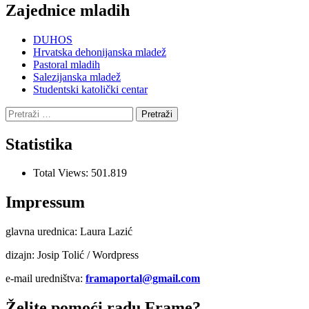
Zajednice mladih
DUHOS
Hrvatska dehonijanska mladež
Pastoral mladih
Salezijanska mladež
Studentski katolički centar
Pretraži:
Statistika
Total Views:
501.819
Impressum
glavna urednica: Laura Lazić
dizajn: Josip Tolić / Wordpress
e-mail uredništva:
framaportal@gmail.com
Želite pomoći radu Frame?