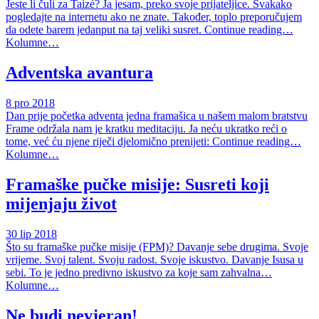
Jeste li čuli za Taizé? Ja jesam, preko svoje prijateljice. Svakako
pogledajte na internetu ako ne znate. Također, toplo preporučujem
da odete barem jedanput na taj veliki susret. Continue reading…
Kolumne…
Adventska avantura
8 pro 2018
Dan prije početka adventa jedna framašica u našem malom bratstvu
Frame održala nam je kratku meditaciju. Ja neću ukratko reći o
tome, već ću njene riječi djelomično prenijeti: Continue reading…
Kolumne…
Framaške pučke misije: Susreti koji
mijenjaju život
30 lip 2018
Što su framaške pučke misije (FPM)? Davanje sebe drugima. Svoje
vrijeme. Svoj talent. Svoju radost. Svoje iskustvo. Davanje Isusa u
sebi. To je jedno predivno iskustvo za koje sam zahvalna…
Kolumne…
Ne budi nevjeran!