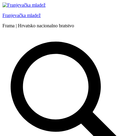
Skip
to
Franjevačka mladež
content
Frama | Hrvatsko nacionalno bratstvo