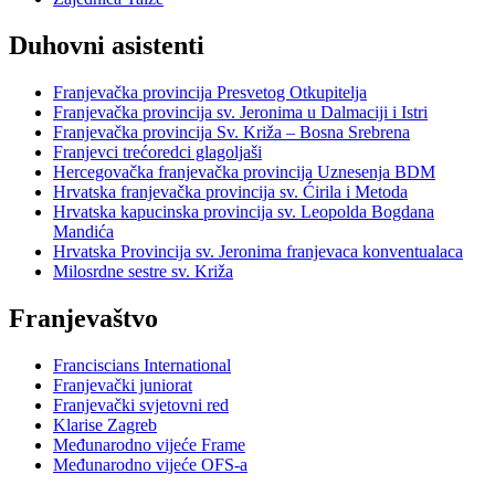
Duhovni asistenti
Franjevačka provincija Presvetog Otkupitelja
Franjevačka provincija sv. Jeronima u Dalmaciji i Istri
Franjevačka provincija Sv. Križa – Bosna Srebrena
Franjevci trećoredci glagoljaši
Hercegovačka franjevačka provincija Uznesenja BDM
Hrvatska franjevačka provincija sv. Ćirila i Metoda
Hrvatska kapucinska provincija sv. Leopolda Bogdana
Mandića
Hrvatska Provincija sv. Jeronima franjevaca konventualaca
Milosrdne sestre sv. Križa
Franjevaštvo
Franciscians International
Franjevački juniorat
Franjevački svjetovni red
Klarise Zagreb
Međunarodno vijeće Frame
Međunarodno vijeće OFS-a