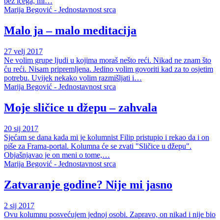
bez ičega, mi…
Marija Begović - Jednostavnost srca
Malo ja – malo meditacija
27 velj 2017
Ne volim grupe ljudi u kojima moraš nešto reći. Nikad ne znam što
ću reći. Nisam pripremljena. Jedino volim govoriti kad za to osjetim
potrebu. Uvijek nekako volim razmišljati i…
Marija Begović - Jednostavnost srca
Moje sličice u džepu – zahvala
20 sij 2017
Sjećam se dana kada mi je kolumnist Filip pristupio i rekao da i on
piše za Frama-portal. Kolumna će se zvati "Sličice u džepu".
Objašnjavao je on meni o tome,…
Marija Begović - Jednostavnost srca
Zatvaranje godine? Nije mi jasno
2 sij 2017
Ovu kolumnu posvećujem jednoj osobi. Zapravo, on nikad i nije bio