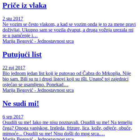
Priče iz vlaka
2 stu 2017
Ne vozim se često vlakom, a kad se vozim onda je to za mene pravi
doživljaj. Ukupno sam se vozila dvaput, a druga vožnja urezala mi
se u pamćenje i…
Marija Begović - Jednostavnost srca
Putujući list
22 ruj 2017
Bio jednom jedan list koji je putovao od Čabra do Mrkoplja. Nije
bio sam. Bili su tu i drugi listovi koji su išli. Unatoč toj zajednici
osjećao se usamljeno. Ponekad…
Marija Begović - Jednostavnost srca
Ne sudi mi!
6 srp 2017
Osudili su me! Iako me nisu poznavali. Osudili su me! Na temelju
čega? Onoga vanjskog. Izgleda, frizure, lica, kože, odjeće, obuće,
mirnoće... Osudili su me! Nisu došli do mog srca.…
Marija Begović - Jednostavnost srca