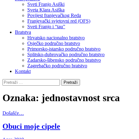
Sveti Franjo Asiški
Sveta Klara Asiška
Povijest franjevačkog Reda
Franjevački svjetovni red (OFS)
Sveti Franjo i “tau”
Bratstva
Hrvatsko nacionalno bratstvo
Osječko područno bratstvo
Primorsko-istarsko područno bratstvo
Splitsko-dubrovačko područno bratstvo
Zadarsko-šibensko područno bratstvo
Zagrebačko područno bratstvo
Kontakt
Pretraži:
Oznaka:
jednostavnost srca
Došašće…
Obuci moje cipele