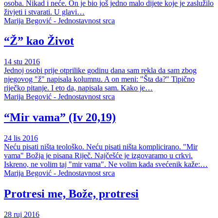
osoba. Nikad i neće. On je bio još jedno malo dijete koje je zaslužilo
živjeti i stvarati. U glavi…
Marija Begović - Jednostavnost srca
“Ž” kao Život
14 stu 2016
Jednoj osobi prije otprilike godinu dana sam rekla da sam zbog
njegovog "ž" napisala kolumnu. A on meni: "Šta da?" Tipično
riječko pitanje. I eto da, napisala sam. Kako je…
Marija Begović - Jednostavnost srca
“Mir vama” (Iv 20,19)
24 lis 2016
Neću pisati ništa teološko. Neću pisati ništa komplicirano. "Mir
vama" Božja je pisana Riječ. Najčešće je izgovaramo u crkvi.
Iskreno, ne volim taj "mir vama". Ne volim kada svećenik kaže:…
Marija Begović - Jednostavnost srca
Protresi me, Bože, protresi
28 ruj 2016