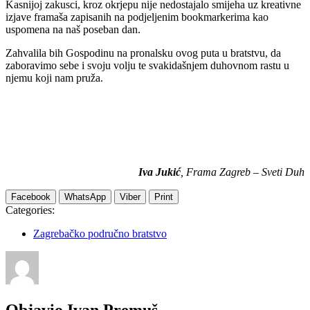
Kasnijoj zakusci, kroz okrjepu nije nedostajalo smijeha uz kreativne
izjave framaša zapisanih na podjeljenim bookmarkerima kao
uspomena na naš poseban dan.
Zahvalila bih Gospodinu na pronalsku ovog puta u bratstvu, da
zaboravimo sebe i svoju volju te svakidašnjem duhovnom rastu u
njemu koji nam pruža.
Iva Jukić
, Frama Zagreb – Sveti Duh
Facebook
WhatsApp
Viber
Print
Categories:
Zagrebačko područno bratstvo
Objavio
Ivan Premuš