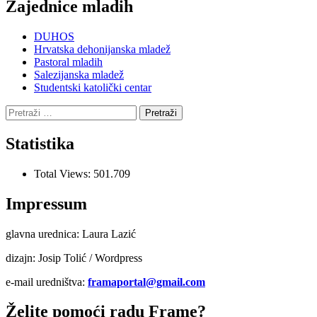
Zajednice mladih
DUHOS
Hrvatska dehonijanska mladež
Pastoral mladih
Salezijanska mladež
Studentski katolički centar
Pretraži:
Statistika
Total Views:
501.709
Impressum
glavna urednica: Laura Lazić
dizajn: Josip Tolić / Wordpress
e-mail uredništva:
framaportal@gmail.com
Želite pomoći radu Frame?