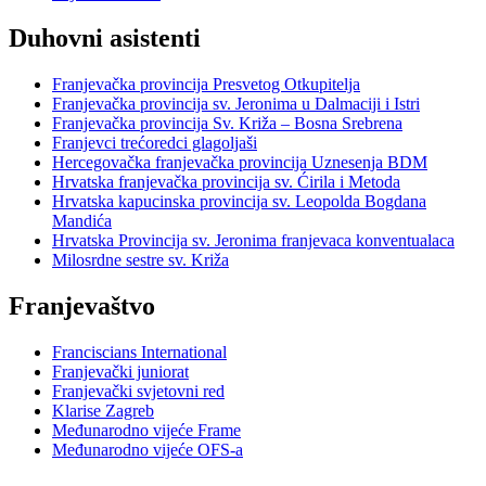
Duhovni asistenti
Franjevačka provincija Presvetog Otkupitelja
Franjevačka provincija sv. Jeronima u Dalmaciji i Istri
Franjevačka provincija Sv. Križa – Bosna Srebrena
Franjevci trećoredci glagoljaši
Hercegovačka franjevačka provincija Uznesenja BDM
Hrvatska franjevačka provincija sv. Ćirila i Metoda
Hrvatska kapucinska provincija sv. Leopolda Bogdana
Mandića
Hrvatska Provincija sv. Jeronima franjevaca konventualaca
Milosrdne sestre sv. Križa
Franjevaštvo
Franciscians International
Franjevački juniorat
Franjevački svjetovni red
Klarise Zagreb
Međunarodno vijeće Frame
Međunarodno vijeće OFS-a