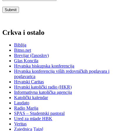
Crkva i ostalo
Biblija
Bitno.net
Brevijar (časoslov)
Glas Koncila
Hrvatska biskupska konferencija
Hrvatska konferencija viših redovničkih poglavara i
poglavarica
Hrvatski Caritas
Hrvatski katolički radio (HKR)
Informativna katolička agencija
Katolički kalendar
Laudato
Radio Marija
SPAS – Studentski pastoral
Ured za mlade HBK
Veritas
Zajednica Taizé