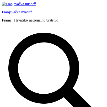
Skip
to
Franjevačka mladež
content
Frama | Hrvatsko nacionalno bratstvo