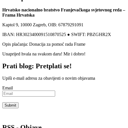
Hrvatsko nacionalno bratstvo Franjevačkoga svjetovnog reda –
Frama Hrvatska
Kaptol 9, 10000 Zagreb, OIB: 67879291091
IBAN: HR3023400091510870525 ● SWIFT: PBZGHR2X
Opis plaćanja: Donacija za pomoć rada Frame
Unaprijed hvala na svakom daru! Mir i dobro!
Prati blog: Pretplati se!
Upiši e-mail adresu za obavijesti o novim objavama
Email
RSS - Objave