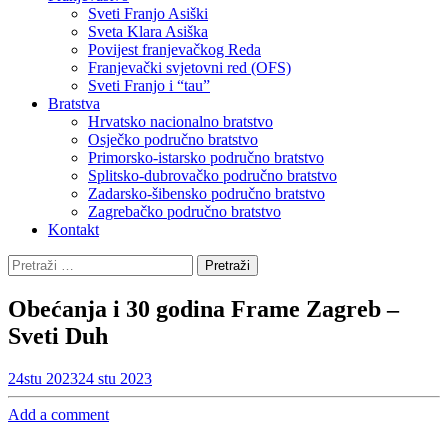
Sveti Franjo Asiški
Sveta Klara Asiška
Povijest franjevačkog Reda
Franjevački svjetovni red (OFS)
Sveti Franjo i “tau”
Bratstva
Hrvatsko nacionalno bratstvo
Osječko područno bratstvo
Primorsko-istarsko područno bratstvo
Splitsko-dubrovačko područno bratstvo
Zadarsko-šibensko područno bratstvo
Zagrebačko područno bratstvo
Kontakt
Pretraži:
Obećanja i 30 godina Frame Zagreb –
Sveti Duh
24
stu 2023
24 stu 2023
Add a comment