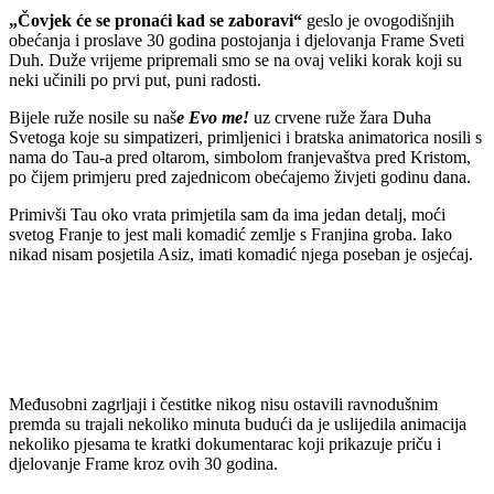
„Čovjek će se pronaći kad se zaboravi“
geslo je ovogodišnjih
obećanja i proslave 30 godina postojanja i djelovanja Frame Sveti
Duh. Duže vrijeme pripremali smo se na ovaj veliki korak koji su
neki učinili po prvi put, puni radosti.
Bijele ruže nosile su naš
e Evo me!
uz crvene ruže žara Duha
Svetoga koje su simpatizeri, primljenici i bratska animatorica nosili s
nama do Tau-a pred oltarom, simbolom franjevaštva pred Kristom,
po čijem primjeru pred zajednicom obećajemo živjeti godinu dana.
Primivši Tau oko vrata primjetila sam da ima jedan detalj, moći
svetog Franje to jest mali komadić zemlje s Franjina groba. Iako
nikad nisam posjetila Asiz, imati komadić njega poseban je osjećaj.
Međusobni zagrljaji i čestitke nikog nisu ostavili ravnodušnim
premda su trajali nekoliko minuta budući da je uslijedila animacija
nekoliko pjesama te kratki dokumentarac koji prikazuje priču i
djelovanje Frame kroz ovih 30 godina.