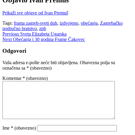
Prikaži sve objave od Ivan Premuš
Tags:
frama zagreb-sveti duh
,
izdvojeno
,
obećanja
,
Zagrebačko
područno bratstvo
,
zpb
Navigacija
Previous
Sveta Elizabeta Ugarska
Next
Obećanja i 30 godina Frame Čakovec
objava
Odgovori
Vaša adresa e-pošte neće biti objavljena.
Obavezna polja su
označena sa
* (obavezno)
Komentar
* (obavezno)
Ime
* (obavezno)