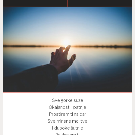
Sve gorke suze
Okajanosti i patnje
Prostirem ti na dar
Sve mirisne molitve
I duboke šutnje
Poklanjam ti