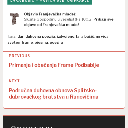
LARA BUŠIĆ – MRVICA SVETOG FRANJE
Objavio
Franjevačka mladež
Služite Gospodinu u veselju! (Ps 100,2)
Prikaži sve
objave od Franjevačka mladež
Tags:
dar
,
duhovna poezija
,
izdvojeno
,
lara bušić
,
mrvica
svetog franje
,
pjesma
,
poezija
N
PREVIOUS
a
Primanja i obećanja Frame Podbablje
v
NEXT
i
Područna duhovna obnova Splitsko-
g
dubrovačkog bratstva u Runovićima
a
c
i