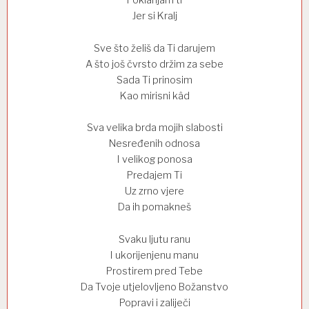
Jer si Kralj
Sve što želiš da Ti darujem
A što još čvrsto držim za sebe
Sada Ti prinosim
Kao mirisni kâd
Sva velika brda mojih slabosti
Nesređenih odnosa
I velikog ponosa
Predajem Ti
Uz zrno vjere
Da ih pomakneš
Svaku ljutu ranu
I ukorijenjenu manu
Prostirem pred Tebe
Da Tvoje utjelovljeno Božanstvo
Popravi i zaliječi