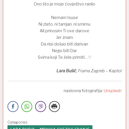
Ono što je moje čovještvo ranilo
Nemam Isuse
Ni zlato, ni tamjan, ni smirnu
Ali prinosim Ti ove darove
Jer znam
Da nisi došao biti darivan
Nego biti Dar
Svima koji Te žele primiti…♡
Lara Bušić
, Frama Zagreb – Kaptol
naslovna fotografija:
Unsplash
Categories: