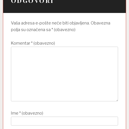
Odgovori
j
a
o
Vaša adresa e-pošte neće biti objavljena.
Obavezna
b
polja su označena sa
* (obavezno)
j
Komentar
* (obavezno)
a
v
a
Ime
* (obavezno)