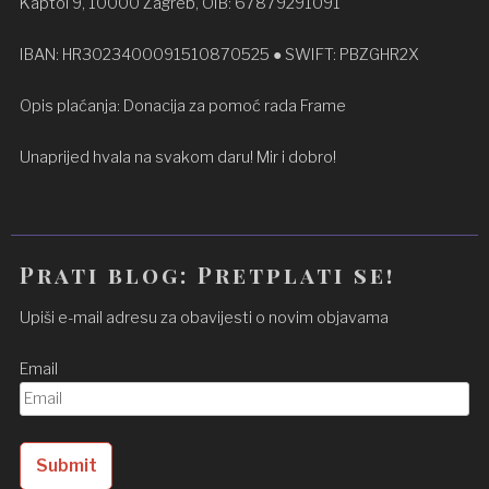
Kaptol 9, 10000 Zagreb, OIB: 67879291091
IBAN: HR3023400091510870525 ● SWIFT: PBZGHR2X
Opis plaćanja: Donacija za pomoć rada Frame
Unaprijed hvala na svakom daru! Mir i dobro!
Prati blog: Pretplati se!
Upiši e-mail adresu za obavijesti o novim objavama
Email