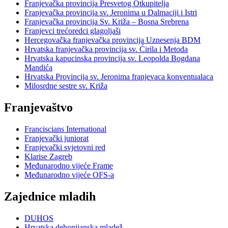
Franjevačka provincija Presvetog Otkupitelja
Franjevačka provincija sv. Jeronima u Dalmaciji i Istri
Franjevačka provincija Sv. Križa – Bosna Srebrena
Franjevci trećoredci glagoljaši
Hercegovačka franjevačka provincija Uznesenja BDM
Hrvatska franjevačka provincija sv. Ćirila i Metoda
Hrvatska kapucinska provincija sv. Leopolda Bogdana
Mandića
Hrvatska Provincija sv. Jeronima franjevaca konventualaca
Milosrdne sestre sv. Križa
Franjevaštvo
Franciscians International
Franjevački juniorat
Franjevački svjetovni red
Klarise Zagreb
Međunarodno vijeće Frame
Međunarodno vijeće OFS-a
Zajednice mladih
DUHOS
Hrvatska dehonijanska mladež