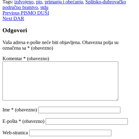
Tags:
izdvojeno
,
pio
,
primanja i obećanja
,
Splitsko-dubrovačko
područno bratstvo
,
stdu
Navigacija
Previous
PISMO DUŠI
Next
DAR
objava
Odgovori
Vaša adresa e-pošte neće biti objavljena.
Obavezna polja su
označena sa
* (obavezno)
Komentar
* (obavezno)
Ime
* (obavezno)
E-pošta
* (obavezno)
Web-stranica