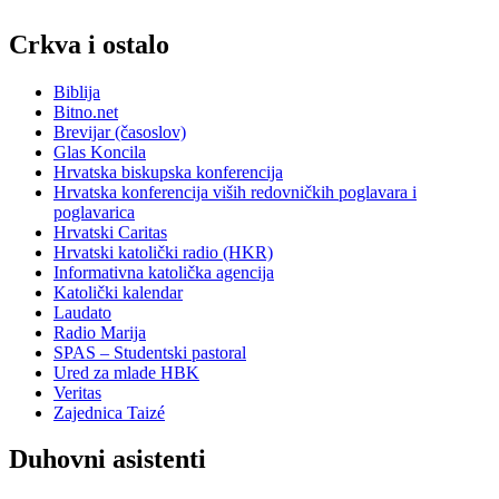
Crkva i ostalo
Biblija
Bitno.net
Brevijar (časoslov)
Glas Koncila
Hrvatska biskupska konferencija
Hrvatska konferencija viših redovničkih poglavara i
poglavarica
Hrvatski Caritas
Hrvatski katolički radio (HKR)
Informativna katolička agencija
Katolički kalendar
Laudato
Radio Marija
SPAS – Studentski pastoral
Ured za mlade HBK
Veritas
Zajednica Taizé
Duhovni asistenti