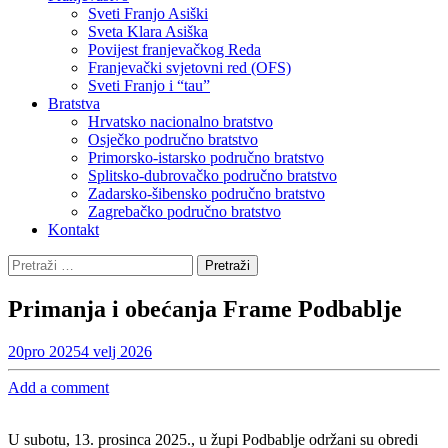
Sveti Franjo Asiški
Sveta Klara Asiška
Povijest franjevačkog Reda
Franjevački svjetovni red (OFS)
Sveti Franjo i “tau”
Bratstva
Hrvatsko nacionalno bratstvo
Osječko područno bratstvo
Primorsko-istarsko područno bratstvo
Splitsko-dubrovačko područno bratstvo
Zadarsko-šibensko područno bratstvo
Zagrebačko područno bratstvo
Kontakt
Pretraži:
Primanja i obećanja Frame Podbablje
20
pro 2025
4 velj 2026
Add a comment
U subotu, 13. prosinca 2025., u župi Podbablje održani su obredi