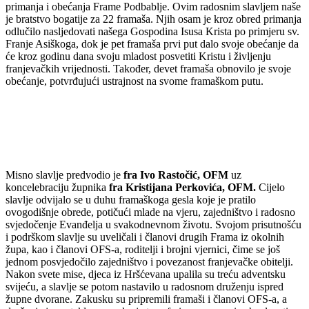
primanja i obećanja Frame Podbablje. Ovim radosnim slavljem naše
je bratstvo bogatije za 22 framaša. Njih osam je kroz obred primanja
odlučilo nasljedovati našega Gospodina Isusa Krista po primjeru sv.
Franje Asiškoga, dok je pet framaša prvi put dalo svoje obećanje da
će kroz godinu dana svoju mladost posvetiti Kristu i življenju
franjevačkih vrijednosti. Također, devet framaša obnovilo je svoje
obećanje, potvrđujući ustrajnost na svome framaškom putu.
Misno slavlje predvodio je
fra Ivo Rastočić, OFM
uz
koncelebraciju župnika
fra Kristijana Perkovića, OFM.
Cijelo
slavlje odvijalo se u duhu framaškoga gesla koje je pratilo
ovogodišnje obrede, potičući mlade na vjeru, zajedništvo i radosno
svjedočenje Evanđelja u svakodnevnom životu. Svojom prisutnošću
i podrškom slavlje su uveličali i članovi drugih Frama iz okolnih
župa, kao i članovi OFS-a, roditelji i brojni vjernici, čime se još
jednom posvjedočilo zajedništvo i povezanost franjevačke obitelji.
Nakon svete mise, djeca iz Hršćevana upalila su treću adventsku
svijeću, a slavlje se potom nastavilo u radosnom druženju ispred
župne dvorane. Zakusku su pripremili framaši i članovi OFS-a, a