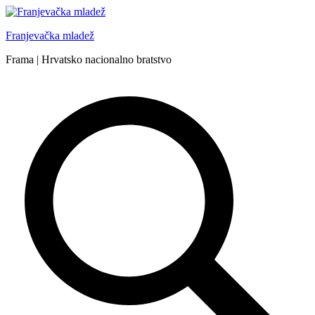
Skip
to
Franjevačka mladež
content
Frama | Hrvatsko nacionalno bratstvo