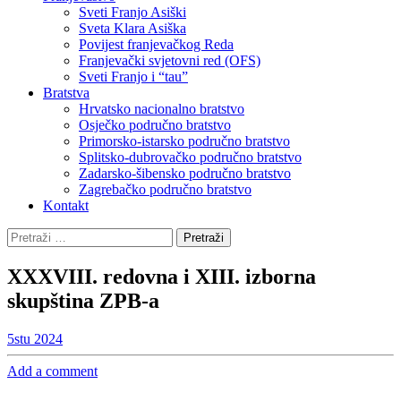
Sveti Franjo Asiški
Sveta Klara Asiška
Povijest franjevačkog Reda
Franjevački svjetovni red (OFS)
Sveti Franjo i “tau”
Bratstva
Hrvatsko nacionalno bratstvo
Osječko područno bratstvo
Primorsko-istarsko područno bratstvo
Splitsko-dubrovačko područno bratstvo
Zadarsko-šibensko područno bratstvo
Zagrebačko područno bratstvo
Kontakt
Pretraži:
XXXVIII. redovna i XIII. izborna
skupština ZPB-a
5
stu 2024
Add a comment