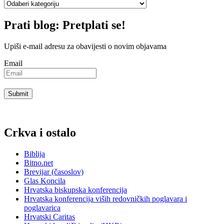
Kategorije
Prati blog: Pretplati se!
Upiši e-mail adresu za obavijesti o novim objavama
Email
Crkva i ostalo
Biblija
Bitno.net
Brevijar (časoslov)
Glas Koncila
Hrvatska biskupska konferencija
Hrvatska konferencija viših redovničkih poglavara i
poglavarica
Hrvatski Caritas