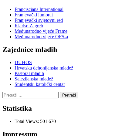
Franciscians International
Franjevački juniorat
Franjevački svjetovni red
Klarise Zagreb
Međunarodno vijeće Frame
Međunarodno vijeće OFS-a
Zajednice mladih
DUHOS
Hrvatska dehonijanska mladež
Pastoral mladih
Salezijanska mladež
Studentski katolički centar
Pretraži:
Statistika
Total Views:
501.670
Impressum