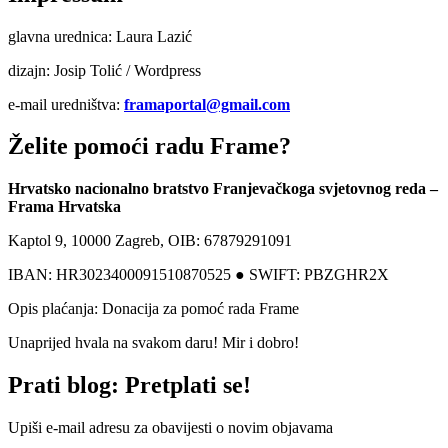
glavna urednica: Laura Lazić
dizajn: Josip Tolić / Wordpress
e-mail uredništva:
framaportal@gmail.com
Želite pomoći radu Frame?
Hrvatsko nacionalno bratstvo Franjevačkoga svjetovnog reda –
Frama Hrvatska
Kaptol 9, 10000 Zagreb, OIB: 67879291091
IBAN: HR3023400091510870525 ● SWIFT: PBZGHR2X
Opis plaćanja: Donacija za pomoć rada Frame
Unaprijed hvala na svakom daru! Mir i dobro!
Prati blog: Pretplati se!
Upiši e-mail adresu za obavijesti o novim objavama