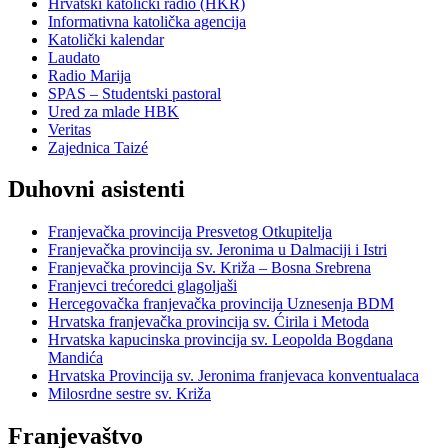
Hrvatski katolički radio (HKR)
Informativna katolička agencija
Katolički kalendar
Laudato
Radio Marija
SPAS – Studentski pastoral
Ured za mlade HBK
Veritas
Zajednica Taizé
Duhovni asistenti
Franjevačka provincija Presvetog Otkupitelja
Franjevačka provincija sv. Jeronima u Dalmaciji i Istri
Franjevačka provincija Sv. Križa – Bosna Srebrena
Franjevci trećoredci glagoljaši
Hercegovačka franjevačka provincija Uznesenja BDM
Hrvatska franjevačka provincija sv. Ćirila i Metoda
Hrvatska kapucinska provincija sv. Leopolda Bogdana
Mandića
Hrvatska Provincija sv. Jeronima franjevaca konventualaca
Milosrdne sestre sv. Križa
Franjevaštvo