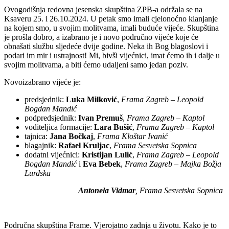
Ovogodišnja redovna jesenska skupština ZPB-a održala se na
Ksaveru 25. i 26.10.2024. U petak smo imali cjelonoćno klanjanje
na kojem smo, u svojim molitvama, imali buduće vijeće. Skupština
je prošla dobro, a izabrano je i novo područno vijeće koje će
obnašati službu sljedeće dvije godine. Neka ih Bog blagoslovi i
podari im mir i ustrajnost! Mi, bivši vijećnici, imat ćemo ih i dalje u
svojim molitvama, a biti ćemo udaljeni samo jedan poziv.
Novoizabrano vijeće je:
predsjednik:
Luka Milković
,
Frama Zagreb – Leopold
Bogdan Mandić
podpredsjednik:
Ivan Premuš
,
Frama Zagreb – Kaptol
voditeljica formacije:
Lara Bušić
,
Frama Zagreb – Kaptol
tajnica:
Jana Bočkaj
,
Frama Kloštar Ivanić
blagajnik:
Rafael Kruljac
,
Frama Sesvetska Sopnica
dodatni vijećnici:
Kristijan Lulić
,
Frama Zagreb – Leopold
Bogdan Mandić
i
Eva Bebek
,
Frama Zagreb – Majka Božja
Lurdska
Antonela Vidmar
, Frama Sesvetska Sopnica
Područna skupština Frame. Vjerojatno zadnja u životu. Kako je to