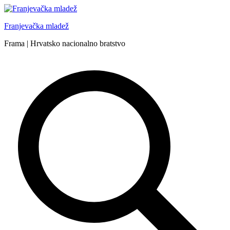
Skip
to
Franjevačka mladež
content
Frama | Hrvatsko nacionalno bratstvo