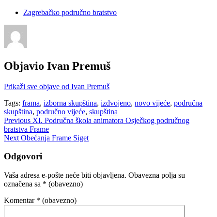
Zagrebačko područno bratstvo
Objavio
Ivan Premuš
Prikaži sve objave od Ivan Premuš
Tags:
frama
,
izborna skupština
,
izdvojeno
,
novo vijeće
,
područna
skupština
,
područno vijeće
,
skupština
Navigacija
Previous
XI. Područna škola animatora Osječkog područnog
bratstva Frame
objava
Next
Obećanja Frame Siget
Odgovori
Vaša adresa e-pošte neće biti objavljena.
Obavezna polja su
označena sa
* (obavezno)
Komentar
* (obavezno)