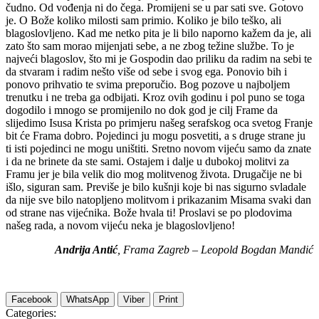
čudno. Od vođenja ni do čega. Promijeni se u par sati sve. Gotovo
je. O Bože koliko milosti sam primio. Koliko je bilo teško, ali
blagoslovljeno. Kad me netko pita je li bilo naporno kažem da je, ali
zato što sam morao mijenjati sebe, a ne zbog težine službe. To je
najveći blagoslov, što mi je Gospodin dao priliku da radim na sebi te
da stvaram i radim nešto više od sebe i svog ega. Ponovio bih i
ponovo prihvatio te svima preporučio. Bog pozove u najboljem
trenutku i ne treba ga odbijati. Kroz ovih godinu i pol puno se toga
dogodilo i mnogo se promijenilo no dok god je cilj Frame da
slijedimo Isusa Krista po primjeru našeg serafskog oca svetog Franje
bit će Frama dobro. Pojedinci ju mogu posvetiti, a s druge strane ju
ti isti pojedinci ne mogu uništiti. Sretno novom vijeću samo da znate
i da ne brinete da ste sami. Ostajem i dalje u dubokoj molitvi za
Framu jer je bila velik dio mog molitvenog života. Drugačije ne bi
išlo, siguran sam. Previše je bilo kušnji koje bi nas sigurno svladale
da nije sve bilo natopljeno molitvom i prikazanim Misama svaki dan
od strane nas vijećnika. Bože hvala ti! Proslavi se po plodovima
našeg rada, a novom vijeću neka je blagoslovljeno!
Andrija Antić
, Frama Zagreb – Leopold Bogdan Mandić
Facebook
WhatsApp
Viber
Print
Categories: