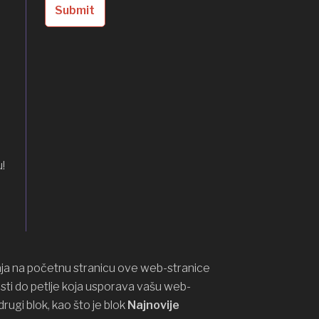
!
ja na početnu stranicu ove web-stranice
esti do petlje koja usporava vašu web-
drugi blok, kao što je blok
Najnovije