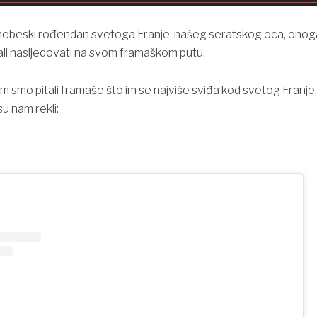
nebeski rođendan svetoga Franje, našeg serafskog oca, onog
li nasljedovati na svom framaškom putu.
m smo pitali framaše što im se najviše sviđa kod svetog Franje,
u nam rekli: