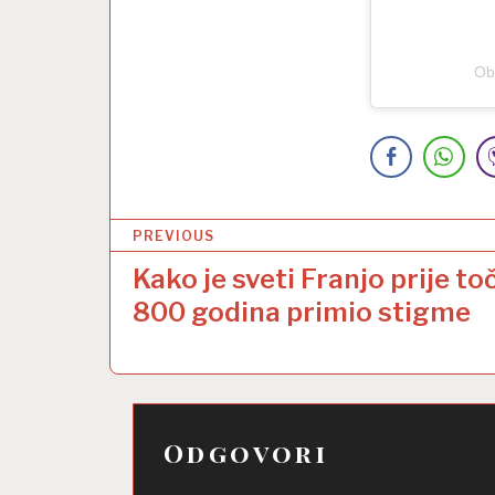
Ob
N
PREVIOUS
a
Kako je sveti Franjo prije to
v
800 godina primio stigme
i
g
a
Odgovori
c
i