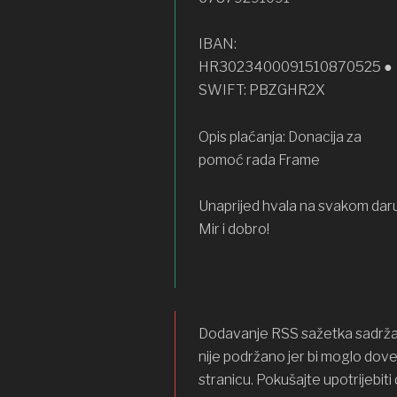
IBAN:
HR3023400091510870525 ●
SWIFT: PBZGHR2X
Opis plaćanja: Donacija za
pomoć rada Frame
Unaprijed hvala na svakom daru
Mir i dobro!
Dodavanje RSS sažetka sadrža
nije podržano jer bi moglo dov
stranicu. Pokušajte upotrijebiti 