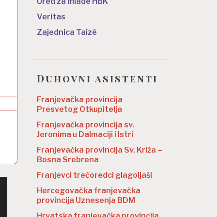
Ured za mlade HBK
Veritas
Zajednica Taizé
Duhovni asistenti
Franjevačka provincija
Presvetog Otkupitelja
Franjevačka provincija sv.
Jeronima u Dalmaciji i Istri
Franjevačka provincija Sv. Križa –
Bosna Srebrena
Franjevci trećoredci glagoljaši
Hercegovačka franjevačka
provincija Uznesenja BDM
Hrvatska franjevačka provincija