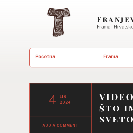
Skip
to
Franje
content
Frama | Hrvatsko
Pretraži:
Frama
Početna
VIDEO
4
LIS
2024
što i
sveto
ADD A COMMENT