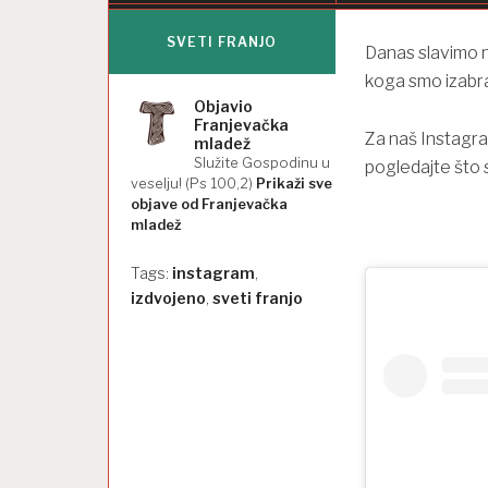
SVETI FRANJO
Danas slavimo 
koga smo izabra
Objavio
Franjevačka
Za naš Instagra
mladež
Služite Gospodinu u
pogledajte što s
veselju! (Ps 100,2)
Prikaži sve
objave od Franjevačka
mladež
Tags:
instagram
,
izdvojeno
,
sveti franjo