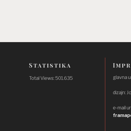
Statistika
Imp
glavna u
Total Views:
501.635
dizajn: J
e-mail u
framap