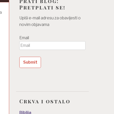
Prati blog:
Pretplati se!
a
Upiši e-mail adresu za obavijesti o
novim objavama
Email
Crkva i ostalo
Biblija