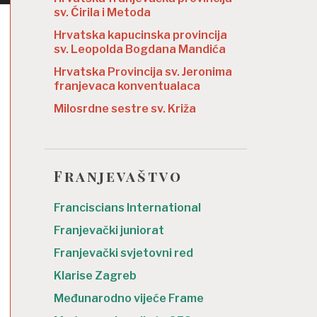
sv. Ćirila i Metoda
Hrvatska kapucinska provincija
sv. Leopolda Bogdana Mandića
Hrvatska Provincija sv. Jeronima
franjevaca konventualaca
Milosrdne sestre sv. Križa
Franjevaštvo
Franciscians International
Franjevački juniorat
Franjevački svjetovni red
Klarise Zagreb
Međunarodno vijeće Frame