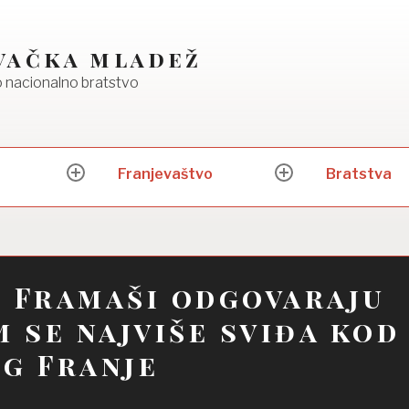
vačka mladež
 nacionalno bratstvo
Franjevaštvo
Bratstva
expand
expand
child
child
menu
menu
 Framaši odgovaraju
m se najviše sviđa kod
g Franje