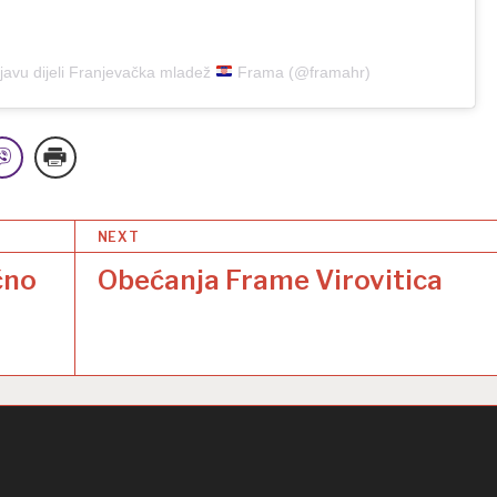
javu dijeli Franjevačka mladež
Frama (@framahr)
NEXT
čno
Obećanja Frame Virovitica