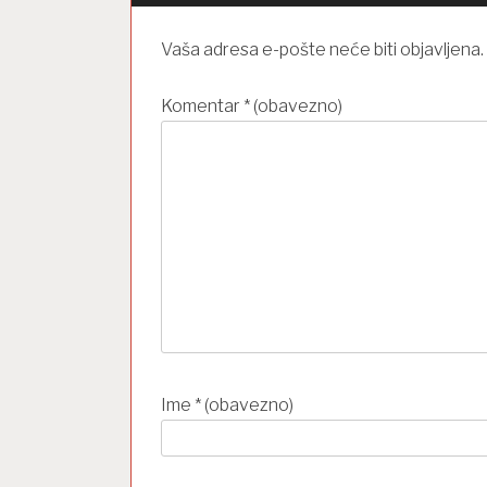
j
Vaša adresa e-pošte neće biti objavljena.
a
o
Komentar
* (obavezno)
b
j
a
v
a
Ime
* (obavezno)