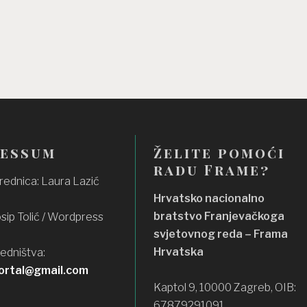
ressum
Želite pomoći
radu Frame?
rednica: Laura Lazić
Hrvatsko nacionalno
bratstvo Franjevačkoga
osip Tolić / Wordpress
svjetovnog reda – Frama
Hrvatska
redništva:
ortal@gmail.com
Kaptol 9, 10000 Zagreb, OIB:
67879291091