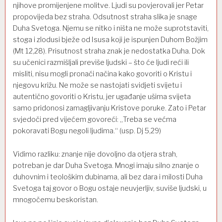
njihove promijenjene molitve. Ljudi su povjerovali jer Petar
propovijeda bez straha. Odsutnost straha slika je snage
Duha Svetoga. Njemu se nitko i ništa ne može suprotstaviti,
stoga i zlodusi bježe od Isusa koji je ispunjen Duhom Božjim
(Mt 12,28). Prisutnost straha znak je nedostatka Duha. Dok
su učenici razmišljali previše ljudski – što će ljudi reći ili
misliti, nisu mogli pronaći načina kako govoriti o Kristu i
njegovu križu. Ne može se nastojati svidjeti svijetu i
autentično govoriti o Kristu, jer ugađanje ušima svijeta
samo pridonosi zamagljivanju Kristove poruke. Zato i Petar
svjedoči pred vijećem govoreći: „Treba se većma
pokoravati Bogu negoli ljudima.“ (usp. Dj 5,29)
Vidimo razliku: znanje nije dovoljno da otjera strah,
potreban je dar Duha Svetoga. Mnogi imaju silno znanje o
duhovnim i teološkim dubinama, ali bez dara i milosti Duha
Svetoga taj govor o Bogu ostaje neuvjerljiv, suviše ljudski, u
mnogočemu beskoristan.