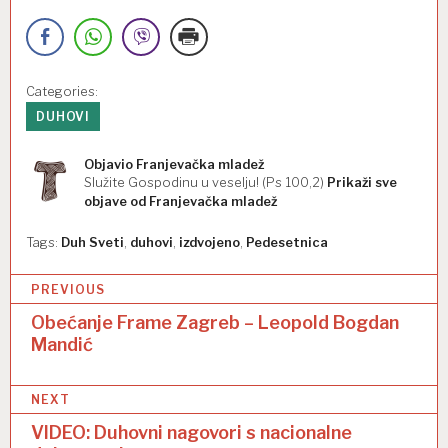
Categories:
DUHOVI
Objavio
Franjevačka mladež
Služite Gospodinu u veselju! (Ps 100,2)
Prikaži sve
objave od Franjevačka mladež
Tags:
Duh Sveti
,
duhovi
,
izdvojeno
,
Pedesetnica
N
PREVIOUS
a
Obećanje Frame Zagreb – Leopold Bogdan
Mandić
v
i
NEXT
g
VIDEO: Duhovni nagovori s nacionalne