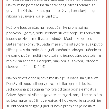
Uskrslim ne pomaže im da nadvladaju strah i odvaže se
govoriti o Kristu. Iako su ga susreli živog i proslavljenog,
nikoga nisu uvjerili da je Krist živ.
Pošto je Isus uzašao na nebo, učenike pronalazimo
ponovno u gornjoj sobi. Jednom su već propustili prihvatiti
Isusov poziv na molitvu, u podnožju Maslinske gore, u
Getsemanskom vrtu. Sada im je s vrha iste gore Isus uputio
sličan poziv da mole, čekajući obećanje odozgo. I učenici su
ne samo počeli moliti, nego „bijahu jednodušno postojani u
molitvi sa ženama, i Marijom, majkom Isusovom, i braćom
njegovom.“ (usp. Dj 1,14)
Nakon devet dana njihova molitva je uslišana, na njih silazi
Duh Sveti poput silnog vjetra, u obliku ognjenih jezika.
Jednodušna, postojana molitva od tada postaje molitva
Crkve. Apostoli više ne govore istim jezikom, ali ne zato što
su bez muke naučili nove jezike. Njihov govor je drugačiji jer
su oni postali drugačiji ljudi. Njihova promjena je došla iz