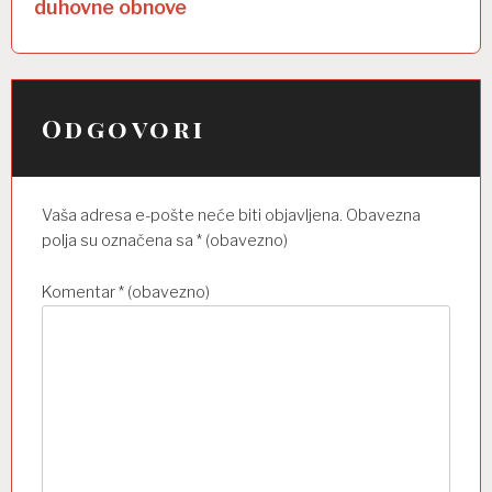
a
duhovne obnove
c
i
j
Odgovori
a
o
Vaša adresa e-pošte neće biti objavljena.
Obavezna
b
polja su označena sa
* (obavezno)
j
a
Komentar
* (obavezno)
v
a