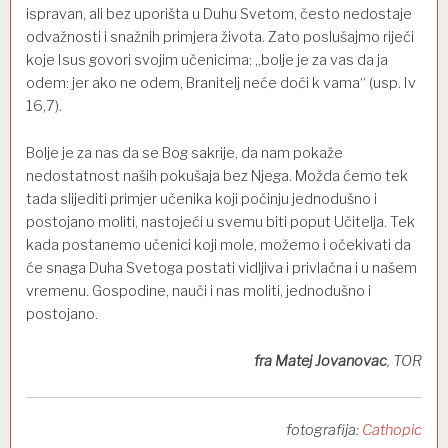
ispravan, ali bez uporišta u Duhu Svetom, često nedostaje
odvažnosti i snažnih primjera života. Zato poslušajmo riječi
koje Isus govori svojim učenicima: „bolje je za vas da ja
odem: jer ako ne odem, Branitelj neće doći k vama“ (usp. Iv
16,7).
Bolje je za nas da se Bog sakrije, da nam pokaže
nedostatnost naših pokušaja bez Njega. Možda ćemo tek
tada slijediti primjer učenika koji počinju jednodušno i
postojano moliti, nastojeći u svemu biti poput Učitelja. Tek
kada postanemo učenici koji mole, možemo i očekivati da
će snaga Duha Svetoga postati vidljiva i privlačna i u našem
vremenu. Gospodine, nauči i nas moliti, jednodušno i
postojano.
fra Matej Jovanovac
, TOR
fotografija:
Cathopic