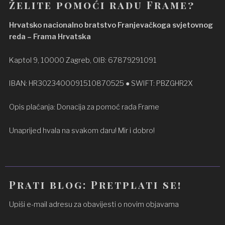
Želite pomoći radu Frame?
Hrvatsko nacionalno bratstvo Franjevačkoga svjetovnog
reda – Frama Hrvatska
Kaptol 9, 10000 Zagreb, OIB: 67879291091
IBAN: HR3023400091510870525 ● SWIFT: PBZGHR2X
Opis plaćanja: Donacija za pomoć rada Frame
Unaprijed hvala na svakom daru! Mir i dobro!
Prati blog: Pretplati se!
Upiši e-mail adresu za obavijesti o novim objavama