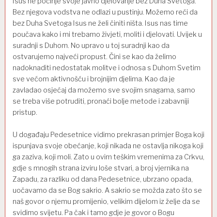
Isus ne počinje svoje javno djelovanje bez Duha Svetoga.
Bez njegova vodstva ne odlazi u pustinju. Možemo reći da
bez Duha Svetoga Isus ne želi činiti ništa. Isus nas time
poučava kako i mi trebamo živjeti, moliti i djelovati. Uvijek u
suradnji s Duhom. No upravo u toj suradnji kao da
ostvarujemo najveći propust. Čini se kao da želimo
nadoknaditi nedostatak molitve i odnosa s Duhom Svetim
sve većom aktivnošću i brojnijim djelima. Kao da je
zavladao osjećaj da možemo sve svojim snagama, samo
se treba više potruditi, pronaći bolje metode i zabavniji
pristup.
U događaju Pedesetnice vidimo prekrasan primjer Boga koji
ispunjava svoje obećanje, koji nikada ne ostavlja nikoga koji
ga zaziva, koji moli. Zato u ovim teškim vremenima za Crkvu,
gdje s mnogih strana izviru loše stvari, a broj vjernika na
Zapadu, za razliku od dana Pedesetnice, ubrzano opada,
uočavamo da se Bog sakrio. A sakrio se možda zato što se
naš govor o njemu promijenio, velikim dijelom iz želje da se
svidimo svijetu. Pa čak i tamo gdje je govor o Bogu