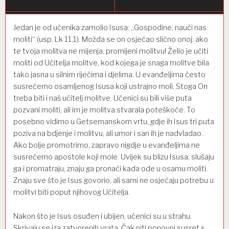
Jedan je od učenika zamolio Isusa: „Gospodine, nauči nas
moliti“ (usp. Lk 11,1). Možda se on osjećao slično onoj: ako
te tvoja molitva ne mijenja, promijeni molitvu! Želio je učiti
moliti od Učitelja molitve, kod kojega je snaga molitve bila
tako jasna u silnim riječima i djelima. U evanđeljima često
susrećemo osamljenog Isusa koji ustrajno moli. Stoga On
treba biti i naš učitelj molitve. Učenici su bili više puta
pozvani moliti, ali im je molitva stvarala poteškoće. To
posebno vidimo u Getsemanskom vrtu, gdje ih Isus tri puta
poziva na bdjenje i molitvu, ali umor i san ih je nadvladao.
Ako bolje promotrimo, zapravo nigdje u evanđeljima ne
susrećemo apostole koji mole. Uvijek su blizu Isusa, slušaju
ga i promatraju, znaju ga pronaći kada ode u osamu moliti.
Znaju sve što je Isus govorio, ali sami ne osjećaju potrebu u
molitvi biti poput njihovog Učitelja.
Nakon što je Isus osuđen i ubijen, učenici su u strahu.
Skrivaju se iza zatvorenih vrata. Čak niti ponovni susret s