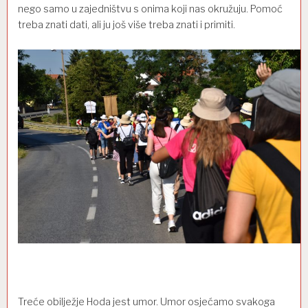
nego samo u zajedništvu s onima koji nas okružuju. Pomoć
treba znati dati, ali ju još više treba znati i primiti.
Treće obilježje Hoda jest umor.
Umor osjećamo svakoga