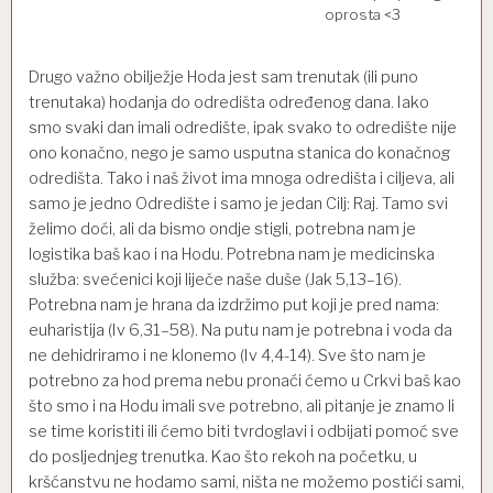
oprosta <3
Drugo važno obilježje Hoda jest sam trenutak (ili puno
trenutaka)
hodanja
do odredišta
određenog
dana. Iako
smo svaki
dan imali
odredište
,
ipak svako to odredište
nije
ono konačno,
nego
je s
amo usputna stanica do konačnog
o
dredišta. Tako i naš život ima mnoga odredišta i
ciljev
a
, ali
samo je jedno Odredište i samo je jedan
Cilj:
R
aj.
Tamo svi
želimo
doći, ali
da bismo
ondje stigli,
potrebna nam je
logistika baš kao
i na Hodu
. Potrebna nam je medicinska
služba:
svećenici koji liječe naše duše (Jak 5,13
–
16).
Potrebna nam je hrana
da izdržimo put koji je
pred
nama:
euharistija (Iv 6
,
31
–
58).
Na putu nam je potrebna i
voda
da
ne dehidriramo i ne klonemo
(Iv 4,4-14). Sve što nam je
potrebno za hod prema nebu pronaći ćemo u Crkvi baš kao
što smo i na Hodu imali sve potrebno, ali pitanje je znamo li
se time koristiti ili ćemo biti tvrdoglavi i odbijati pomoć sve
do posljednjeg trenutka. Kao što rekoh na početku, u
kršćanstvu ne hodamo sami, ništa ne možemo postići sami,