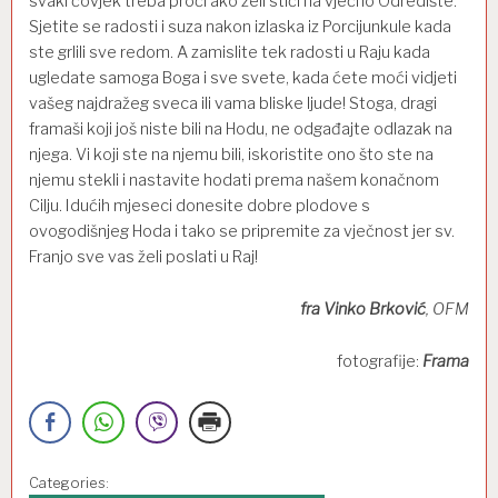
svaki čovjek treba proći
ako
želi stići
na vječno Odredište.
Sjetite se radosti i suza nakon izlaska iz Porcijunkule kada
ste grlili sve
redom
. A
zamislite tek radosti u
Ra
ju kada
ugledate samoga Boga i sve svete, kada ćete moć
i
vidjeti
vašeg najdražeg sveca ili vama bliske
ljude!
Stoga
,
dragi
framaši koji još niste bili na
Hodu
,
ne odgađajte odlazak na
njega
. Vi koji
ste na njemu
bili
,
iskoristite ono što ste
na
njemu
stekli
i nastavite hodati prema našem konačnom
Cilju
.
Idućih
mjeseci donesite
dobre plodove
s
ovogodišnjeg
Hoda i tako se pripremite za vječnost
jer sv.
Franjo
sve vas
želi poslati u
R
aj!
fra Vinko Brković
, OFM
fotografije:
Frama
Categories: