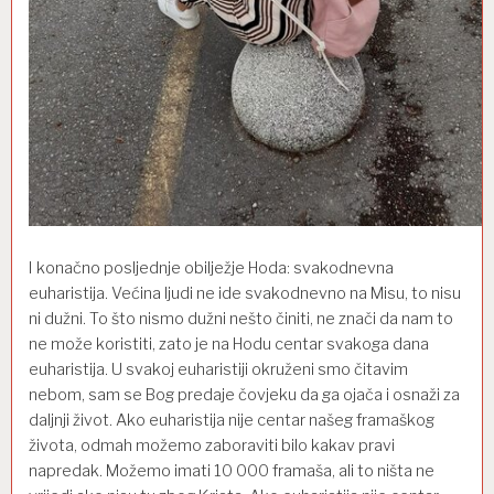
I
konačno
posljednje
obilježje Hoda
:
svakodnevna
euharistija. Većina ljudi ne ide svakodnevno
na Misu, to nisu
ni
dužni. To što nismo dužni nešto činiti, ne znači da nam to
ne može koristiti
,
zato
je
na Hodu centar svakoga dana
euharistija. U svakoj euharistiji okruženi smo č
itavim
nebo
m,
sam
se Bog
predaje čovjeku
da ga ojača i osnaži
za
daljnji život. Ako euharistija
nije
centar našeg framaškog
života, odmah
možemo zaboraviti bilo kakav pravi
napredak. Možemo
imat
i
10 000 framaša, ali
to ništa
ne