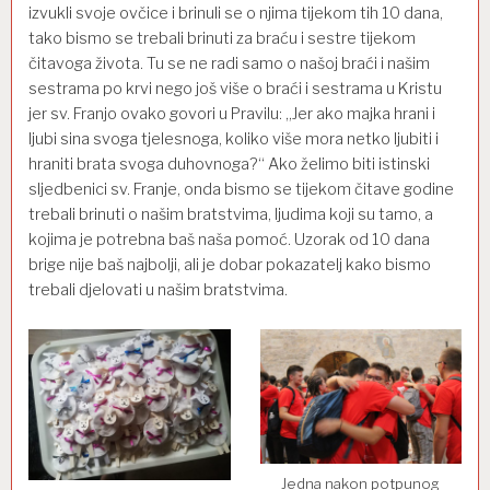
izvukli svoje ovčice i brinuli se o njima tijekom tih
10 dana
,
tako bismo se trebali
brinuti za braću i sestre tijekom
čitavoga života.
Tu se n
e radi
s
amo o našoj
braći i
našim
sestrama po krvi
nego još više o braći i sestrama u Kristu
jer
sv.
Franjo ovako govori u Pravilu:
„
Je
r
ako majka hrani i
ljubi sina svoga tjelesnoga, koliko
više
mora netko ljubiti i
hraniti brata svoga duhovnoga?
“
Ako želimo biti istinski
sljedbenici sv.
Franje,
onda bismo
se ti
jekom čitave godine
trebali brinuti o
našim
bratstvima
,
ljudima
koji su tamo, a
kojima je potrebna baš naša pomoć. Uzorak od 10 dana
brige
nije baš
najbolji, ali je dobar pokazatelj kako bismo
trebali djelovati u našim bratstvima.
Jedna nakon potpunog