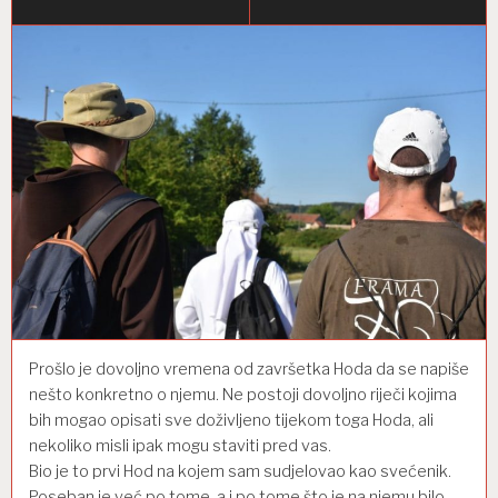
Prošlo je dovoljno vremena od završetka
Hoda
da se napiše
nešto konkretno o njemu
.
Ne postoji dovoljno riječi kojima
bih mogao opisati sve doživljeno
tijekom toga
Hoda,
ali
nekoliko misli ipak mogu staviti pred vas.
Bio je
to
prvi Hod na
kojem
sam sudjelovao kao svećenik
.
Poseban
je već
po tome
, a i
po tome
što
je na njemu
bilo