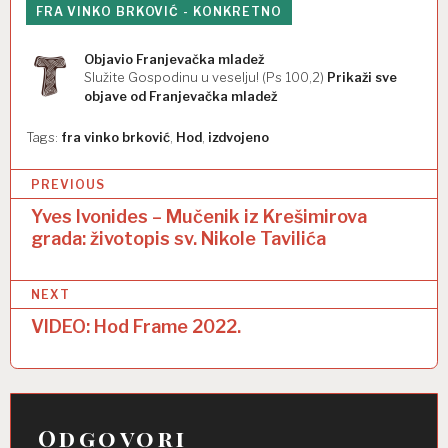
FRA VINKO BRKOVIĆ - KONKRETNO
Objavio
Franjevačka mladež
Služite Gospodinu u veselju! (Ps 100,2)
Prikaži sve
objave od Franjevačka mladež
Tags:
fra vinko brković
,
Hod
,
izdvojeno
N
PREVIOUS
a
Yves Ivonides – Mučenik iz Krešimirova
grada: životopis sv. Nikole Tavilića
v
i
NEXT
g
VIDEO: Hod Frame 2022.
a
c
i
Odgovori