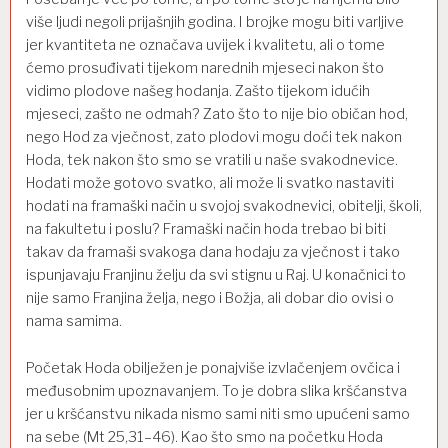
više ljudi
n
egoli prijašnjih godina. I brojke mogu biti varljive
jer kvantiteta
ne ozna
čava uvijek i kvalitetu, ali o tome
ćemo prosuđivati
tijekom
naredni
h
mjeseci
nakon što
vidimo plodove našeg hodanja. Zašto
tijekom
idućih
mjeseci, zašto ne odmah? Zato
što
to
nije
bio običan hod,
nego Hod za
vječnost,
zato plodovi mogu doći tek nakon
Hoda
,
tek nakon što
smo se vratili u naše svakodnevice
.
Hodati može gotovo svatko, ali
može
li
svatko
nastaviti
hodati na framaški način u
svojoj svakodnevici, obitelji
,
školi
,
na fakultetu
i
poslu
?
F
ramaški
način hoda
trebao bi
biti
takav da
framaši
svakoga d
ana hodaju za vječnost i tako
ispunjavaju
Franjinu želju da svi
stignu
u
R
aj. U konačnici to
nije samo Franjina želja, nego i Božja, ali
dobar dio ovisi o
nama samima.
Početak Hoda obilježen je ponajviše izvlačenjem ovčica i
međusobnim upoznavanjem. To je
dobra slika kršćanstva
jer u kršćanstvu nikada nismo sami niti smo upućeni samo
na sebe (Mt
25,31
–
46). Kao što
smo na početku Hoda