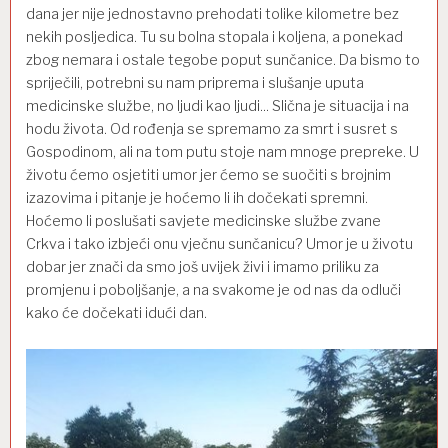
dana jer nije jednosta
vno prehodati
tolike kilometre bez
nekih posljedica. Tu su bolna stopala i koljena, a ponekad
zbog nemara
i
ostale tegobe poput sunčanice. Da bismo to
spriječili
, potrebni su nam
priprema i slušanje uputa
medicinske službe,
no
ljudi
kao
ljudi..
.
Slična je
situacija i na
hodu života. Od rođenja se
spremamo za smrt i susret s
Gospodinom, ali na tom putu
stoje nam
mnoge prepreke.
U
životu
ćemo osjetiti
umor
j
er ćemo se suočiti s brojnim
izazovima
i
pitanje
je
hoćemo li ih dočekati
spremni.
Hoćemo li poslušati
savjete medicinske
službe
zvane
Crkva
i
tako
izbjeći onu vječnu
sunčanicu? Umor
je
u životu
dobar jer znači da smo još uvijek živi i imamo priliku za
promjenu
i poboljšanje, a na svakome
je
od nas da odluči
kako će dočekati idući dan.