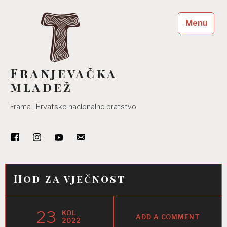
Skip
to
Menu
content
Franjevačka
mladež
Frama | Hrvatsko nacionalno bratstvo
Hod za vječnost
23
KOL
ADD A COMMENT
2022