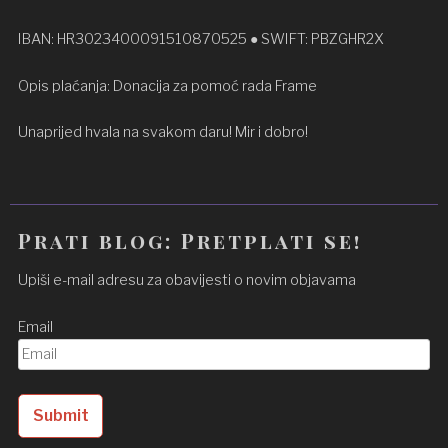
IBAN: HR3023400091510870525 ● SWIFT: PBZGHR2X
Opis plaćanja: Donacija za pomoć rada Frame
Unaprijed hvala na svakom daru! Mir i dobro!
Prati blog: Pretplati se!
Upiši e-mail adresu za obavijesti o novim objavama
Email