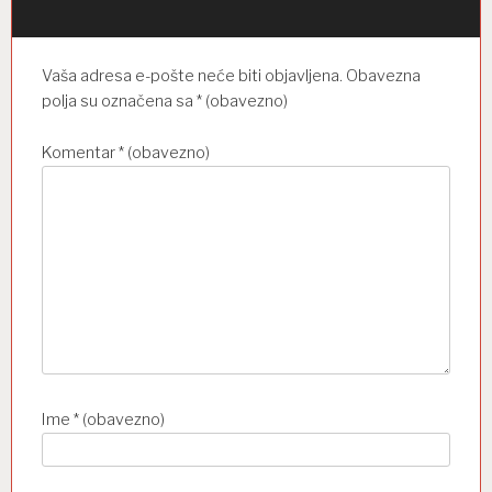
j
a
o
Vaša adresa e-pošte neće biti objavljena.
Obavezna
b
polja su označena sa
* (obavezno)
j
Komentar
* (obavezno)
a
v
a
Ime
* (obavezno)