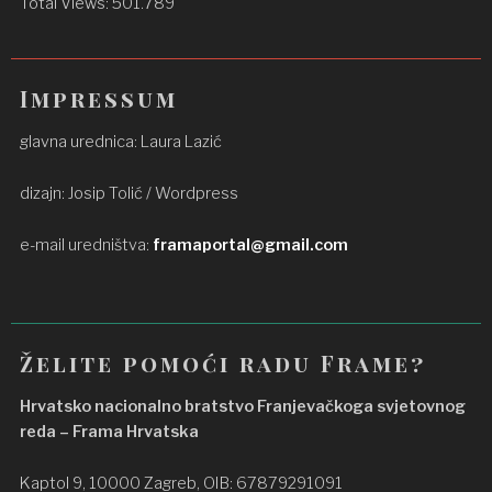
Total Views:
501.789
Impressum
glavna urednica: Laura Lazić
dizajn: Josip Tolić / Wordpress
e-mail uredništva:
framaportal@gmail.com
Želite pomoći radu Frame?
Hrvatsko nacionalno bratstvo Franjevačkoga svjetovnog
reda – Frama Hrvatska
Kaptol 9, 10000 Zagreb, OIB: 67879291091