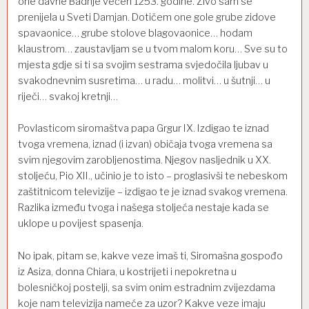
one davne Badnje večeri 1253. godine. Živo sam se
prenijela u Sveti Damjan. Dotičem one gole grube zidove
spavaonice… grube stolove blagovaonice… hodam
klaustrom… zaustavljam se u tvom malom koru… Sve su to
mjesta gdje si ti sa svojim sestrama svjedočila ljubav u
svakodnevnim susretima… u radu… molitvi… u šutnji… u
riječi… svakoj kretnji…
Povlasticom siromaštva papa Grgur IX. Izdigao te iznad
tvoga vremena, iznad (i izvan) običaja tvoga vremena sa
svim njegovim zarobljenostima. Njegov nasljednik u XX.
stoljeću, Pio XII., učinio je to isto – proglasivši te nebeskom
zaštitnicom televizije – izdigao te je iznad svakog vremena.
Razlika između tvoga i našega stoljeća nestaje kada se
uklope u povijest spasenja.
No ipak, pitam se, kakve veze imaš ti, Siromašna gospođo
iz Asiza, donna Chiara, u kostrijeti i nepokretna u
bolesničkoj postelji, sa svim onim estradnim zvijezdama
koje nam televizija nameće za uzor? Kakve veze imaju