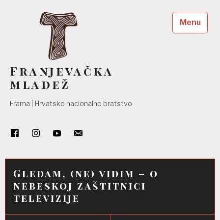
Skip
to
Menu
content
Franjevačka
mladež
Frama | Hrvatsko nacionalno bratstvo
Gledam, (ne) vidim – o
nebeskoj zaštitnici
televizije