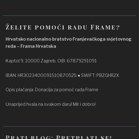
Želite pomoći radu Frame?
Hrvatsko nacionalno bratstvo Franjevačkoga svjetovnog
reda – Frama Hrvatska
Kaptol 9, 10000 Zagreb, OIB: 67879291091
IBAN: HR3023400091510870525 ● SWIFT: PBZGHR2X
Opis plaćanja: Donacija za pomoć rada Frame
Unaprijed hvala na svakom daru! Mir i dobro!
Prati blog: Pretplati se!