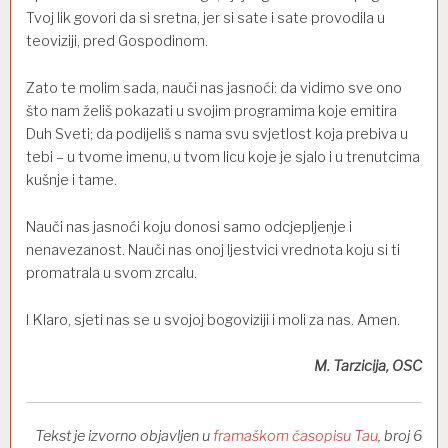
Tvoj lik govori da si sretna, jer si sate i sate provodila u
teoviziji, pred Gospodinom.
Zato te molim sada, nauči nas jasnoći: da vidimo sve ono
što nam želiš pokazati u svojim programima koje emitira
Duh Sveti; da podijeliš s nama svu svjetlost koja prebiva u
tebi – u tvome imenu, u tvom licu koje je sjalo i u trenutcima
kušnje i tame.
Nauči nas jasnoći koju donosi samo odcjepljenje i
nenavezanost. Nauči nas onoj ljestvici vrednota koju si ti
promatrala u svom zrcalu.
I Klaro, sjeti nas se u svojoj bogoviziji i moli za nas. Amen.
M. Tarzicija, OSC
Tekst je izvorno objavljen u
framaškom časopisu Tau
, broj 6