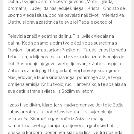
Duha. U svojim pismima često govoriš: „Motri… gledaj…
promatraj… u želji da nasljeduješ njega – Krista!“ Ono što se
uporno gleda i sluša, počinje osvajati naš život i mijenjati ga.
Uistinu si prava zaštitnica televizije! Papa je pogodio!
Televizija znači gledati na daljinu. Ti si uvijek gledala na
daljinu. Kad se samo sjetim tvoje čežnje za susretima s
Franjom i braćom, s Janjom Praškom… Tu udaljenost između
tebe i njih, udaljenost na koju te vezala klauzura, ispunjao je
Duh Gospodnji i njegovo sveto djelovanje. Zato si uspjela.
Zato su svi hrlili prigrliti (i gledati) tvoj teovizijski program.
Nasljedovanje Isusa siromašnoga i poniznoga bila je tvoja
omiljena emisija. Križ u tvojoj ruci – antena koja te spajala sa
sve četiri strane svijeta, i s Božjim svijetom.
I zato ti se divim, Klaro, jer si nadvremenska. Jer te je Božja
ljubav preobrazila i pobožanstvenila. Ti si svjedokinja
uskrsnuća. Siromašna gospođo iz Asiza, iz malog
samostana svetog Damjana, odjevena u grubi sivi habit,
opasana kordom i bosonoga, sjajnoga lica i vedra pogleda…