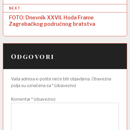
v
NEXT
i
FOTO: Dnevnik XXVII. Hoda Frame
g
Zagrebačkog područnog bratstva
a
c
i
Odgovori
j
a
o
Vaša adresa e-pošte neće biti objavljena.
Obavezna
b
polja su označena sa
* (obavezno)
j
Komentar
* (obavezno)
a
v
a