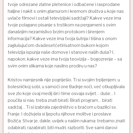
tvoje odrezane zlatne pletenice i odbačene i rasprodane
haljine i nakit s onim glamurom i kremom društva u koje nas
uvlače filmovi i ostali televizijski sadržaji? Kakve veze ima
tvoje polagano pisanje s trstikom na pergameni s ovim
današnjim nezamislivo brzim protokom i širenjem
informacija? Kakve veze ima tvoja šutnja i tišina s onom
zaglušujućom dvadesetčetirisatnom bukom kojom
televizija ispunja naše domove i stanove naših duša? I,
napokon, kakve veze ima tvoja teovizija – bogozrenje – sa
svim onim slikama koje nasilno prodiru u nas?
Kristov namjesnik nije pogriješio. Ti si svojim trpljenjem, u
bolesničkoj sobi, u samoći one Badnje noći, već otkupljivala
sve zlo koje ovaj medij širi i time osvaja svijet… duše… I
poučila si nas: treba znati birati. Birati program… birati
sadržaj… Ti si izabrala zajedništvo s braćom u bazilici sv.
Franje. I doživjela si ljepotu njihove molitve i proslave
Božića. Stvar je, dakle, uvijek u našim rukama: trebamo znati
odabirati, razabirati, biti mudri, razboriti. Sve sami darovi