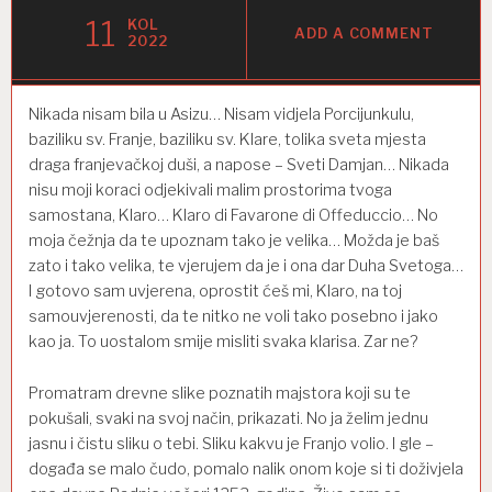
11
KOL
ADD A COMMENT
2022
Nikada nisam bila u Asizu… Nisam vidjela Porcijunkulu,
baziliku sv. Franje, baziliku sv. Klare, tolika sveta mjesta
draga franjevačkoj duši, a napose – Sveti Damjan… Nikada
nisu moji koraci odjekivali malim prostorima tvoga
samostana, Klaro… Klaro di Favarone di Offeduccio… No
moja čežnja da te upoznam tako je velika… Možda je baš
zato i tako velika, te vjerujem da je i ona dar Duha Svetoga…
I gotovo sam uvjerena, oprostit ćeš mi, Klaro, na toj
samouvjerenosti, da te nitko ne voli tako posebno i jako
kao ja. To uostalom smije misliti svaka klarisa. Zar ne?
Promatram drevne slike poznatih majstora koji su te
pokušali, svaki na svoj način, prikazati. No ja želim jednu
jasnu i čistu sliku o tebi. Sliku kakvu je Franjo volio. I gle –
događa se malo čudo, pomalo nalik onom koje si ti doživjela