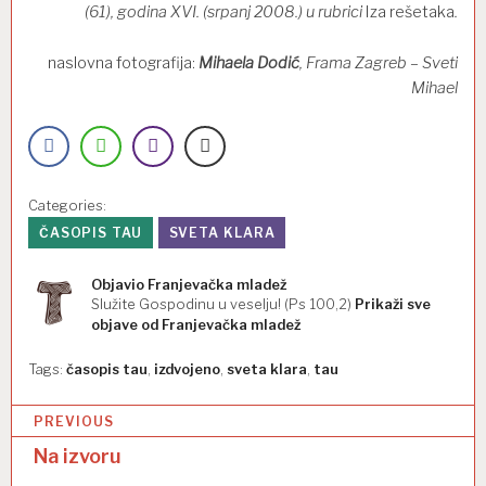
(61), godina XVI. (srpanj 2008.) u rubrici
Iza rešetaka
.
naslovna fotografija:
Mihaela Dodić
, Frama Zagreb – Sveti
Mihael
Categories:
ČASOPIS TAU
SVETA KLARA
Objavio
Franjevačka mladež
Služite Gospodinu u veselju! (Ps 100,2)
Prikaži sve
objave od Franjevačka mladež
Tags:
časopis tau
,
izdvojeno
,
sveta klara
,
tau
N
PREVIOUS
a
Na izvoru