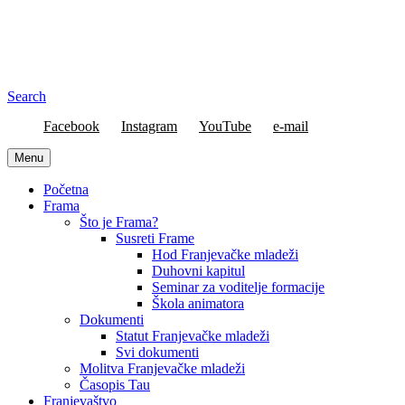
Search
Facebook
Instagram
YouTube
e-mail
Menu
Početna
Frama
Što je Frama?
Susreti Frame
Hod Franjevačke mladeži
Duhovni kapitul
Seminar za voditelje formacije
Škola animatora
Dokumenti
Statut Franjevačke mladeži
Svi dokumenti
Molitva Franjevačke mladeži
Časopis Tau
Franjevaštvo