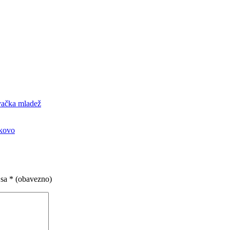
evačka mladež
akovo
 sa
* (obavezno)