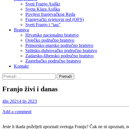
Sveti Franjo Asiški
Sveta Klara Asiška
Povijest franjevačkog Reda
Franjevački svjetovni red (OFS)
Sveti Franjo i “tau”
Bratstva
Hrvatsko nacionalno bratstvo
Osječko područno bratstvo
Primorsko-istarsko područno bratstvo
Splitsko-dubrovačko područno bratstvo
Zadarsko-šibensko područno bratstvo
Zagrebačko područno bratstvo
Kontakt
Pretraži:
Franjo živi i danas
4
lis 2021
4 lis 2023
Add a comment
Jeste li ikada poželjeli upoznati svetoga Franju? Čak ne ni upoznati