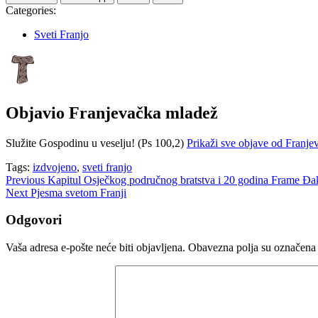
Categories:
Sveti Franjo
Objavio
Franjevačka mladež
Služite Gospodinu u veselju! (Ps 100,2)
Prikaži sve objave od Franj
Tags:
izdvojeno
,
sveti franjo
Navigacija
Previous
Kapitul Osječkog područnog bratstva i 20 godina Frame Đ
Next
Pjesma svetom Franji
objava
Odgovori
Vaša adresa e-pošte neće biti objavljena.
Obavezna polja su označena