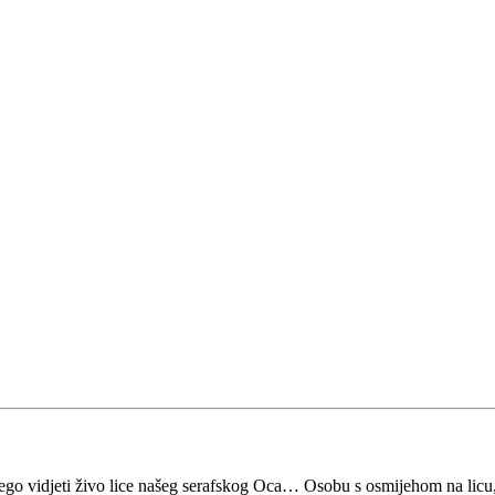
, nego vidjeti živo lice našeg serafskog Oca… Osobu s osmijehom na li