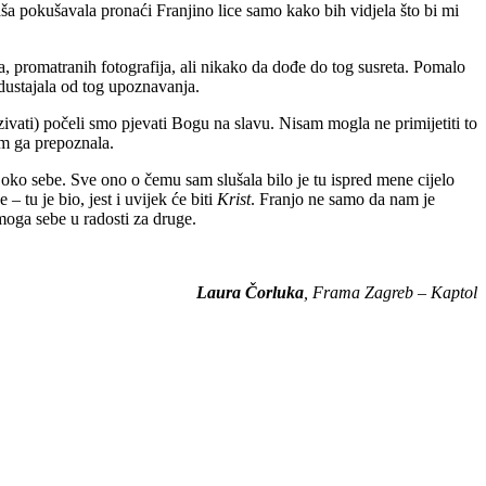
maša pokušavala pronaći Franjino lice samo kako bih vidjela što bi mi
a, promatranih fotografija, ali nikako da dođe do tog susreta. Pomalo
odustajala od tog upoznavanja.
vati) počeli smo pjevati Bogu na slavu. Nisam mogla ne primijetiti to
am ga prepoznala.
u oko sebe. Sve ono o čemu sam slušala bilo je tu ispred mene cijelo
– tu je bio, jest i uvijek će biti
Krist
. Franjo ne samo da nam je
moga sebe u radosti za druge.
Laura Čorluka
, Frama Zagreb – Kaptol