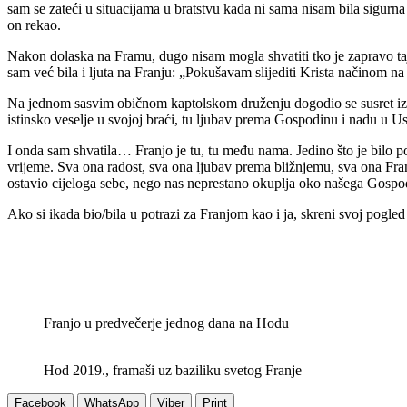
sam se zateći u situacijama u bratstvu kada ni sama nisam bila sigurna
on rekao.
Nakon dolaska na Framu, dugo nisam mogla shvatiti tko je zapravo taj 
sam već bila i ljuta na Franju: „Pokušavam slijediti Krista načinom na 
Na jednom sasvim običnom kaptolskom druženju dogodio se susret izmeđ
istinsko veselje u svojoj braći, tu ljubav prema Gospodinu i nadu u U
I onda sam shvatila… Franjo je tu, tu među nama. Jedino što je bilo po
vrijeme. Sva ona radost, sva ona ljubav prema bližnjemu, sva ona Franjina
ostavio cijeloga sebe, nego nas neprestano okuplja oko našega Gospodi
Ako si ikada bio/bila u potrazi za Franjom kao i ja, skreni svoj pogl
Franjo u predvečerje jednog dana na Hodu
Hod 2019., framaši uz baziliku svetog Franje
Facebook
WhatsApp
Viber
Print