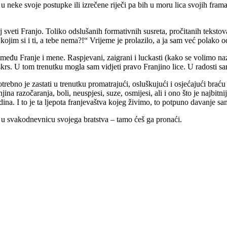
 u neke svoje postupke ili izrečene riječi pa bih u moru lica svojih fra
sveti Franjo. Toliko odslušanih formativnih susreta, pročitanih tekstov
kojim si i ti, a tebe nema?!“ Vrijeme je prolazilo, a ja sam već polako 
u Franje i mene. Raspjevani, zaigrani i luckasti (kako se volimo nazi
skrs. U tom trenutku mogla sam vidjeti pravo Franjino lice. U radosti s
trebno je zastati u trenutku promatrajući, osluškujući i osjećajući brać
 razočaranja, boli, neuspjesi, suze, osmijesi, ali i ono što je najbitnije 
na. I to je ta ljepota franjevaštva kojeg živimo, to potpuno davanje sa
ed u svakodnevnicu svojega bratstva – tamo ćeš ga pronaći.