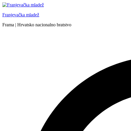
Skip
to
Franjevačka mladež
content
Frama | Hrvatsko nacionalno bratstvo