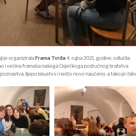
ji je organizirala
Frama Tvrđa
4. rujna 2021. godine, odlučila
kao i većina framaša našega Osječkoga područnog bratstva
poznastva, lijepo iskustvo i nešto novo naučeno, a tako je i bilo