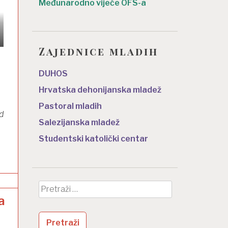
Međunarodno vijeće OFS-a
Zajednice mladih
DUHOS
Hrvatska dehonijanska mladež
Pastoral mladih
d
Salezijanska mladež
Studentski katolički centar
Pretraži:
a