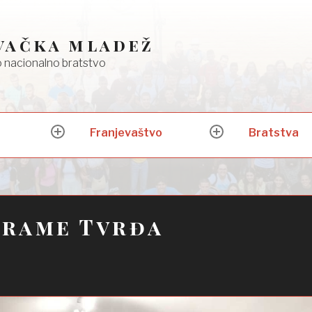
vačka mladež
 nacionalno bratstvo
Franjevaštvo
Bratstva
expand
expand
child
child
menu
menu
Frame Tvrđa