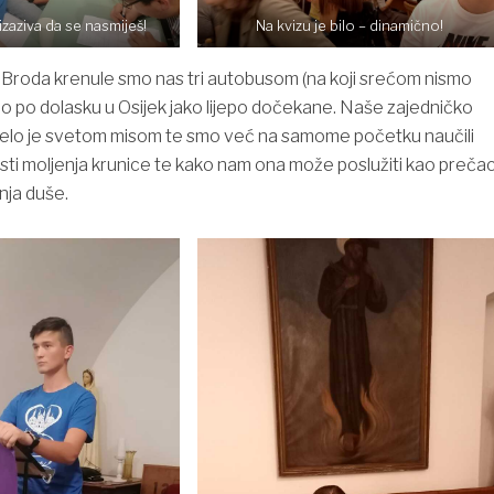
izaziva da se nasmiješ!
Na kvizu je bilo – dinamično!
Broda krenule smo nas tri autobusom (na koji srećom nismo
mo po dolasku u Osijek jako lijepo dočekane. Naše zajedničko
elo je svetom misom te smo već na samome početku naučili
i moljenja krunice te kako nam ona može poslužiti kao preča
nja duše.