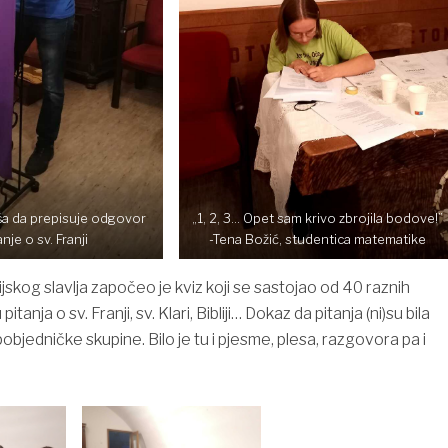
ša da prepisuje odgovor
„1, 2, 3… Opet sam krivo zbrojila bodove!”
anje o sv. Franji
-Tena Božić, studentica matematike
skog slavlja započeo je kviz koji se sastojao od 40 raznih
u pitanja o sv. Franji, sv. Klari, Bibliji… Dokaz da pitanja (ni)su bila
 pobjedničke skupine. Bilo je tu i pjesme, plesa, razgovora pa i