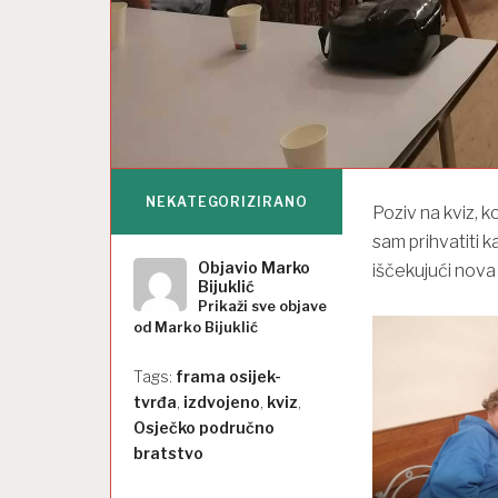
NEKATEGORIZIRANO
Poziv na kviz, ko
sam prihvatiti 
Objavio
Marko
iščekujući nova 
Bijuklić
Prikaži sve objave
od Marko Bijuklić
Tags:
frama osijek-
tvrđa
,
izdvojeno
,
kviz
,
Osječko područno
bratstvo