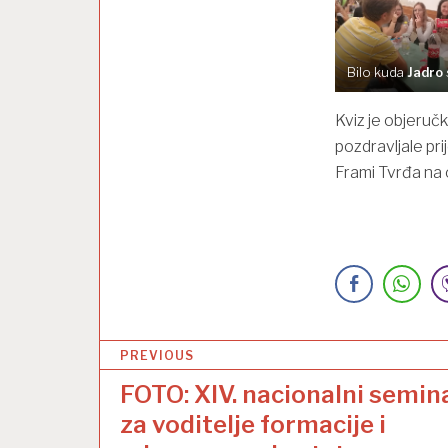
Bilo kuda
Jadro
Kviz je objeručk
pozdravljale pri
Frami Tvrđa na o
N
PREVIOUS
a
FOTO: XIV. nacionalni semin
v
za voditelje formacije i