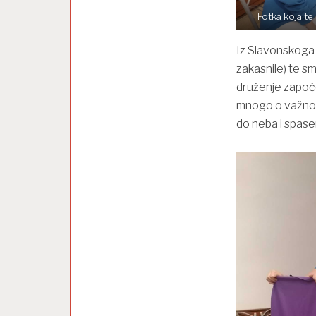
Fotka koja te 
Iz Slavonskoga 
zakasnile) te s
druženje započ
mnogo o važnost
do neba i spase