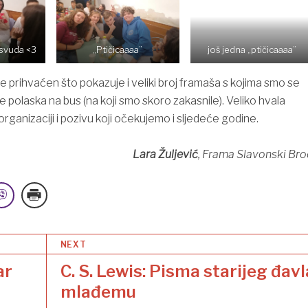
svuda <3
„Ptičicaaaa”
još jedna „ptičicaaaa”
e prihvaćen što pokazuje i veliki broj framaša s kojima smo se
je polaska na bus (na koji smo skoro zakasnile). Veliko hvala
rganizaciji i pozivu koji očekujemo i sljedeće godine.
Lara
Žuljević
,
Frama Slavonski Bro
NEXT
ar
C. S. Lewis: Pisma starijeg đavl
mlađemu