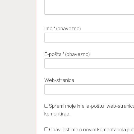
Ime
* (obavezno)
E-pošta
* (obavezno)
Web-stranica
Spremi moje ime, e-poštu i web-stranic
komentirao.
Obavijesti me o novim komentarima pu