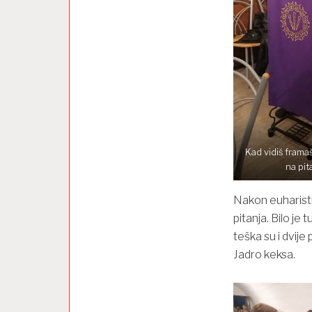
Kad vidiš frama
na pit
Nakon euharistij
pitanja. Bilo je t
teška su i dvije
Jadro keksa.