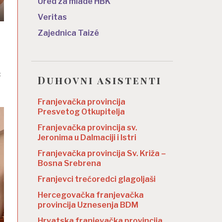
Ured za mlade HBK
Veritas
Zajednica Taizé
c
Duhovni asistenti
Franjevačka provincija
Presvetog Otkupitelja
Franjevačka provincija sv.
Jeronima u Dalmaciji i Istri
Franjevačka provincija Sv. Križa –
Bosna Srebrena
Franjevci trećoredci glagoljaši
Hercegovačka franjevačka
provincija Uznesenja BDM
Hrvatska franjevačka provincija