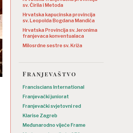
sv. Ćirila i Metoda
Hrvatska kapucinska provincija
sv. Leopolda Bogdana Mandića
Hrvatska Provincija sv. Jeronima
franjevaca konventualaca
Milosrdne sestre sv. Križa
Franjevaštvo
Franciscians International
Franjevački juniorat
Franjevački svjetovni red
Klarise Zagreb
Međunarodno vijeće Frame