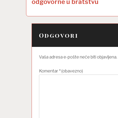
i
odgovorne u bratstvu
g
a
c
Odgovori
i
j
a
Vaša adresa e-pošte neće biti objavljena.
o
b
Komentar
* (obavezno)
j
a
v
a