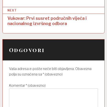
v
NEXT
i
Vukovar: Prvi susret područnih vijeća i
g
nacionalnog izvršnog odbora
a
c
i
Odgovori
j
a
o
Vaša adresa e-pošte neće biti objavljena.
Obavezna
b
polja su označena sa
* (obavezno)
j
Komentar
* (obavezno)
a
v