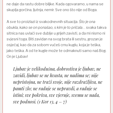
ne daje da rastu dobre biljke. Kada ogovaramo, u nama se
skuplja gorčina, ljutnja, nemir. Sve ono što nije od Boga.
A sve to proizlazi iz svakodnevnih situacija.
Što je ona
obukla, kako se on ponašao, s kim je to pričala
… svaka takva
sitnica nas uvlači sve dublje u grijeh zavisti, a da mi nismo ni
svjesni toga. Biti zavidan na svog brata ili sestru, grozan je
osjećaj, kao da za sobom vučeš crnu kuglu, koja je teška,
jako teška. A od te kugle može te odmaknuti samo naš Bog.
On je Ljubav!
Ljubav je velikodušna, dobrostiva je ljubav, ne
zavidi, ljubav se ne hvasta, ne nadima se; nije
nepristojna, ne traži svoje, nije razdražljiva, ne
pamti zlo; ne raduje se nepravdi, a raduje se
istini; sve pokriva, sve vjeruje, svemu se nada,
sve podnosi. (1 Kor 13, 4 – 7)