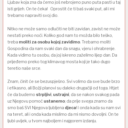
Ljubav koja zna da ćemo još nebrojeno puno puta pasti u taj
isti grijeh. On te čeka! Oprostit će ti baš svaki put, ali i mi
trebamo napraviti svoj dio.
Nitko ne može samo odlučiti ne biti zavidan, zavist ne može
nestati preko noći. Koliko god nam to možda bilo teško,
treba
moliti za osobu kojoj zavidimo
. Trebamo moliti
Gospodina da nam svaki dan da snagu, vjeru i ohrabrenje.
Kada vidimo tu osobu, da joj iskreno zaželimo lijep dan. Da
prijeđemo preko tog klimavog mosta koji je tako dugo
teretio naše srce.
Znam, činit će se bezuspješno. Svi volimo da sve bude brzo
i efikasno, ali Božji planovi su daleko drugačiji od toga. Htjet
će da budemo
strpljivi
,
ustrajni
, da se nakon svakog pada
uz Njegovu pomoć
ustanemo
; da prije svega znamo da
smo baš SVI Njegova ljubljena
djeca
! I onda kada su nam svi
na teret, ali i onda kada mislimo da mi nismo dovoljni. On te
ljubi uvijek, u tvom najboljem i najgorem izdanju.