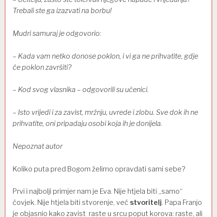
Trebali ste ga izazvati na borbu!
Mudri samuraj je odgovorio:
– Kada vam netko donose poklon, i vi ga ne prihvatite, gdje
će poklon završiti?
– Kod svog vlasnika – odgovorili su učenici.
– Isto vrijedi i za zavist, mržnju, uvrede i zlobu. Sve dok ih ne
prihvatite, oni pripadaju osobi koja ih je donijela.
Nepoznat autor
Koliko puta pred Bogom želimo opravdati sami sebe?
Prvi i najbolji primjer nam je Eva. Nije htjela biti „samo“
čovjek. Nije htjela biti stvorenje, već
stvoritelj
. Papa Franjo
je objasnio kako zavist raste u srcu poput korova: raste, ali