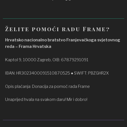
Želite pomoći radu Frame?
Hrvatsko nacionalno bratstvo Franjevačkoga svjetovnog
reda – Frama Hrvatska
Kaptol 9, 10000 Zagreb, OIB: 67879291091
IBAN: HR3023400091510870525 ● SWIFT: PBZGHR2X
Opis plaćanja: Donacija za pomoć rada Frame
Unaprijed hvala na svakom daru! Mir i dobro!