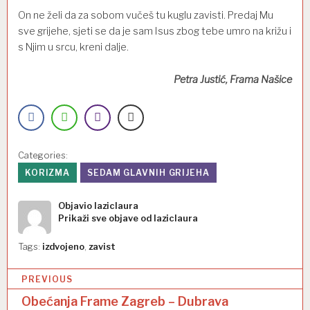
On ne želi da za sobom vučeš tu kuglu zavisti. Predaj Mu
sve grijehe, sjeti se da je sam Isus zbog tebe umro na križu i
s Njim u srcu, kreni dalje.
Petra Justić, Frama Našice
Categories:
KORIZMA
SEDAM GLAVNIH GRIJEHA
Objavio
laziclaura
Prikaži sve objave od laziclaura
Tags:
izdvojeno
,
zavist
N
PREVIOUS
a
Obećanja Frame Zagreb – Dubrava