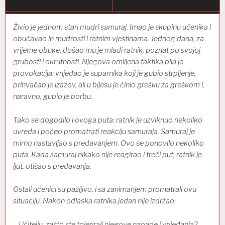
Živio je jednom stari mudri samuraj. Imao je skupinu učenika i
obučavao ih mudrosti i ratnim vještinama. Jednog dana, za
vrijeme obuke, došao mu je mladi ratnik, poznat po svojoj
grubosti i okrutnosti. Njegova omiljena taktika bila je
provokacija: vrijeđao je suparnika koji je gubio strpljenje,
prihvaćao je izazov, ali u bijesu je činio grešku za greškom i,
naravno, gubio je borbu.
Tako se dogodilo i ovoga puta: ratnik je uzviknuo nekoliko
uvreda i počeo promatrati reakciju samuraja. Samuraj je
mirno nastavljao s predavanjem. Ovo se ponovilo nekoliko
puta. Kada samuraj nikako nije reagirao i treći put, ratnik je
ljut, otišao s predavanja.
Ostali učenici su pažljivo, i sa zanimanjem promatrali ovu
situaciju. Nakon odlaska ratnika jedan nije izdržao:
– Učitelju, zašto ste tolerirali njegove napade i vrijeđanja?