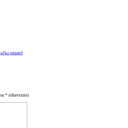
evačka mladež
 sa
* (obavezno)