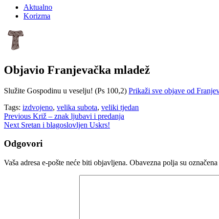
Aktualno
Korizma
Objavio
Franjevačka mladež
Služite Gospodinu u veselju! (Ps 100,2)
Prikaži sve objave od Franj
Tags:
izdvojeno
,
velika subota
,
veliki tjedan
Navigacija
Previous
Križ – znak ljubavi i predanja
Next
Sretan i blagoslovljen Uskrs!
objava
Odgovori
Vaša adresa e-pošte neće biti objavljena.
Obavezna polja su označena