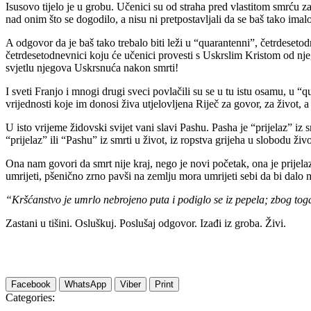
Isusovo tijelo je u grobu. Učenici su od straha pred vlastitom smrću z
nad onim što se dogodilo, a nisu ni pretpostavljali da se baš tako imal
A odgovor da je baš tako trebalo biti leži u “quarantenni”, četrdeseto
četrdesetodnevnici koju će učenici provesti s Uskrslim Kristom od nj
svjetlu njegova Uskrsnuća nakon smrti!
I sveti Franjo i mnogi drugi sveci povlačili su se u tu istu osamu, u “
vrijednosti koje im donosi živa utjelovljena Riječ za govor, za život, a 
U isto vrijeme židovski svijet vani slavi Pashu. Pasha je “prijelaz” iz
“prijelaz” ili “Pashu” iz smrti u život, iz ropstva grijeha u slobodu 
Ona nam govori da smrt nije kraj, nego je novi početak, ona je prijela
umrijeti, pšenično zrno pavši na zemlju mora umrijeti sebi da bi dalo 
“Kršćanstvo je umrlo nebrojeno puta i podiglo se iz pepela; zbog toga
Zastani u tišini. Osluškuj. Poslušaj odgovor. Izađi iz groba. Živi.
Facebook
WhatsApp
Viber
Print
Categories: