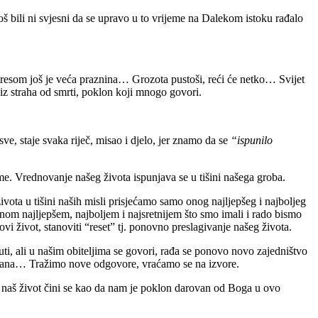
 bili ni svjesni da se upravo u to vrijeme na Dalekom istoku rađalo
otresom još je veća praznina… Grozota pustoši, reći će netko… Svijet
, iz straha od smrti, poklon koji mnogo govori.
e, staje svaka riječ, misao i djelo, jer znamo da se
“ispunilo
eme. Vrednovanje našeg života ispunjava se u tišini našega groba.
ota u tišini naših misli prisjećamo samo onog najljepšeg i najboljeg
onom najljepšem, najboljem i najsretnijem što smo imali i rado bismo
vi život, stanoviti “reset” tj. ponovno preslagivanje našeg života.
uti, ali u našim obiteljima se govori, rađa se ponovo novo zajedništvo
ršćana… Tražimo nove odgovore, vraćamo se na izvore.
d naš život čini se kao da nam je poklon darovan od Boga u ovo