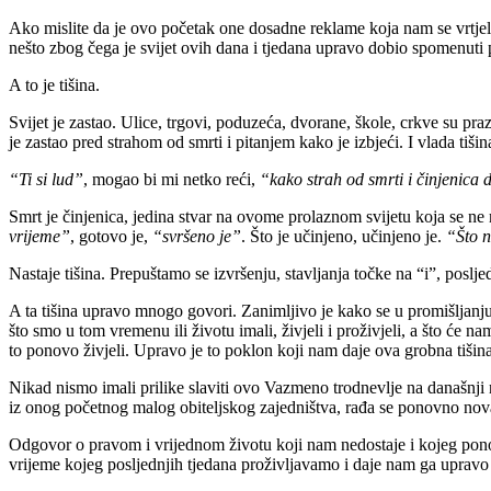
Ako mislite da je ovo početak one dosadne reklame koja nam se vrtjel
nešto zbog čega je svijet ovih dana i tjedana upravo dobio spomenuti
A to je tišina.
Svijet je zastao. Ulice, trgovi, poduzeća, dvorane, škole, crkve su p
je zastao pred strahom od smrti i pitanjem kako je izbjeći. I vlada tiši
“Ti si lud”
, mogao bi mi netko reći,
“kako strah od smrti i činjenica
Smrt je činjenica, jedina stvar na ovome prolaznom svijetu koja se ne 
vrijeme”
, gotovo je,
“svršeno je”
. Što je učinjeno, učinjeno je.
“Što n
Nastaje tišina. Prepuštamo se izvršenju, stavljanja točke na “i”, posl
A ta tišina upravo mnogo govori. Zanimljivo je kako se u promišljanju
što smo u tom vremenu ili životu imali, živjeli i proživjeli, a što će
to ponovo živjeli. Upravo je to poklon koji nam daje ova grobna tišina.
Nikad nismo imali prilike slaviti ovo Vazmeno trodnevlje na današnji n
iz onog početnog malog obiteljskog zajedništva, rađa se ponovno nov
Odgovor o pravom i vrijednom životu koji nam nedostaje i kojeg ponov
vrijeme kojeg posljednjih tjedana proživljavamo i daje nam ga upravo