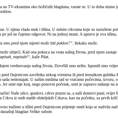
a na TV-ekranima oko božićnih blagdana, varate se. U to doba nismo još
 poklon.
razne. U njima vlada muk i tišina. U nekim crkvama koje su razrušene p
na jer još ne čujemo odgovor. Ni na jednoj strani. A upravo je ova tišina
 da smo pred njom nijemi može biti poklon?”
. Itekako može.
može izbjeći. Kad ona pokuca na vrata našeg života, pred njom zastaje sv
apisah, napisah!“
, kaže Pilat.
jednjem vrednovanju našeg života. Dovršili smo nešto. Ispunili smo vrij
 pred činjenicom završetka nekog vremena ili pred trenutkom gubitka živ
 nam sada nedostajati. U našim mislima tad se vraćamo počecima, izvoru, 
 Jer smrt nije kraj, nego ponovni početak, smrt je zapravo rađanje na no
ačin! Naše ulice, gradovi, crkve prazni su, a naši domovi puni; svijet š
a Crkva iz onih malih obiteljskih Crkava, kao na početku, za prvih k
no tražimo u tišini pred činjenicom prijetnje smrti koja se nadvila na
 današnji blagdan Velike subote.