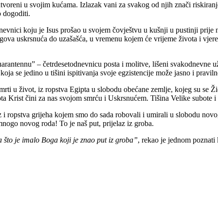
atvoreni u svojim kućama. Izlazak vani za svakog od njih znači riskiranje
o dogoditi.
dnevnici koju je Isus prošao u svojem čovještvu u kušnji u pustinji prij
egova uskrsnuća do uzašašća, u vremenu kojem će vrijeme života i vjere
quarantennu” – četrdesetodnevnicu posta i molitve, lišeni svakodnevne už
koja se jedino u tišini ispitivanja svoje egzistencije može jasno i praviln
 smrti u život, iz ropstva Egipta u slobodu obećane zemlje, kojeg su se Ži
života Krist čini za nas svojom smrću i Uskrsnućem. Tišina Velike subote
z i ropstva grijeha kojem smo do sada robovali i umirali u slobodu novo
mnogo novog roda! To je naš put, prijelaz iz groba.
 što je imalo Boga koji je znao put iz groba”
, rekao je jednom poznati 