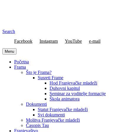
Search
Facebook
Instagram
YouTube
e-mail
Menu
Početna
Frama
Što je Frama?
Susreti Frame
Hod Franjevačke mladeži
Duhovni kapitul
Seminar za voditelje formacije
Škola animatora
Dokumenti
Statut Franjevačke mladeži
Svi dokumenti
Molitva Franjevačke mladeži
Časopis Tau
Franjevaštvo