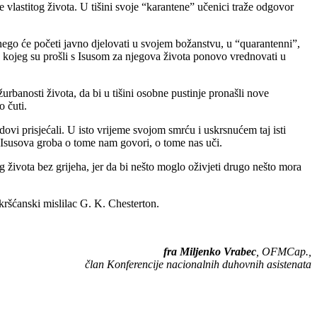
 vlastitog života. U tišini svoje “karantene” učenici traže odgovor
e nego će početi javno djelovati u svojem božanstvu, u “quarantenni”,
 kojeg su prošli s Isusom za njegova života ponovo vrednovati u
urbanosti života, da bi u tišini osobne pustinje pronašli nove
o čuti.
dovi prisjećali. U isto vrijeme svojom smrću i uskrsnućem taj isti
 i Isusova groba o tome nam govori, o tome nas uči.
g života bez grijeha, jer da bi nešto moglo oživjeti drugo nešto mora
kršćanski mislilac G. K. Chesterton.
fra Miljenko Vrabec
, OFMCap.,
član Konferencije nacionalnih duhovnih asistenata