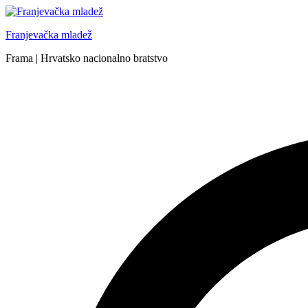
Skip
to
Franjevačka mladež
content
Frama | Hrvatsko nacionalno bratstvo