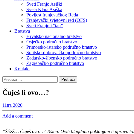
Sveti Franjo Asiški
Sveta Klara Asiška
Povijest franjevačkog Reda
Franjevački svjetovni red (OFS)
Sveti Franjo i “tau”
Bratstva
Hrvatsko nacionalno bratstvo
Osječko područno bratstvo
Primorsko-istarsko područno bratstvo
Splitsko-dubrovačko područno bratstvo
Zadarsko-šibensko područno bratstvo
Zagrebačko područno bratstvo
Kontakt
Pretraži:
Čuješ li ovo…?
11
tra 2020
Add a comment
“Ššššš… Čuješ ovo…? Tišina. Ovih blagdana poklanjam ti upravo to. 