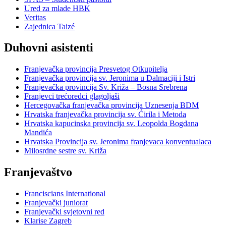
Ured za mlade HBK
Veritas
Zajednica Taizé
Duhovni asistenti
Franjevačka provincija Presvetog Otkupitelja
Franjevačka provincija sv. Jeronima u Dalmaciji i Istri
Franjevačka provincija Sv. Križa – Bosna Srebrena
Franjevci trećoredci glagoljaši
Hercegovačka franjevačka provincija Uznesenja BDM
Hrvatska franjevačka provincija sv. Ćirila i Metoda
Hrvatska kapucinska provincija sv. Leopolda Bogdana
Mandića
Hrvatska Provincija sv. Jeronima franjevaca konventualaca
Milosrdne sestre sv. Križa
Franjevaštvo
Franciscians International
Franjevački juniorat
Franjevački svjetovni red
Klarise Zagreb