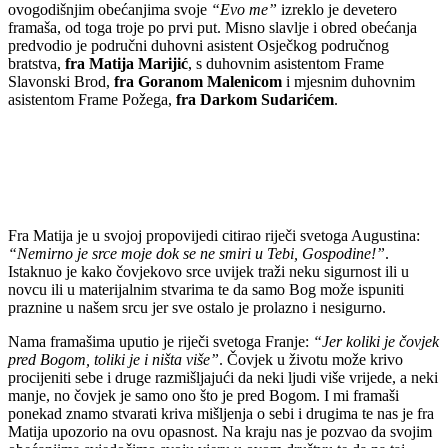
ovogodišnjim obećanjima svoje
“Evo me”
izreklo je devetero
framaša, od toga troje po prvi put. Misno slavlje i obred obećanja
predvodio je područni duhovni asistent Osječkog područnog
bratstva,
fra Matija Marijić
, s duhovnim asistentom Frame
Slavonski Brod,
fra Goranom Malenicom
i mjesnim duhovnim
asistentom Frame Požega,
fra Darkom Sudarićem
.
Fra Matija je u svojoj propovijedi citirao riječi svetoga Augustina:
“Nemirno je srce moje dok se ne smiri u Tebi, Gospodine!”
.
Istaknuo je kako čovjekovo srce uvijek traži neku sigurnost ili u
novcu ili u materijalnim stvarima te da samo Bog može ispuniti
praznine u našem srcu jer sve ostalo je prolazno i nesigurno.
Nama framašima uputio je riječi svetoga Franje:
“Jer koliki je čovjek
pred Bogom, toliki je i ništa više”
. Čovjek u životu može krivo
procijeniti sebe i druge razmišljajući da neki ljudi više vrijede, a neki
manje, no čovjek je samo ono što je pred Bogom. I mi framaši
ponekad znamo stvarati kriva mišljenja o sebi i drugima te nas je fra
Matija upozorio na ovu opasnost. Na kraju nas je pozvao da svojim