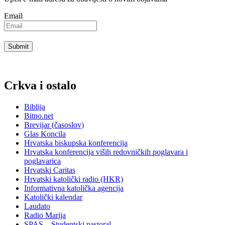
Email
Crkva i ostalo
Biblija
Bitno.net
Brevijar (časoslov)
Glas Koncila
Hrvatska biskupska konferencija
Hrvatska konferencija viših redovničkih poglavara i
poglavarica
Hrvatski Caritas
Hrvatski katolički radio (HKR)
Informativna katolička agencija
Katolički kalendar
Laudato
Radio Marija
SPAS – Studentski pastoral