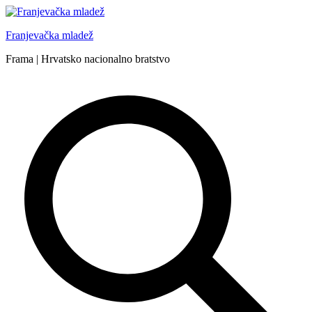
Skip
to
Franjevačka mladež
content
Frama | Hrvatsko nacionalno bratstvo