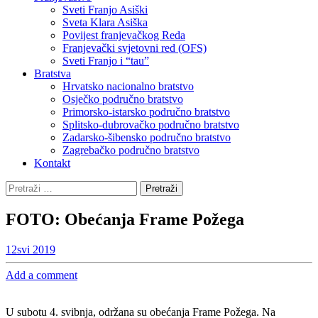
Sveti Franjo Asiški
Sveta Klara Asiška
Povijest franjevačkog Reda
Franjevački svjetovni red (OFS)
Sveti Franjo i “tau”
Bratstva
Hrvatsko nacionalno bratstvo
Osječko područno bratstvo
Primorsko-istarsko područno bratstvo
Splitsko-dubrovačko područno bratstvo
Zadarsko-šibensko područno bratstvo
Zagrebačko područno bratstvo
Kontakt
Pretraži:
FOTO: Obećanja Frame Požega
12
svi 2019
Add a comment
U subotu 4. svibnja, održana su obećanja Frame Požega. Na