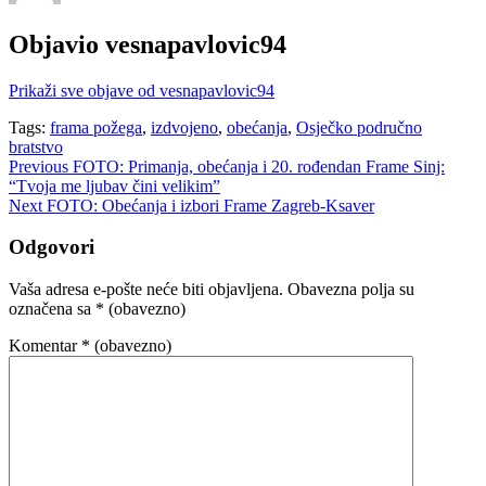
Objavio
vesnapavlovic94
Prikaži sve objave od vesnapavlovic94
Tags:
frama požega
,
izdvojeno
,
obećanja
,
Osječko područno
bratstvo
Navigacija
Previous
FOTO: Primanja, obećanja i 20. rođendan Frame Sinj:
“Tvoja me ljubav čini velikim”
objava
Next
FOTO: Obećanja i izbori Frame Zagreb-Ksaver
Odgovori
Vaša adresa e-pošte neće biti objavljena.
Obavezna polja su
označena sa
* (obavezno)
Komentar
* (obavezno)