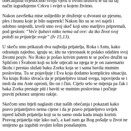
obećanjima svjedočimo svoju vjeru u ovom društvu te da na taj
način izgrađujemo Crkvu i svijet u kojem živimo.
Nakon završetka mise uslijedilo je druženje u dvorani uz pjesmu,
ples i hranu koje je bilo napretek! Nakon što su se svi najeli i
udobno smjestili, izveli smo svoj skeč koji smo marljivo pripremali,
pod geslom:
“Veće ljubavi nitko nema od ove: da tko život svoj
položi za prijatelje svoje” (Iv 15,13)
.
U skeču smo prikazali dva najbolja prijatelja, Roka i Antu, kako
odrastaju zajedno, igraju se, idu na vjeronauk te polako odabiru svoj
životni poziv. No Roko je pošao krivim putem te se počeo družiti sa
Splićom i Švabom koji su loše utjecali na njega te je on zanemario
školu i prestao slušati baku Zorku koja se i sama bavila mutnim
poslovima. Tu se pojavljuje i Eva koja dodatno komplicira situaciju.
Na kraju Roko shvaća da je prijateljstvo iznad svega, ispovijeda se i
moli da mu Ante oprosti, što on i čini. Cijelo selo se mijenja pa čak i
baka Zorka prestaje piti i baviti se mutnim poslovima i počinje
praviti pekmez umjesto rakije.
Skečom smo htjeli naglasiti citat naših obećanja i pokazati kako
pravo prijateljstvo nema cijene i da je pravo prijateljstvo uvijek
ispred lažnih prijatelja koji su tu samo onda kada imaju koristi.
Pravog prijatelja nije lako naći, a kad nam ga Bog pošalje u život ne
smijemo ga izgubiti svojim lošim ponašanjem.