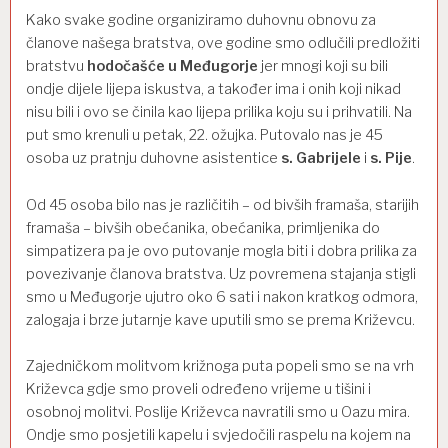
Kako svake godine organiziramo duhovnu obnovu za
članove našega bratstva, ove godine smo odlučili predložiti
bratstvu
hodočašće u Međugorje
jer mnogi koji su bili
ondje dijele lijepa iskustva, a također ima i onih koji nikad
nisu bili i ovo se činila kao lijepa prilika koju su i prihvatili. Na
put smo krenuli u petak, 22. ožujka. Putovalo nas je 45
osoba uz pratnju duhovne asistentice
s. Gabrijele
i
s. Pije
.
Od 45 osoba bilo nas je različitih – od bivših framaša, starijih
framaša – bivših obećanika, obećanika, primljenika do
simpatizera pa je ovo putovanje mogla biti i dobra prilika za
povezivanje članova bratstva. Uz povremena stajanja stigli
smo u Međugorje ujutro oko 6 sati i nakon kratkog odmora,
zalogaja i brze jutarnje kave uputili smo se prema Križevcu.
Zajedničkom molitvom križnoga puta popeli smo se na vrh
Križevca gdje smo proveli određeno vrijeme u tišini i
osobnoj molitvi. Poslije Križevca navratili smo u Oazu mira.
Ondje smo posjetili kapelu i svjedočili raspelu na kojem na