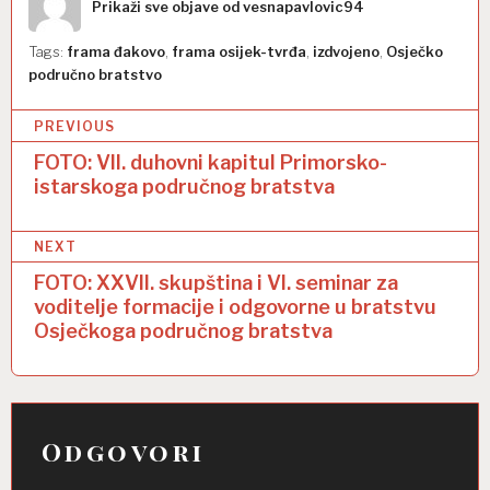
Prikaži sve objave od vesnapavlovic94
Tags:
frama đakovo
,
frama osijek-tvrđa
,
izdvojeno
,
Osječko
područno bratstvo
N
PREVIOUS
a
FOTO: VII. duhovni kapitul Primorsko-
istarskoga područnog bratstva
v
i
NEXT
g
FOTO: XXVII. skupština i VI. seminar za
a
voditelje formacije i odgovorne u bratstvu
Osječkoga područnog bratstva
c
i
j
a
Odgovori
o