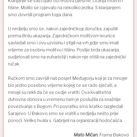
Klanjanje se sastojalo od redova pjesme, čitanja molitvi i
tišine. Molilo se i pjevalo na nekoliko jezika. S klanjanjem
smo dovršili program toga dana.
U nedjelju smo se, nakon zajedničkog doručka, zaputili
prema Brdu ukazanja. Zajedničkom molitvom krunice
savladali smo i ovu uzvisinu i stigli na vrh gdje smo imali
vrijeme za osobnu molitvu i tišinu. Poslije brda ukazanja,
sudjelovali smo na euharistiji i nakon nje otišli na zajednički
ručak.
Ručkom smo završili naš posjet Međugorju koji je za mnoge
bio jedno posebno vrijeme kojeg će se rado sjećati, a
mnogi su rekli da će se ovdje vratiti. Ova kvalitetna
duhovna obnova u vremenu nam je poslužila za snažnije
povezivanje s Bogom. Pri povratku smo kratko razgledali
Sarajevo. U Đakovo smo se vratili u nedjelju nešto prije
ponoći. Veliko hvala s. Gabrijeli na organizaciji hodočašća.
Mato Mićan
, Frama Đakovo