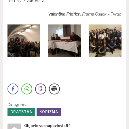
framaši iz Vukovara.
Valentina Fridrich
, Frama Osijek – Tvrđa
Categories:
BRATSTVA
KORIZMA
Objavio
vesnapavlovic94