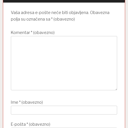
b
Vaša adresa e-pošte neće biti objavljena.
Obavezna
j
polja su označena sa
* (obavezno)
a
Komentar
* (obavezno)
v
a
Ime
* (obavezno)
E-pošta
* (obavezno)