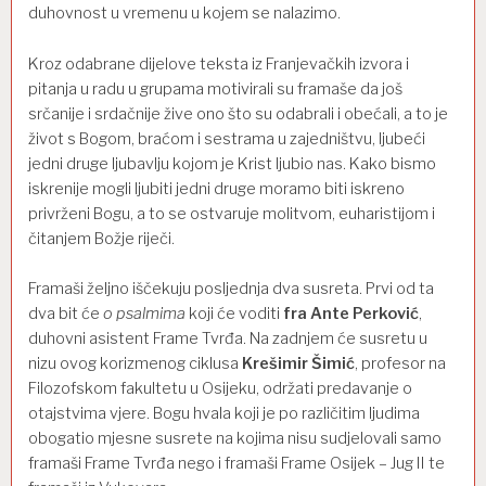
duhovnost u vremenu u kojem se nalazimo.
Kroz odabrane dijelove teksta iz Franjevačkih izvora i
pitanja u radu u grupama motivirali su framaše da još
srčanije i srdačnije žive ono što su odabrali i obećali, a to je
život s Bogom, braćom i sestrama u zajedništvu, ljubeći
jedni druge ljubavlju kojom je Krist ljubio nas. Kako bismo
iskrenije mogli ljubiti jedni druge moramo biti iskreno
privrženi Bogu, a to se ostvaruje molitvom, euharistijom i
čitanjem Božje riječi.
Framaši željno iščekuju posljednja dva susreta. Prvi od ta
dva bit će
o psalmima
koji će voditi
fra Ante Perković
,
duhovni asistent Frame Tvrđa. Na zadnjem će susretu u
nizu ovog korizmenog ciklusa
Krešimir Šimić
, profesor na
Filozofskom fakultetu u Osijeku, održati predavanje o
otajstvima vjere. Bogu hvala koji je po različitim ljudima
obogatio mjesne susrete na kojima nisu sudjelovali samo
framaši Frame Tvrđa nego i framaši Frame Osijek – Jug II te