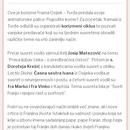
Ove je korizme Frama Osijek
–
Tvrđa predala svoje
animatorske palice. Pogodite kome? Za početak, framaši iz
Tvrđe odlučili su organizirati
korizmeni ciklus
te pozvati
vanjske predavače koji su na tjednim susretima obradili
različite teme na vrlo zanimljiv način.
Prvi je susret vodio vjeroučitelj
Josip Matezović
na temu
“Prava ljubav čeka – o predbračnoj čistoći”. Potom je
s.
Doroteja Krešić
s kandidaticama vodila susret u obliku
Lectio Divina
.
Časna sestra Ivana
iz Osijeka vodila je
susret o neumjerenosti i postu, a četvrti susret vodili su
fra Marko i fra Vinko
s Kaptola. Tema susreta bila je “Sveti
Franjo i njegov rast u svetosti”.
Fratri su na osvježavajući način iznijeli već znane, ali i nove
crtice iz Franjina života. Istaknuli su važnost i poruku koja se
krije u izboru imena sadašnjeg pape, pape Franje, zbog čega
je potreban taj Franjin duh danas i kako živjeti Franjinu