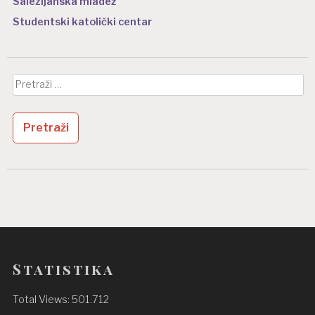
Salezijanska mladež
Studentski katolički centar
Pretraži:
Statistika
Total Views:
501.712