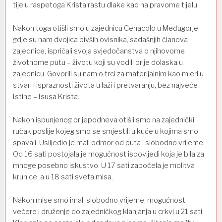
tijelu raspetoga Krista rastu dlake kao na pravome tijelu.
Nakon toga otišli smo u zajednicu Cenacolo u Međugorje
gdje su nam dvojica bivših ovisnika, sadašnjih članova
zajednice, ispričali svoja svjedočanstva o njihovome
životnome putu – životu koji su vodili prije dolaska u
zajednicu. Govorili su nam o trci za materijalnim kao mjerilu
stvari i ispraznosti života u laži i pretvaranju, bez najveće
Istine – Isusa Krista.
Nakon ispunjenog prijepodneva otišli smo na zajednički
ručak poslije kojeg smo se smjestili u kuće u kojima smo
spavali. Uslijedio je mali odmor od puta i slobodno vrijeme.
Od 16 sati postojala je mogućnost ispovijedi koja je bila za
mnoge posebno iskustvo. U 17 sati započela je molitva
krunice, a u 18 sati sveta misa.
Nakon mise smo imali slobodno vrijeme, mogućnost
večere i druženje do zajedničkog klanjanja u crkvi u 21 sati.