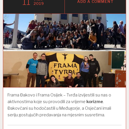
11
ADD A COMMENT
2019
Frama Đakovo i Frama Osijek – Tvrđa izvijestili su nas o
aktivnostima koje su provodili za vrijeme
korizme
.
Đakovčani su hodočastili u Međugorje, a Osječani imali
seriju gostujućih predavanja na mjesnim susretima.