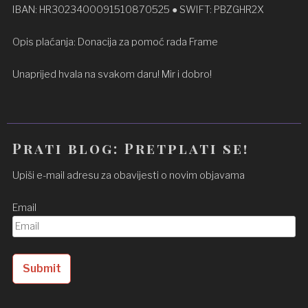
IBAN: HR3023400091510870525 ● SWIFT: PBZGHR2X
Opis plaćanja: Donacija za pomoć rada Frame
Unaprijed hvala na svakom daru! Mir i dobro!
Prati blog: Pretplati se!
Upiši e-mail adresu za obavijesti o novim objavama
Email