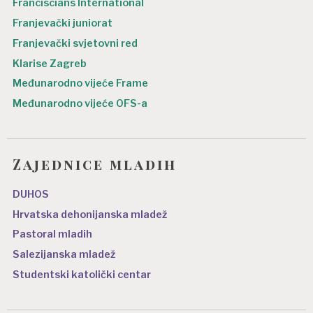
Franciscians International
Franjevački juniorat
Franjevački svjetovni red
Klarise Zagreb
Međunarodno vijeće Frame
Međunarodno vijeće OFS-a
Zajednice mladih
DUHOS
Hrvatska dehonijanska mladež
Pastoral mladih
Salezijanska mladež
Studentski katolički centar