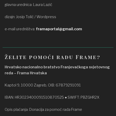
glavna urednica: Laura Lazić
dizajn: Josip Tolić / Wordpress
e-mail uredništva:
framaportal@gmail.com
Želite pomoći radu Frame?
Hrvatsko nacionalno bratstvo Franjevačkoga svjetovnog
reda – Frama Hrvatska
Kaptol 9, 10000 Zagreb, OIB: 67879291091
IBAN: HR3023400091510870525 ● SWIFT: PBZGHR2X
Opis plaćanja: Donacija za pomoć rada Frame