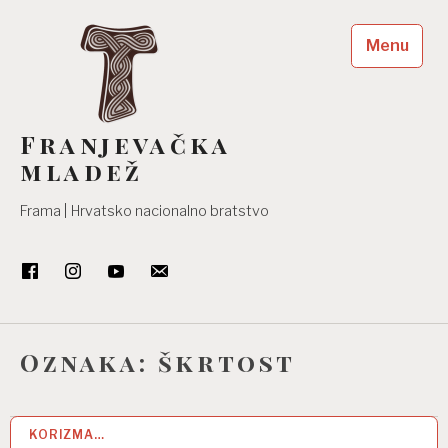
Skip
to
Menu
content
Franjevačka
mladež
Frama | Hrvatsko nacionalno bratstvo
Oznaka:
škrtost
KORIZMA…
24 VELJ 2021