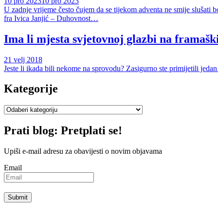
10 pro 2023
10 pro 2023
U zadnje vrijeme često čujem da se tijekom adventa ne smije slušati b
fra Ivica Janjić – Duhovnost…
Ima li mjesta svjetovnoj glazbi na framaš
21 velj 2018
Jeste li ikada bili nekome na sprovodu? Zasigurno ste primijetili jedan 
Kategorije
Kategorije
Prati blog: Pretplati se!
Upiši e-mail adresu za obavijesti o novim objavama
Email