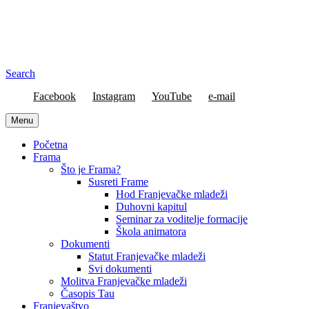
Search
Facebook
Instagram
YouTube
e-mail
Menu
Početna
Frama
Što je Frama?
Susreti Frame
Hod Franjevačke mladeži
Duhovni kapitul
Seminar za voditelje formacije
Škola animatora
Dokumenti
Statut Franjevačke mladeži
Svi dokumenti
Molitva Franjevačke mladeži
Časopis Tau
Franjevaštvo