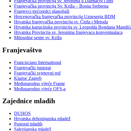
Franjevačka provincija sv. Jeronima u Dalmaciji i Istri
Franjevačka provincija Sv. Križa – Bosna Srebrena
Franjevci trećoredci glagoljaši
Hercegovačka franjevačka provincija Uznesenja BDM
Hrvatska franjevačka provincija sv. Ćirila i Metoda
Hrvatska kapucinska provincija sv. Leopolda Bogdana Mandić
Hrvatska Provincija sv. Jeronima franjevaca konventualaca
Milosrdne sestre sv. Križa
Franjevaštvo
Franciscians International
Franjevački juniorat
Franjevački svjetovni red
Klarise Zagreb
Međunarodno vijeće Frame
Međunarodno vijeće OFS-a
Zajednice mladih
DUHOS
Hrvatska dehonijanska mladež
Pastoral mladih
Salezijanska mladež