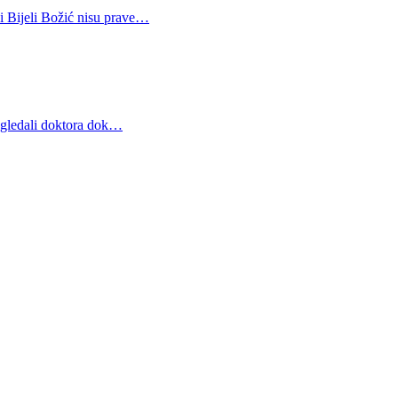
 i Bijeli Božić nisu prave…
da gledali doktora dok…