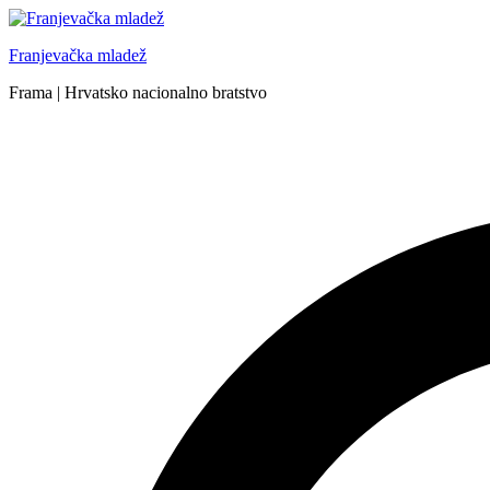
Skip
to
Franjevačka mladež
content
Frama | Hrvatsko nacionalno bratstvo