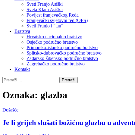
Sveti Franjo Asiški
Sveta Klara Asiška
Povijest franjevačkog Reda
Franjevački svjetovni red (OFS)
Sveti Franjo i “tau”
Bratstva
Hrvatsko nacionalno bratstvo
Osječko područno bratstvo
Primorsko-istarsko područno bratstvo
Splitsko-dubrovačko područno bratstvo
Zadarsko-šibensko područno bratstvo
Zagrebačko područno bratstvo
Kontakt
Pretraži:
Oznaka:
glazba
Došašće
Je li grijeh slušati božićnu glazbu u adven