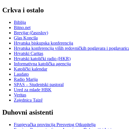
Crkva i ostalo
Biblija
Bitno.net
Brevijar (časoslov)
Glas Koncila
Hrvatska biskupska konferencija
Hrvatska konferencija viših redovničkih poglavara i poglavaric
Hrvatski Caritas
Hrvatski katolički radio (HKR)
Informativna katolička agencija
Katolički kalendar
Laudato
Radio Marija
SPAS – Studentski pastoral
Ured za mlade HBK
Veritas
Zajednica Taizé
Duhovni asistenti
Franjevačka provincija Presvetog Otkupitelja