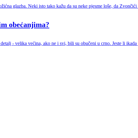
ožićna glazba. Neki isto tako kažu da su neke pjesme loše, da Zvončići
kim obećanjima?
detalj - velika većina, ako ne i svi, bili su obučeni u crno. Jeste li ika