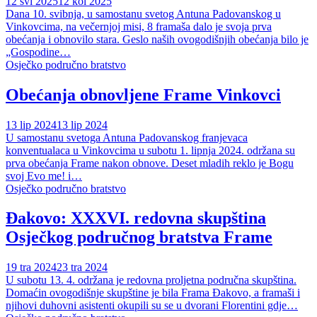
12 svi 2025
12 kol 2025
Dana 10. svibnja, u samostanu svetog Antuna Padovanskog u
Vinkovcima, na večernjoj misi, 8 framaša dalo je svoja prva
obećanja i obnovilo stara. Geslo naših ovogodišnjih obećanja bilo je
„Gospodine…
Osječko područno bratstvo
Obećanja obnovljene Frame Vinkovci
13 lip 2024
13 lip 2024
U samostanu svetoga Antuna Padovanskog franjevaca
konventualaca u Vinkovcima u subotu 1. lipnja 2024. održana su
prva obećanja Frame nakon obnove. Deset mladih reklo je Bogu
svoj Evo me! i…
Osječko područno bratstvo
Đakovo: XXXVI. redovna skupština
Osječkog područnog bratstva Frame
19 tra 2024
23 tra 2024
U subotu 13. 4. održana je redovna proljetna područna skupština.
Domaćin ovogodišnje skupštine je bila Frama Đakovo, a framaši i
njihovi duhovni asistenti okupili su se u dvorani Florentini gdje…