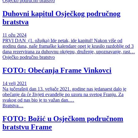
Osječko područno bratstvo
Duhovni kapitul Osječkog područnog
bratstva
11 ožu 2024
PRVI DAN (1. ožujka) Ide petak, ide kapitul! Nakon više od
godinu dana, naše framaške kalendare opet je krasilo razdoblje od 3
dana rezervirana za duhovnu okrjepu, druženje, upoznavanje, rast…
Osječko područno bratstvo
FOTO: Obećanja Frame Vinkovci
14 velj 2021
Na jučerašnji dan 13. veljače 2021. godine nas jedanaest dalo je
obećanje da će živjeti evanđelje po uzoru na svetog Franju. Za
svakog od nas bio je to važan dan.…
Bratstva…
FOTO: Božić u Osječkom područnom
bratstvu Frame