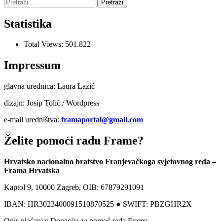
Pretraži:
Statistika
Total Views:
501.822
Impressum
glavna urednica: Laura Lazić
dizajn: Josip Tolić / Wordpress
e-mail uredništva:
framaportal@gmail.com
Želite pomoći radu Frame?
Hrvatsko nacionalno bratstvo Franjevačkoga svjetovnog reda –
Frama Hrvatska
Kaptol 9, 10000 Zagreb, OIB: 67879291091
IBAN: HR3023400091510870525 ● SWIFT: PBZGHR2X
Opis plaćanja: Donacija za pomoć rada Frame