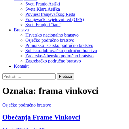
Sveti Franjo Asiški
Sveta Klara Asiška
Povijest franjevačkog Reda
Franjevački svjetovni red (OFS)
Sveti Franjo i “tau”
Bratstva
Hrvatsko nacionalno bratstvo
Osječko područno bratstvo
Primorsko-istarsko područno bratstvo
Splitsko-dubrovačko područno bratstvo
Zadarsko-šibensko područno bratstvo
Zagrebačko područno bratstvo
Kontakt
Pretraži:
Oznaka:
frama vinkovci
Osječko područno bratstvo
Obećanja Frame Vinkovci