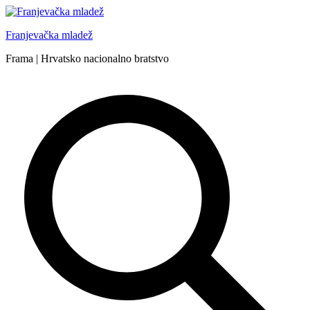
Skip
to
Franjevačka mladež
content
Frama | Hrvatsko nacionalno bratstvo