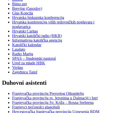
Bitno.net
Brevijar (časoslov)
Glas Koncila
Hrvatska biskupska konferencija
Hrvatska konferencija viših redovničkih poglavara i
poglavarica
Hrvatski Caritas
Hrvatski katolički radio (HKR)
Informativna katolička agencija
Katolički kalendar
Laudato
Radio Marija
SPAS – Studentski pastoral
Ured za mlade HBK
Veritas
Zajednica Taizé
Duhovni asistenti
Franjevačka provincija Presvetog Otkupitelja
Franjevačka provincija sv. Jeronima u Dalmaciji i Istri
Franjevačka provincija Sv. Križa – Bosna Srebrena
Franjevci trećoredci glagoljaši
Hercegovačka franjevačka provincija Uznesenja BDM