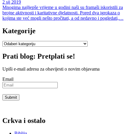
2 sij 2019
Mnogima najljepše vrijeme u godini naši su framaši iskoristili za
brojne aktivnosti i karitativne djelatnosti. Pored dva igrokaza o
kojima ste već mogli nešto pročitati, a od nedavno i pogledati,…
Kategorije
Kategorije
Prati blog: Pretplati se!
Upiši e-mail adresu za obavijesti o novim objavama
Email
Crkva i ostalo
Biblija