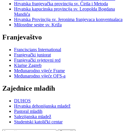
Hrvatska franjevačka provincija sv. Ćirila i Metoda
Hrvatska kapucinska provincija sv. Leopolda Bogdana
Mandića
Hrvatska Provincija sv. Jeronima franjevaca konventualaca
Milosrdne sestre sv. Križa
Franjevaštvo
Franciscians International
Franjevački juniorat
Franjevački svjetovni red
Klarise Zagreb
Međunarodno vijeće Frame
Međunarodno vijeće OFS-a
Zajednice mladih
DUHOS
Hrvatska dehonijanska mladež
Pastoral mladih
Salezijanska mladež
Studentski katolički centar