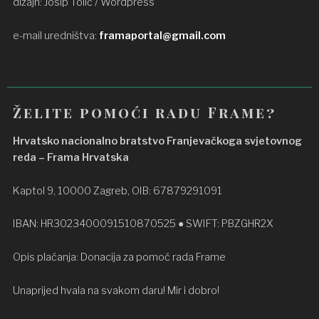
dizajn: Josip Tolić / Wordpress
e-mail uredništva:
framaportal@gmail.com
Želite pomoći radu Frame?
Hrvatsko nacionalno bratstvo Franjevačkoga svjetovnog
reda – Frama Hrvatska
Kaptol 9, 10000 Zagreb, OIB: 67879291091
IBAN: HR3023400091510870525 ● SWIFT: PBZGHR2X
Opis plaćanja: Donacija za pomoć rada Frame
Unaprijed hvala na svakom daru! Mir i dobro!