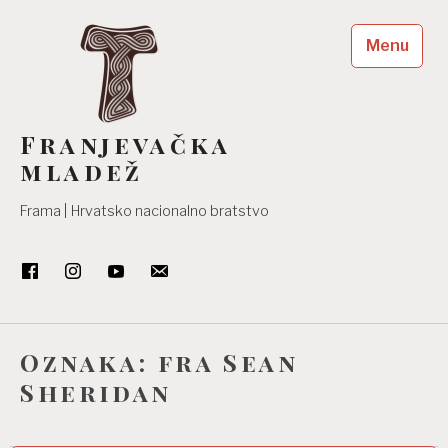
Skip
to
Menu
content
Franjevačka
mladež
Frama | Hrvatsko nacionalno bratstvo
Oznaka:
fra Sean
Sheridan