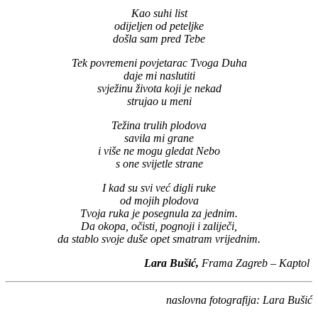
Kao suhi list
odijeljen od peteljke
došla sam pred Tebe
Tek povremeni povjetarac Tvoga Duha
daje mi naslutiti
svježinu života koji je nekad
strujao u meni
Težina trulih plodova
savila mi grane
i više ne mogu gledat Nebo
s one svijetle strane
I kad su svi već digli ruke
od mojih plodova
Tvoja ruka je posegnula za jednim.
Da okopa, očisti, pognoji i zaliječi,
da stablo svoje duše opet smatram vrijednim.
Lara Bušić,
Frama Zagreb – Kaptol
naslovna fotografija: Lara Bušić