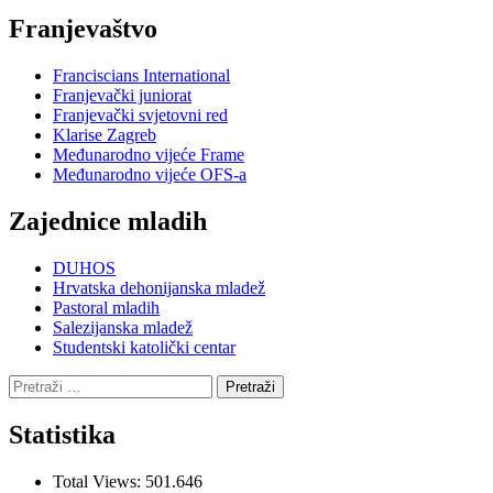
Franjevaštvo
Franciscians International
Franjevački juniorat
Franjevački svjetovni red
Klarise Zagreb
Međunarodno vijeće Frame
Međunarodno vijeće OFS-a
Zajednice mladih
DUHOS
Hrvatska dehonijanska mladež
Pastoral mladih
Salezijanska mladež
Studentski katolički centar
Pretraži:
Statistika
Total Views:
501.646