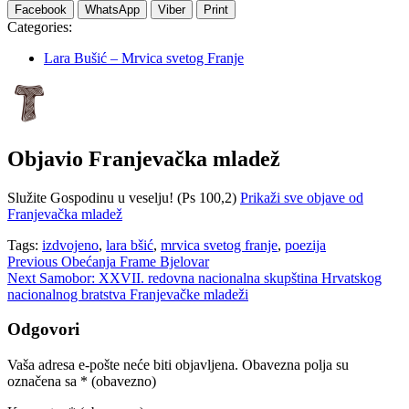
Facebook
WhatsApp
Viber
Print
Categories:
Lara Bušić – Mrvica svetog Franje
Objavio
Franjevačka mladež
Služite Gospodinu u veselju! (Ps 100,2)
Prikaži sve objave od
Franjevačka mladež
Tags:
izdvojeno
,
lara bšić
,
mrvica svetog franje
,
poezija
Navigacija
Previous
Obećanja Frame Bjelovar
Next
Samobor: XXVII. redovna nacionalna skupština Hrvatskog
objava
nacionalnog bratstva Franjevačke mladeži
Odgovori
Vaša adresa e-pošte neće biti objavljena.
Obavezna polja su
označena sa
* (obavezno)