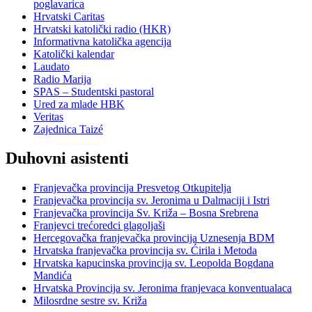
poglavarica
Hrvatski Caritas
Hrvatski katolički radio (HKR)
Informativna katolička agencija
Katolički kalendar
Laudato
Radio Marija
SPAS – Studentski pastoral
Ured za mlade HBK
Veritas
Zajednica Taizé
Duhovni asistenti
Franjevačka provincija Presvetog Otkupitelja
Franjevačka provincija sv. Jeronima u Dalmaciji i Istri
Franjevačka provincija Sv. Križa – Bosna Srebrena
Franjevci trećoredci glagoljaši
Hercegovačka franjevačka provincija Uznesenja BDM
Hrvatska franjevačka provincija sv. Ćirila i Metoda
Hrvatska kapucinska provincija sv. Leopolda Bogdana
Mandića
Hrvatska Provincija sv. Jeronima franjevaca konventualaca
Milosrdne sestre sv. Križa