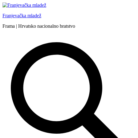
Skip
to
Franjevačka mladež
content
Frama | Hrvatsko nacionalno bratstvo