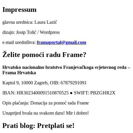
Impressum
glavna urednica: Laura Lazić
dizajn: Josip Tolić / Wordpress
e-mail uredništva:
framaportal@gmail.com
Želite pomoći radu Frame?
Hrvatsko nacionalno bratstvo Franjevačkoga svjetovnog reda –
Frama Hrvatska
Kaptol 9, 10000 Zagreb, OIB: 67879291091
IBAN: HR3023400091510870525 ● SWIFT: PBZGHR2X
Opis plaćanja: Donacija za pomoć rada Frame
Unaprijed hvala na svakom daru! Mir i dobro!
Prati blog: Pretplati se!