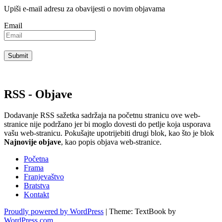
Upiši e-mail adresu za obavijesti o novim objavama
Email
RSS - Objave
Dodavanje RSS sažetka sadržaja na početnu stranicu ove web-
stranice nije podržano jer bi moglo dovesti do petlje koja usporava
vašu web-stranicu. Pokušajte upotrijebiti drugi blok, kao što je blok
Najnovije objave
, kao popis objava ​​web-stranice.
Početna
Frama
Franjevaštvo
Bratstva
Kontakt
Proudly powered by WordPress
|
Theme: TextBook by
WordPress.com
.