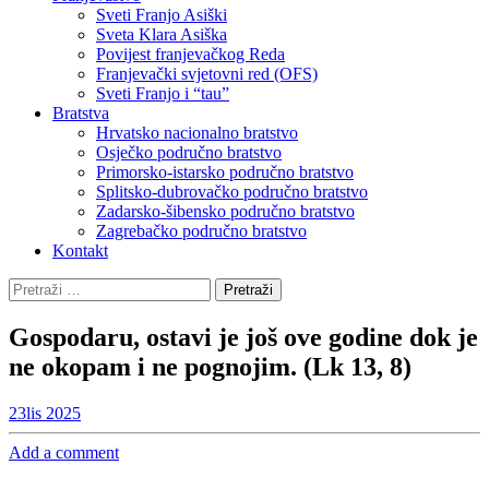
Sveti Franjo Asiški
Sveta Klara Asiška
Povijest franjevačkog Reda
Franjevački svjetovni red (OFS)
Sveti Franjo i “tau”
Bratstva
Hrvatsko nacionalno bratstvo
Osječko područno bratstvo
Primorsko-istarsko područno bratstvo
Splitsko-dubrovačko područno bratstvo
Zadarsko-šibensko područno bratstvo
Zagrebačko područno bratstvo
Kontakt
Pretraži:
Gospodaru, ostavi je još ove godine dok je
ne okopam i ne pognojim. (Lk 13, 8)
23
lis 2025
Add a comment