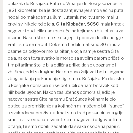
polazak do Bošnjaka. Ruta od Vrbanje do Bošnjaka iznosila
je 21 kilometar i bila je dosta zahtjevna jer smo većinu puta
hodali po makadamu u šumi. Jutarnju molitvu smo imali u
crkvi sv. Nikole gdje je
s. Gita Klobučar, SCSC
imala kratak
nagovor i podijelila nam papiriće na kojima su bila pitanja za
osamu. Nakon što smo se okrijepili i ponovo dobili energije
vratili smo se na put. Dok smo hodali imali smo 30 minuta
osame da odgovorimo na pitanja koja nam je sestra Gita
dala, nakon toga svatko je morao sa svojim parom pričati o
tim pitanjima što je bila odlična prilika da se upoznamo i
zbližimo jedni s drugima. Nakon puno žuljeva i boli u nogama
zbog hodanja po kamenju stigli smo u Bošnjake. Po dolasku
u Bošnjake domaćini su se potrudili da nam boravak kod
njih bude ugodan. Nakon zasluženog odmora slijedio je
nagovor sestre Gite na temu
Brat Sunce
koji nam je bio
poticaj za promišljanje na koji način mi možemo biti “sunce”
u svakodnevnom životu. Imali smo i rad po skupinama gdje
smo imali vremena osvrnuti se na nagovor i odgovoriti na
pitanja, te smo dobili i zadatak da svaka osoba na papirić