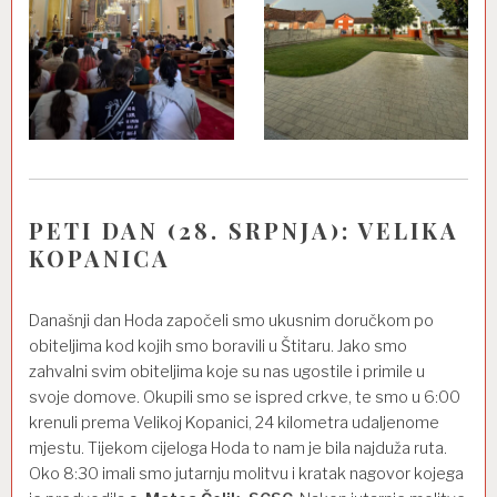
PETI DAN (28. SRPNJA): VELIKA
KOPANICA
Današnji dan Hoda započeli smo ukusnim doručkom po
obiteljima kod kojih smo boravili u Štitaru. Jako smo
zahvalni svim obiteljima koje su nas ugostile i primile u
svoje domove. Okupili smo se ispred crkve, te smo u 6:00
krenuli prema Velikoj Kopanici, 24 kilometra udaljenome
mjestu. Tijekom cijeloga Hoda to nam je bila najduža ruta.
Oko 8:30 imali smo jutarnju molitvu i kratak nagovor kojega