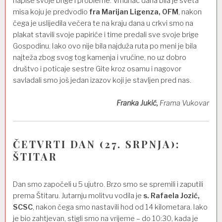
napiše svoje brige i probleme. Vrhunac dana bila je sveta
misa koju je predvodio
fra Marijan Ligenza, OFM
, nakon
čega je uslijedila večera te na kraju dana u crkvi smo na
plakat stavili svoje papiriće i time predali sve svoje brige
Gospodinu. Iako ovo nije bila najduža ruta po meni je bila
najteža zbog svog tog kamenja i vrućine, no uz dobro
društvo i poticaje sestre Gite kroz osamu i nagovor
savladali smo još jedan izazov koji je stavljen pred nas.
Franka Jukić,
Frama Vukovar
ČETVRTI DAN (27. SRPNJA):
ŠTITAR
Dan smo započeli u 5 ujutro. Brzo smo se spremili i zaputili
prema Štitaru. Jutarnju molitvu vodila je
s. Rafaela Jozić,
SCSC
, nakon čega smo nastavili hod od 14 kilometara. Iako
je bio zahtjevan, stigli smo na vrijeme – do 10:30, kada je