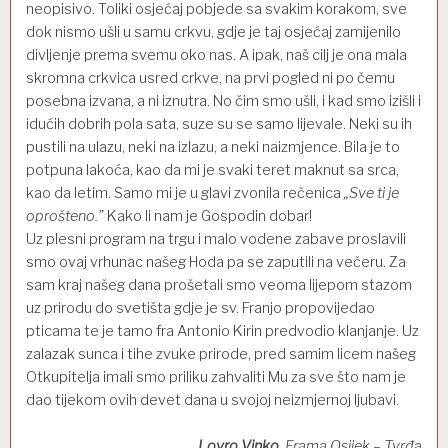
neopisivo. Toliki osjećaj pobjede sa svakim korakom, sve
dok nismo ušli u samu crkvu, gdje je taj osjećaj zamijenilo
divljenje prema svemu oko nas. A ipak, naš cilj je ona mala
skromna crkvica usred crkve, na prvi pogled ni po čemu
posebna izvana, a ni iznutra. No čim smo ušli, i kad smo izišli i
idućih dobrih pola sata, suze su se samo lijevale. Neki su ih
pustili na ulazu, neki na izlazu, a neki naizmjence. Bila je to
potpuna lakoća, kao da mi je svaki teret maknut sa srca,
kao da letim. Samo mi je u glavi zvonila rečenica
„Sve ti je
oprošteno.”
Kako li nam je Gospodin dobar!
Uz plesni program na trgu i malo vodene zabave proslavili
smo ovaj vrhunac našeg Hoda pa se zaputili na večeru. Za
sam kraj našeg dana prošetali smo veoma lijepom stazom
uz prirodu do svetišta gdje je sv. Franjo propovijedao
pticama te je tamo fra Antonio Kirin predvodio klanjanje. Uz
zalazak sunca i tihe zvuke prirode, pred samim licem našeg
Otkupitelja imali smo priliku zahvaliti Mu za sve što nam je
dao tijekom ovih devet dana u svojoj neizmjernoj ljubavi.
Lovro Vinko,
Frama Osijek – Tvrđa