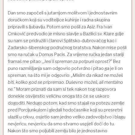
Dan smo započeli s jutarnjom molitvom i jednostavnim
doručkom koji su voditeljice kuhinje i radna skupina
pripravili s ljubavlju. Potom smo pošli za Asiz. Fra Ivan
Crnković predvodio je misno slavlje u Bazilici sv. Klare gdje
su nam se pridružili i članovi Splitsko-dubrovačog kao i
Zadarsko-šibenskog područnog bratstva. Nakon mise pošli
smo na ručak u Domus Pacis. Za vrijeme ručka jedan stariji
framaš me pitao:
„Jesi li spreman za potpuni oprost?”
Bez
puno razmišljanja sam odgovrio potvrdno i pitao ga je li on
spreman, na što mi je odgovrio:
„Mislim da nikad ne možeš
biti, koliko god se pripremao. Duševno možeš, ali mentalno
ne.”
Moram priznati da sam si tek nakon tog razgovora
donekle osvijestio veličinu onoga što će se uskoro
dogoditi. Nedugo potom, kad smo stajali na potezu zemlje
pred Porcijunkulom i gledali hodočasnike koji su presretni
ulazili u crkvu, osjetio sam jedno veliko zadovoljstvo i blagu
nevjericu, nevjericu da smo stvarno uspjeli doći do tu.
Nakon što smo poljubili zemlju bilo je jednostavno