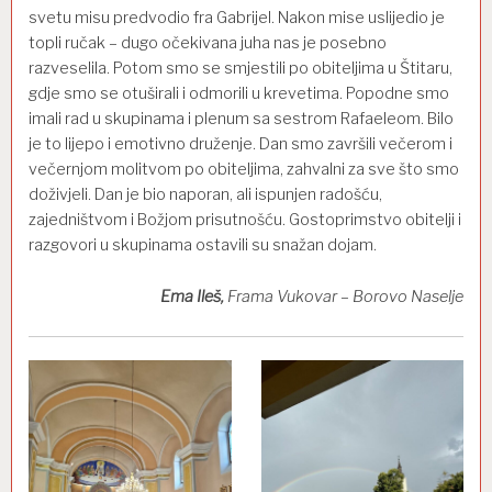
svetu misu predvodio fra Gabrijel. Nakon mise uslijedio je
topli ručak – dugo očekivana juha nas je posebno
razveselila. Potom smo se smjestili po obiteljima u Štitaru,
gdje smo se otuširali i odmorili u krevetima. Popodne smo
imali rad u skupinama i plenum sa sestrom Rafaeleom. Bilo
je to lijepo i emotivno druženje. Dan smo završili večerom i
večernjom molitvom po obiteljima, zahvalni za sve što smo
doživjeli. Dan je bio naporan, ali ispunjen radošću,
zajedništvom i Božjom prisutnošću. Gostoprimstvo obitelji i
razgovori u skupinama ostavili su snažan dojam.
Ema Ileš,
Frama Vukovar – Borovo Naselje