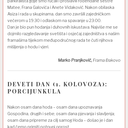
parkirališta gdje smo ručali i proslavili rođendane sestre
Matee, Frana Galovića i Anete Vidaković. Nakon obilaska
Asiza i rada u skupinama, dan smo završili zajedničkom
večerom u 19:30 i odlaskom na spavanje u 23:00.
Dan je bio pun hodanja i duhovnih iskustava. Najviše me se
dojmilo razgledavanje svetišta i osjećaj zajedništva s našim
framašima tijekom međupodručnog rada te čuti njihova
mišljenja o hodu i vjeri.
Marko Pranjković,
Frama Đakovo
DEVETI DAN (1. KOLOVOZA):
PORCIJUNKULA
Nakon osam dana hoda – osam dana upoznavanja
Gospodina, drugih i sebe; osam dana pjevanja i slavljenja;
osam dana pripreme za cilj samog Hoda – došao je i dan
kad ćemo primiti potpuni oprost.