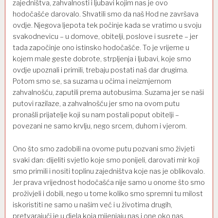
zajedništva, zahvalnosti i ljubavi kojim nas je ovo
hodočašće darovalo. Shvatili smo da naš Hod ne završava
ovdje. Njegova ljepota tek počinje kada se vratimo u svoju
svakodnevicu – u domove, obitelji, poslove i susrete – jer
tada započinje ono istinsko hodočašće. To je vrijeme u
kojem male geste dobrote, strpljenja i ljubavi, koje smo
ovdje upoznali i primili, trebaju postati naš dar drugima.
Potom smo se, sa suzama u očima i neizmjernom
zahvalnošću, zaputili prema autobusima. Suzama jer se naši
putovi razilaze, a zahvalnošću jer smo na ovom putu
pronašli prijatelje koji su nam postali poput obitelji –
povezani ne samo krvlju, nego srcem, duhom i vjerom.
Ono što smo zadobili na ovome putu pozvani smo živjeti
svaki dan: dijeliti svjetlo koje smo ponijeli, darovati mir koji
smo primili i nositi toplinu zajedništva koje nas je oblikovalo.
Jer prava vrijednost hodočašća nije samo u onome što smo
proživjeli i dobili, nego u tome koliko smo spremni tu milost
iskoristiti ne samo u našim već i u životima drugih,
pretvarajući je u djela koja mijenjaju nas i one oko nas.