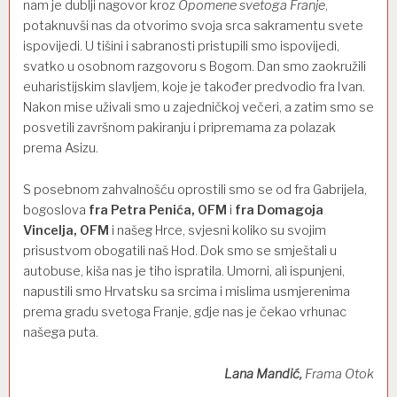
nam je dublji nagovor kroz
Opomene svetoga Franje
,
potaknuvši nas da otvorimo svoja srca sakramentu svete
ispovijedi. U tišini i sabranosti pristupili smo ispovijedi,
svatko u osobnom razgovoru s Bogom. Dan smo zaokružili
euharistijskim slavljem, koje je također predvodio fra Ivan.
Nakon mise uživali smo u zajedničkoj večeri, a zatim smo se
posvetili završnom pakiranju i pripremama za polazak
prema Asizu.
S posebnom zahvalnošću oprostili smo se od fra Gabrijela,
bogoslova
fra Petra Penića, OFM
i
fra Domagoja
Vincelja, OFM
i našeg Hrce, svjesni koliko su svojim
prisustvom obogatili naš Hod. Dok smo se smještali u
autobuse, kiša nas je tiho ispratila. Umorni, ali ispunjeni,
napustili smo Hrvatsku sa srcima i mislima usmjerenima
prema gradu svetoga Franje, gdje nas je čekao vrhunac
našega puta.
Lana Mandić,
Frama Otok