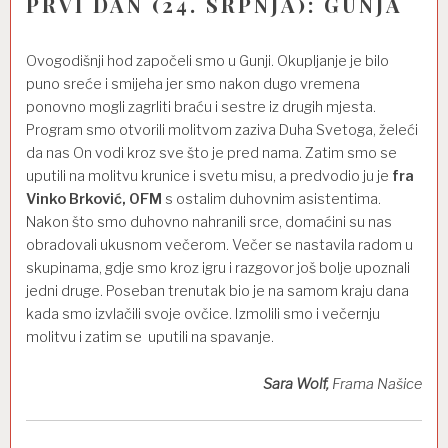
PRVI DAN (24. SRPNJA): GUNJA
Ovogodišnji hod započeli smo u Gunji. Okupljanje je bilo
puno sreće i smijeha jer smo nakon dugo vremena
ponovno mogli zagrliti braću i sestre iz drugih mjesta.
Program smo otvorili molitvom zaziva Duha Svetoga, želeći
da nas On vodi kroz sve što je pred nama. Zatim smo se
uputili na molitvu krunice i svetu misu, a predvodio ju je
fra
Vinko Brković, OFM
s ostalim duhovnim asistentima.
Nakon što smo duhovno nahranili srce, domaćini su nas
obradovali ukusnom večerom. Večer se nastavila radom u
skupinama, gdje smo kroz igru i razgovor još bolje upoznali
jedni druge. Poseban trenutak bio je na samom kraju dana
kada smo izvlačili svoje ovčice. Izmolili smo i večernju
molitvu i zatim se uputili na spavanje.
Sara Wolf,
Frama Našice