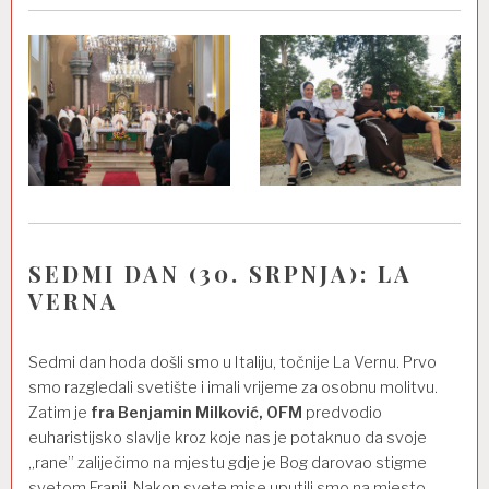
SEDMI DAN (30. SRPNJA): LA
VERNA
Sedmi dan hoda došli smo u Italiju, točnije La Vernu. Prvo
smo razgledali svetište i imali vrijeme za osobnu molitvu.
Zatim je
fra Benjamin Milković, OFM
predvodio
euharistijsko slavlje kroz koje nas je potaknuo da svoje
„rane” zaliječimo na mjestu gdje je Bog darovao stigme
svetom Franji. Nakon svete mise uputili smo na mjesto