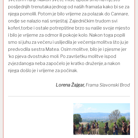
posljednjih trenutaka jednog od naših framaša kako bi se za
njega pomolili. Potom je bilo vrijeme za polazak do Cannare,
ondje se nalazio naš smještaj. Zajedničkim trudom svi
koferi,torbe i ostale potrepštine brzo su našle svoje mjesto
i bilo je vrijeme za odmor ili pokoje kolo. Nakon toga popili
smo si juhu za večeru i uslijedila je večernja molitva što ju je
predvodila sestra Matea. Osim molitve, bilo je i pjesme jer
‘ko pjeva dvostruko moli. Po završetku molitve ispod
zvjezdanoga neba započelo je kratko druženje,a nakon
njega došlo je i vrijeme za počinak.
Lorena Žajgar,
Frama Slavonski Brod