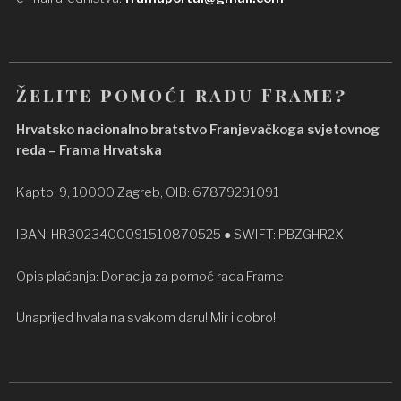
Želite pomoći radu Frame?
Hrvatsko nacionalno bratstvo Franjevačkoga svjetovnog
reda – Frama Hrvatska
Kaptol 9, 10000 Zagreb, OIB: 67879291091
IBAN: HR3023400091510870525 ● SWIFT: PBZGHR2X
Opis plaćanja: Donacija za pomoć rada Frame
Unaprijed hvala na svakom daru! Mir i dobro!