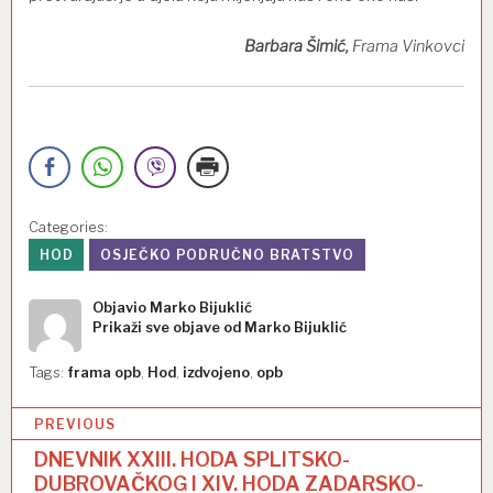
Barbara Šimić,
Frama Vinkovci
Categories:
HOD
OSJEČKO PODRUČNO BRATSTVO
Objavio
Marko Bijuklić
Prikaži sve objave od Marko Bijuklić
Tags:
frama opb
,
Hod
,
izdvojeno
,
opb
N
PREVIOUS
a
DNEVNIK XXIII. HODA SPLITSKO-
DUBROVAČKOG I XIV. HODA ZADARSKO-