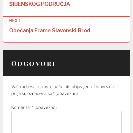
v
ŠIBENSKOG PODRUČJA
i
g
NEXT
a
Obećanja Frame Slavonski Brod
c
i
j
Odgovori
a
o
Vaša adresa e-pošte neće biti objavljena.
Obavezna
b
polja su označena sa
* (obavezno)
j
a
Komentar
* (obavezno)
v
a