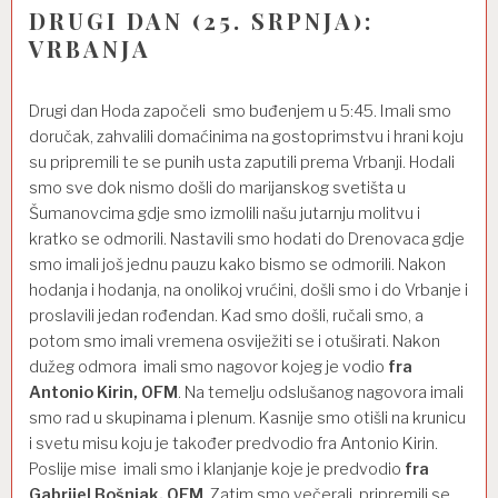
DRUGI DAN (25. SRPNJA):
VRBANJA
Drugi dan Hoda započeli smo buđenjem u 5:45. Imali smo
doručak, zahvalili domaćinima na gostoprimstvu i hrani koju
su pripremili te se punih usta zaputili prema Vrbanji. Hodali
smo sve dok nismo došli do marijanskog svetišta u
Šumanovcima gdje smo izmolili našu jutarnju molitvu i
kratko se odmorili. Nastavili smo hodati do Drenovaca gdje
smo imali još jednu pauzu kako bismo se odmorili. Nakon
hodanja i hodanja, na onolikoj vrućini, došli smo i do Vrbanje i
proslavili jedan rođendan. Kad smo došli, ručali smo, a
potom smo imali vremena osviježiti se i otuširati. Nakon
dužeg odmora imali smo nagovor kojeg je vodio
fra
Antonio Kirin, OFM
. Na temelju odslušanog nagovora imali
smo rad u skupinama i plenum. Kasnije smo otišli na krunicu
i svetu misu koju je također predvodio fra Antonio Kirin.
Poslije mise imali smo i klanjanje koje je predvodio
fra
Gabrijel Bošnjak, OFM
. Zatim smo večerali, pripremili se