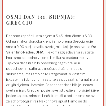
OSMI DAN (31. SRPNJA):
GRECCIO
Dan smo započeli ustajanjem u 5:45 i doručkom u 6:30.
Odmah nakon doručka krenuli smo prema Grecciu, gdje
smo u 9:00 sudjelovali u svetoj misi koju je predvodio
fra
Valentino Radoš, OFM
. Tijekom razgledavanja svetišta
imali smo slobodno vrijeme i priliku za osobnu molitvu.
Tijekom dana nije bilo posebnog nagovora, ali u
popodnevnim satima, u međupodručnom radu u
skupinama, imali smo priliku razgovarati o vlastitim
iskustvima i duhovnom rastu te se povezati s framašima iz
drugih dijelova Hrvatske. Posebnost dana bila je upravo
sveta misa u Grecciu i posjet svetištu gdje smo vidjeli i žive
jaslice koje su pripremili naši framaši, a potom smo se svi
zajedno fotografirali. Nakon toga spustili smo se do