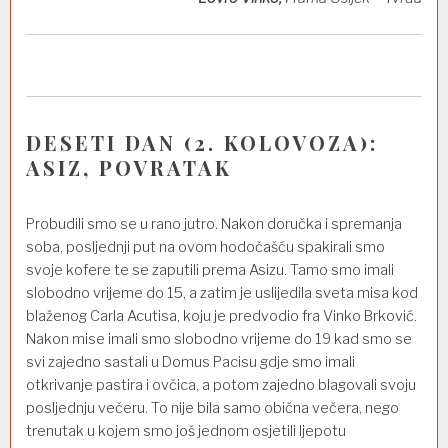
DESETI DAN (2. KOLOVOZA):
ASIZ, POVRATAK
Probudili smo se u rano jutro. Nakon doručka i spremanja
soba, posljednji put na ovom hodočašću spakirali smo
svoje kofere te se zaputili prema Asizu. Tamo smo imali
slobodno vrijeme do 15, a zatim je uslijedila sveta misa kod
blaženog Carla Acutisa, koju je predvodio fra Vinko Brković.
Nakon mise imali smo slobodno vrijeme do 19 kad smo se
svi zajedno sastali u Domus Pacisu gdje smo imali
otkrivanje pastira i ovčica, a potom zajedno blagovali svoju
posljednju večeru. To nije bila samo obična večera, nego
trenutak u kojem smo još jednom osjetili ljepotu