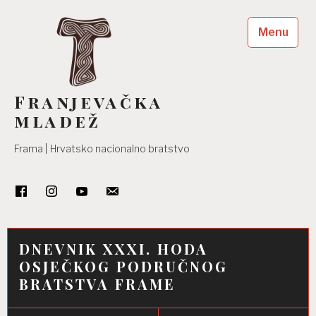
Skip
to
Menu
content
Franjevačka
mladež
Frama | Hrvatsko nacionalno bratstvo
DNEVNIK XXXI. HODA
OSJEČKOG PODRUČNOG
BRATSTVA FRAME