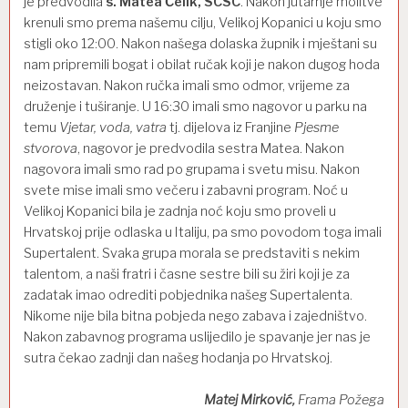
je predvodila
s. Matea Čelik, SCSC
. Nakon jutarnje molitve
krenuli smo prema našemu cilju, Velikoj Kopanici u koju smo
stigli oko 12:00. Nakon našega dolaska župnik i mještani su
nam pripremili bogat i obilat ručak koji je nakon dugog hoda
neizostavan. Nakon ručka imali smo odmor, vrijeme za
druženje i tuširanje. U 16:30 imali smo nagovor u parku na
temu
Vjetar, voda, vatra
tj. dijelova iz Franjine
Pjesme
stvorova
, nagovor je predvodila sestra Matea. Nakon
nagovora imali smo rad po grupama i svetu misu. Nakon
svete mise imali smo večeru i zabavni program. Noć u
Velikoj Kopanici bila je zadnja noć koju smo proveli u
Hrvatskoj prije odlaska u Italiju, pa smo povodom toga imali
Supertalent. Svaka grupa morala se predstaviti s nekim
talentom, a naši fratri i časne sestre bili su žiri koji je za
zadatak imao odrediti pobjednika našeg Supertalenta.
Nikome nije bila bitna pobjeda nego zabava i zajedništvo.
Nakon zabavnog programa uslijedilo je spavanje jer nas je
sutra čekao zadnji dan našeg hodanja po Hrvatskoj.
Matej Mirković,
Frama Požega