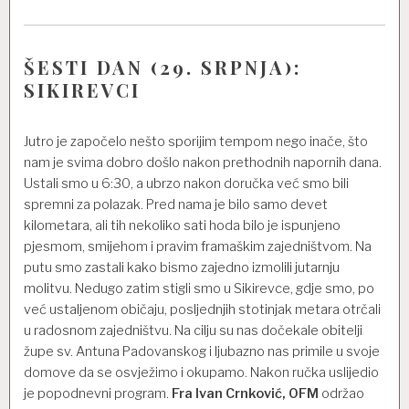
ŠESTI DAN (29. SRPNJA):
SIKIREVCI
Jutro je započelo nešto sporijim tempom nego inače, što
nam je svima dobro došlo nakon prethodnih napornih dana.
Ustali smo u 6:30, a ubrzo nakon doručka već smo bili
spremni za polazak. Pred nama je bilo samo devet
kilometara, ali tih nekoliko sati hoda bilo je ispunjeno
pjesmom, smijehom i pravim framaškim zajedništvom. Na
putu smo zastali kako bismo zajedno izmolili jutarnju
molitvu. Nedugo zatim stigli smo u Sikirevce, gdje smo, po
već ustaljenom običaju, posljednjih stotinjak metara otrčali
u radosnom zajedništvu. Na cilju su nas dočekale obitelji
župe sv. Antuna Padovanskog i ljubazno nas primile u svoje
domove da se osvježimo i okupamo. Nakon ručka uslijedio
je popodnevni program.
Fra Ivan Crnković, OFM
održao