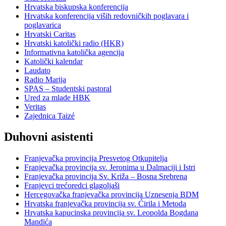
Hrvatska biskupska konferencija
Hrvatska konferencija viših redovničkih poglavara i
poglavarica
Hrvatski Caritas
Hrvatski katolički radio (HKR)
Informativna katolička agencija
Katolički kalendar
Laudato
Radio Marija
SPAS – Studentski pastoral
Ured za mlade HBK
Veritas
Zajednica Taizé
Duhovni asistenti
Franjevačka provincija Presvetog Otkupitelja
Franjevačka provincija sv. Jeronima u Dalmaciji i Istri
Franjevačka provincija Sv. Križa – Bosna Srebrena
Franjevci trećoredci glagoljaši
Hercegovačka franjevačka provincija Uznesenja BDM
Hrvatska franjevačka provincija sv. Ćirila i Metoda
Hrvatska kapucinska provincija sv. Leopolda Bogdana
Mandića