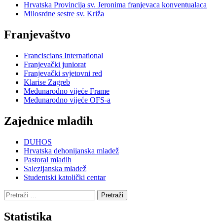
Hrvatska Provincija sv. Jeronima franjevaca konventualaca
Milosrdne sestre sv. Križa
Franjevaštvo
Franciscians International
Franjevački juniorat
Franjevački svjetovni red
Klarise Zagreb
Međunarodno vijeće Frame
Međunarodno vijeće OFS-a
Zajednice mladih
DUHOS
Hrvatska dehonijanska mladež
Pastoral mladih
Salezijanska mladež
Studentski katolički centar
Pretraži:
Statistika