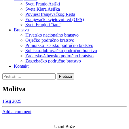
Sveti Franjo Asiški
Sveta Klara Asiška
Povijest franjevačkog Reda
Franjevački svjetovni red (OFS)
Sveti Franjo i “tau”
Bratstva
Hrvatsko nacionalno bratstvo
Osječko područno bratstvo
Primorsko-istarsko područno bratstvo
Splitsko-dubrovačko područno bratstvo
Zadarsko-šibensko područno bratstvo
Zagrebačko područno bratstvo
Kontakt
Pretraži:
Molitva
15
sij 2025
Add a comment
Uzmi Bože