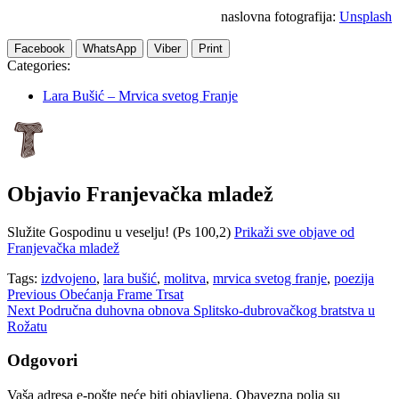
naslovna fotografija:
Unsplash
Facebook
WhatsApp
Viber
Print
Categories:
Lara Bušić – Mrvica svetog Franje
Objavio
Franjevačka mladež
Služite Gospodinu u veselju! (Ps 100,2)
Prikaži sve objave od
Franjevačka mladež
Tags:
izdvojeno
,
lara bušić
,
molitva
,
mrvica svetog franje
,
poezija
Navigacija
Previous
Obećanja Frame Trsat
Next
Područna duhovna obnova Splitsko-dubrovačkog bratstva u
objava
Rožatu
Odgovori
Vaša adresa e-pošte neće biti objavljena.
Obavezna polja su