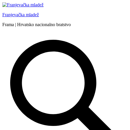
Skip
to
Franjevačka mladež
content
Frama | Hrvatsko nacionalno bratstvo