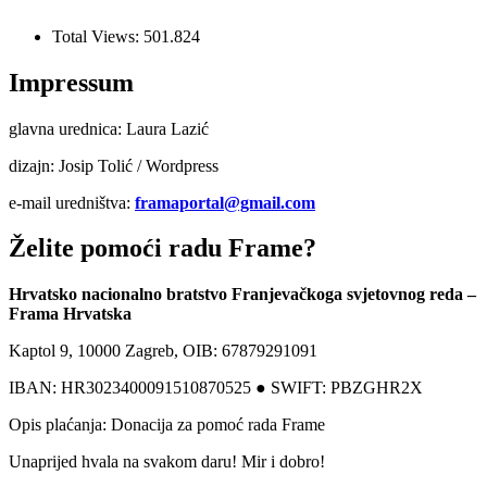
Total Views:
501.824
Impressum
glavna urednica: Laura Lazić
dizajn: Josip Tolić / Wordpress
e-mail uredništva:
framaportal@gmail.com
Želite pomoći radu Frame?
Hrvatsko nacionalno bratstvo Franjevačkoga svjetovnog reda –
Frama Hrvatska
Kaptol 9, 10000 Zagreb, OIB: 67879291091
IBAN: HR3023400091510870525 ● SWIFT: PBZGHR2X
Opis plaćanja: Donacija za pomoć rada Frame
Unaprijed hvala na svakom daru! Mir i dobro!