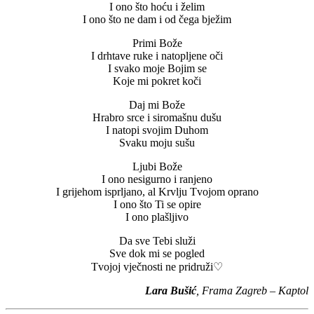
I ono što hoću i želim
I ono što ne dam i od čega bježim
Primi Bože
I drhtave ruke i natopljene oči
I svako moje Bojim se
Koje mi pokret koči
Daj mi Bože
Hrabro srce i siromašnu dušu
I natopi svojim Duhom
Svaku moju sušu
Ljubi Bože
I ono nesigurno i ranjeno
I grijehom isprljano, al Krvlju Tvojom oprano
I ono što Ti se opire
I ono plašljivo
Da sve Tebi služi
Sve dok mi se pogled
Tvojoj vječnosti ne pridruži♡
Lara Bušić
, Frama Zagreb – Kaptol