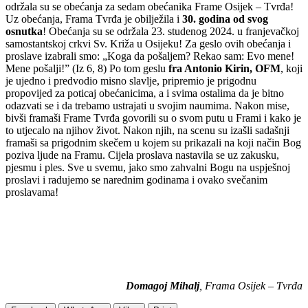
održala su se obećanja za sedam obećanika Frame Osijek – Tvrđa!
Uz obećanja, Frama Tvrđa je obilježila i
30. godina od svog
osnutka
! Obećanja su se održala 23. studenog 2024. u franjevačkoj
samostantskoj crkvi Sv. Križa u Osijeku! Za geslo ovih obećanja i
proslave izabrali smo: „Koga da pošaljem? Rekao sam: Evo mene!
Mene pošalji!” (Iz 6, 8) Po tom geslu
fra Antonio Kirin, OFM
, koji
je ujedno i predvodio misno slavlje, pripremio je prigodnu
propovijed za poticaj obećanicima, a i svima ostalima da je bitno
odazvati se i da trebamo ustrajati u svojim naumima. Nakon mise,
bivši framaši Frame Tvrđa govorili su o svom putu u Frami i kako je
to utjecalo na njihov život. Nakon njih, na scenu su izašli sadašnji
framaši sa prigodnim skečem u kojem su prikazali na koji način Bog
poziva ljude na Framu. Cijela proslava nastavila se uz zakusku,
pjesmu i ples. Sve u svemu, jako smo zahvalni Bogu na uspješnoj
proslavi i radujemo se narednim godinama i ovako svečanim
proslavama!
Domagoj Mihalj
, Frama Osijek – Tvrđa