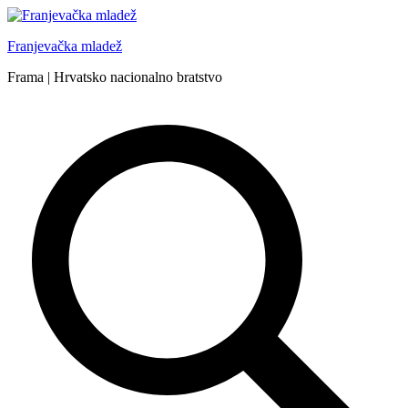
Skip
to
Franjevačka mladež
content
Frama | Hrvatsko nacionalno bratstvo