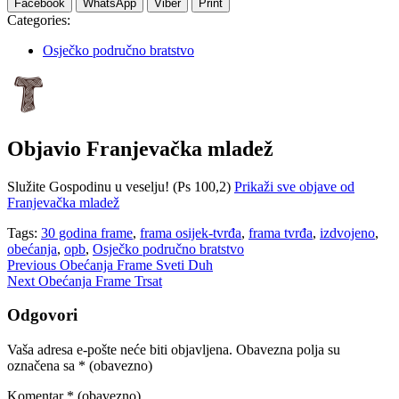
Facebook
WhatsApp
Viber
Print
Categories:
Osječko područno bratstvo
Objavio
Franjevačka mladež
Služite Gospodinu u veselju! (Ps 100,2)
Prikaži sve objave od
Franjevačka mladež
Tags:
30 godina frame
,
frama osijek-tvrđa
,
frama tvrđa
,
izdvojeno
,
obećanja
,
opb
,
Osječko područno bratstvo
Navigacija
Previous
Obećanja Frame Sveti Duh
Next
Obećanja Frame Trsat
objava
Odgovori
Vaša adresa e-pošte neće biti objavljena.
Obavezna polja su
označena sa
* (obavezno)
Komentar
* (obavezno)