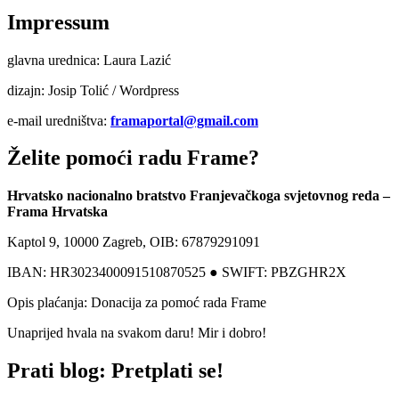
Impressum
glavna urednica: Laura Lazić
dizajn: Josip Tolić / Wordpress
e-mail uredništva:
framaportal@gmail.com
Želite pomoći radu Frame?
Hrvatsko nacionalno bratstvo Franjevačkoga svjetovnog reda –
Frama Hrvatska
Kaptol 9, 10000 Zagreb, OIB: 67879291091
IBAN: HR3023400091510870525 ● SWIFT: PBZGHR2X
Opis plaćanja: Donacija za pomoć rada Frame
Unaprijed hvala na svakom daru! Mir i dobro!
Prati blog: Pretplati se!