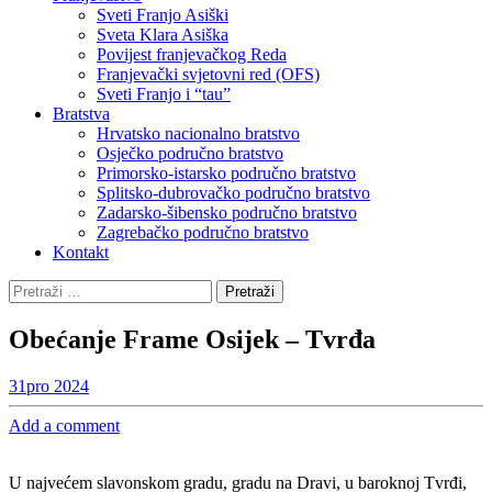
Sveti Franjo Asiški
Sveta Klara Asiška
Povijest franjevačkog Reda
Franjevački svjetovni red (OFS)
Sveti Franjo i “tau”
Bratstva
Hrvatsko nacionalno bratstvo
Osječko područno bratstvo
Primorsko-istarsko područno bratstvo
Splitsko-dubrovačko područno bratstvo
Zadarsko-šibensko područno bratstvo
Zagrebačko područno bratstvo
Kontakt
Pretraži:
Obećanje Frame Osijek – Tvrđa
31
pro 2024
Add a comment
U najvećem slavonskom gradu, gradu na Dravi, u baroknoj Tvrđi,