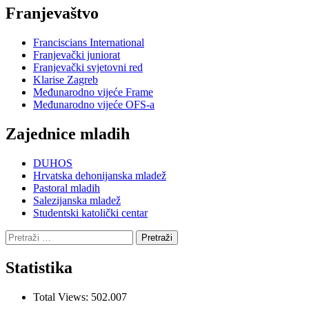
Franjevaštvo
Franciscians International
Franjevački juniorat
Franjevački svjetovni red
Klarise Zagreb
Međunarodno vijeće Frame
Međunarodno vijeće OFS-a
Zajednice mladih
DUHOS
Hrvatska dehonijanska mladež
Pastoral mladih
Salezijanska mladež
Studentski katolički centar
Pretraži:
Statistika
Total Views:
502.007