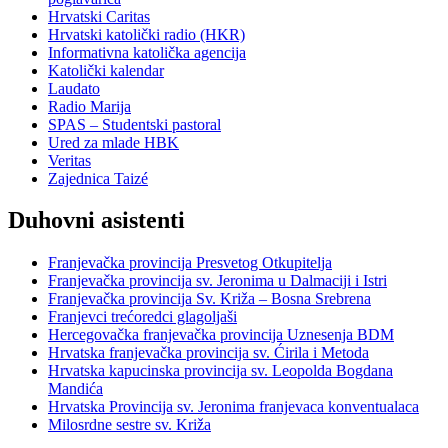
Hrvatski Caritas
Hrvatski katolički radio (HKR)
Informativna katolička agencija
Katolički kalendar
Laudato
Radio Marija
SPAS – Studentski pastoral
Ured za mlade HBK
Veritas
Zajednica Taizé
Duhovni asistenti
Franjevačka provincija Presvetog Otkupitelja
Franjevačka provincija sv. Jeronima u Dalmaciji i Istri
Franjevačka provincija Sv. Križa – Bosna Srebrena
Franjevci trećoredci glagoljaši
Hercegovačka franjevačka provincija Uznesenja BDM
Hrvatska franjevačka provincija sv. Ćirila i Metoda
Hrvatska kapucinska provincija sv. Leopolda Bogdana
Mandića
Hrvatska Provincija sv. Jeronima franjevaca konventualaca
Milosrdne sestre sv. Križa