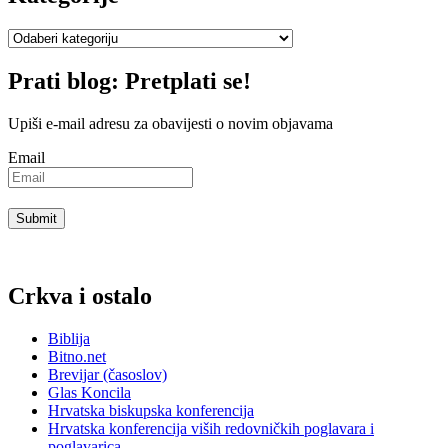
Kategorije
Prati blog: Pretplati se!
Upiši e-mail adresu za obavijesti o novim objavama
Email
Crkva i ostalo
Biblija
Bitno.net
Brevijar (časoslov)
Glas Koncila
Hrvatska biskupska konferencija
Hrvatska konferencija viših redovničkih poglavara i
poglavarica