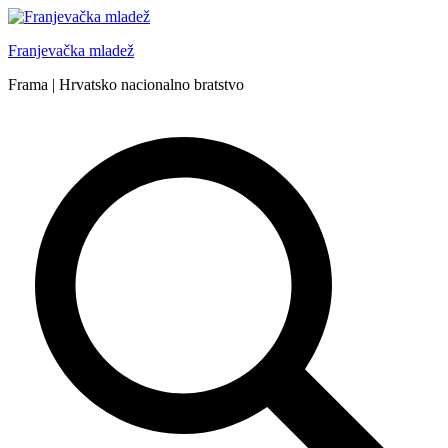
Skip
to
Franjevačka mladež
content
Frama | Hrvatsko nacionalno bratstvo