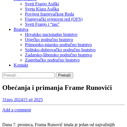
Sveti Franjo Asiški
Sveta Klara Asiška
Povijest franjevačkog Reda
Franjevački svjetovni red (OFS)
Sveti Franjo i “tau”
Bratstva
Hrvatsko nacionalno bratstvo
Osječko područno bratstvo
Primorsko-istarsko područno bratstvo
Splitsko-dubrovačko područno bratstvo
Zadarsko-šibensko područno bratstvo
Zagrebačko područno bratstvo
Kontakt
Pretraži:
Obećanja i primanja Frame Runovići
31
pro 2024
15 sij 2025
Add a comment
Dana 7. prosinca, Frama Runović imala je jedan od najvažnijih