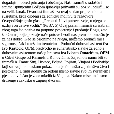
događaja – obred primanja i obećanja. Naši framaši s radošću i
srcima ispunjenim Božjom ljubavlju prihvatili su poziv i odlučili se
na velik korak. Dvanaest framaša za ovaj se dan pripremalo na
susretima, kroz osobnu i zajedničku molitvu te razgovore.
Ovogodišnje geslo glasi: „Prepusti Jahvi putove svoje, u njega se
uzdaj i on će sve voditi.” (Ps 37, 5) Ovaj psalam framaši su izabrali
zbog toga što poziva na potpuno povjerenje i predanje Bogu, zato
što On najbolje poznaje naše putove i vodi nas prema onome što je
za nas dobro. Kad se oslonimo na Njega, možemo pronaći mir i
sigurnost, čak i u teškim trenutcima. Područni duhovni asistent
fra
Ivo Rastočić, OFM
predvodio je euharistijsko slavlje zajedno s
duhovnim asistentom našeg bratstva
fra Ivicom Omazićem, OFM
u Crkvi Gospe od Karmela u Runovićima. Zajedno s nama bili su
framaši iz Frame Sinj, Hrvace, Poljud, Pojišan, Vinjani i Podbablje
koji su svojim dolaskom pokazali da je framaško zajedništvo živo i
postojano. Drugu godinu za redom misno slavlje svojim sviranjem i
pjesmo uveličao je zbor mladih iz Vinjana. Nakon mise imali smo
druženje i zakusku u župnoj dvorani.