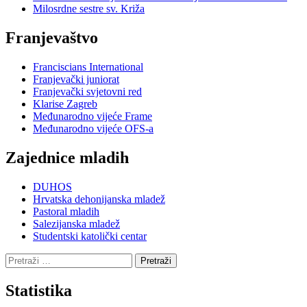
Milosrdne sestre sv. Križa
Franjevaštvo
Franciscians International
Franjevački juniorat
Franjevački svjetovni red
Klarise Zagreb
Međunarodno vijeće Frame
Međunarodno vijeće OFS-a
Zajednice mladih
DUHOS
Hrvatska dehonijanska mladež
Pastoral mladih
Salezijanska mladež
Studentski katolički centar
Pretraži:
Statistika