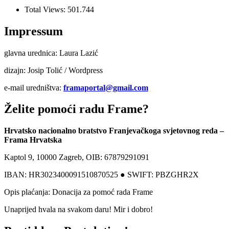
Total Views:
501.744
Impressum
glavna urednica: Laura Lazić
dizajn: Josip Tolić / Wordpress
e-mail uredništva:
framaportal@gmail.com
Želite pomoći radu Frame?
Hrvatsko nacionalno bratstvo Franjevačkoga svjetovnog reda –
Frama Hrvatska
Kaptol 9, 10000 Zagreb, OIB: 67879291091
IBAN: HR3023400091510870525 ● SWIFT: PBZGHR2X
Opis plaćanja: Donacija za pomoć rada Frame
Unaprijed hvala na svakom daru! Mir i dobro!