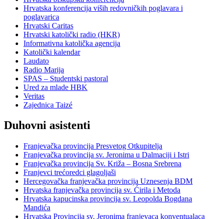
Hrvatska konferencija viših redovničkih poglavara i
poglavarica
Hrvatski Caritas
Hrvatski katolički radio (HKR)
Informativna katolička agencija
Katolički kalendar
Laudato
Radio Marija
SPAS – Studentski pastoral
Ured za mlade HBK
Veritas
Zajednica Taizé
Duhovni asistenti
Franjevačka provincija Presvetog Otkupitelja
Franjevačka provincija sv. Jeronima u Dalmaciji i Istri
Franjevačka provincija Sv. Križa – Bosna Srebrena
Franjevci trećoredci glagoljaši
Hercegovačka franjevačka provincija Uznesenja BDM
Hrvatska franjevačka provincija sv. Ćirila i Metoda
Hrvatska kapucinska provincija sv. Leopolda Bogdana
Mandića
Hrvatska Provincija sv. Jeronima franjevaca konventualaca