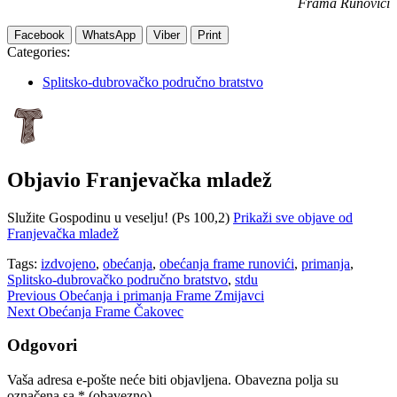
Frama Runovići
Facebook
WhatsApp
Viber
Print
Categories:
Splitsko-dubrovačko područno bratstvo
Objavio
Franjevačka mladež
Služite Gospodinu u veselju! (Ps 100,2)
Prikaži sve objave od
Franjevačka mladež
Tags:
izdvojeno
,
obećanja
,
obećanja frame runovići
,
primanja
,
Splitsko-dubrovačko područno bratstvo
,
stdu
Navigacija
Previous
Obećanja i primanja Frame Zmijavci
Next
Obećanja Frame Čakovec
objava
Odgovori
Vaša adresa e-pošte neće biti objavljena.
Obavezna polja su
označena sa
* (obavezno)