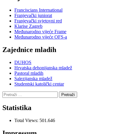
Franciscians International
Franjevački juniorat
Franjevački svjetovni red
Klarise Zagreb
Međunarodno vijeće Frame
Međunarodno vijeće OFS-a
Zajednice mladih
DUHOS
Hrvatska dehonijanska mladež
Pastoral mladih
Salezijanska mladež
Studentski katolički centar
Pretraži:
Statistika
Total Views:
501.646
Impressum