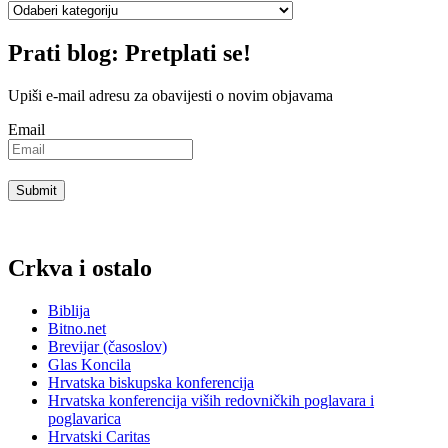
Kategorije
Prati blog: Pretplati se!
Upiši e-mail adresu za obavijesti o novim objavama
Email
Crkva i ostalo
Biblija
Bitno.net
Brevijar (časoslov)
Glas Koncila
Hrvatska biskupska konferencija
Hrvatska konferencija viših redovničkih poglavara i
poglavarica
Hrvatski Caritas