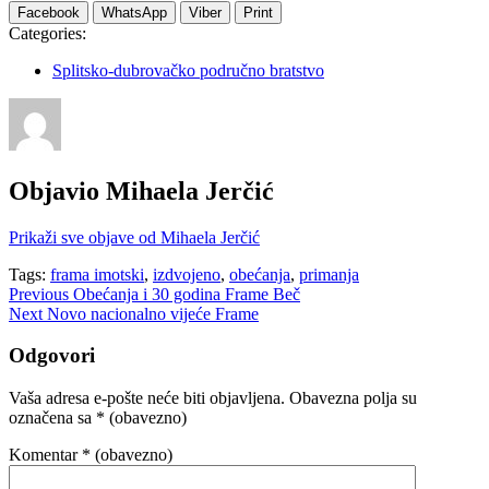
Facebook
WhatsApp
Viber
Print
Categories:
Splitsko-dubrovačko područno bratstvo
Objavio
Mihaela Jerčić
Prikaži sve objave od Mihaela Jerčić
Tags:
frama imotski
,
izdvojeno
,
obećanja
,
primanja
Navigacija
Previous
Obećanja i 30 godina Frame Beč
Next
Novo nacionalno vijeće Frame
objava
Odgovori
Vaša adresa e-pošte neće biti objavljena.
Obavezna polja su
označena sa
* (obavezno)
Komentar
* (obavezno)