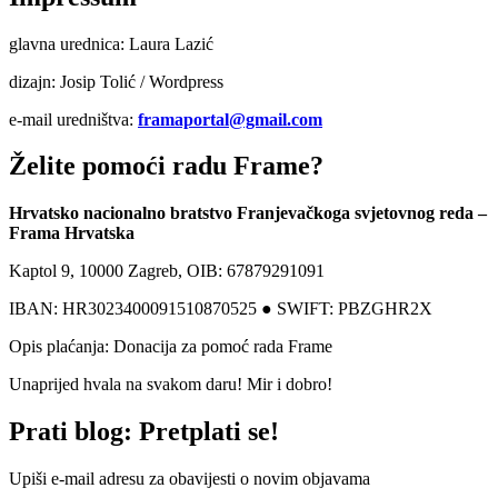
glavna urednica: Laura Lazić
dizajn: Josip Tolić / Wordpress
e-mail uredništva:
framaportal@gmail.com
Želite pomoći radu Frame?
Hrvatsko nacionalno bratstvo Franjevačkoga svjetovnog reda –
Frama Hrvatska
Kaptol 9, 10000 Zagreb, OIB: 67879291091
IBAN: HR3023400091510870525 ● SWIFT: PBZGHR2X
Opis plaćanja: Donacija za pomoć rada Frame
Unaprijed hvala na svakom daru! Mir i dobro!
Prati blog: Pretplati se!
Upiši e-mail adresu za obavijesti o novim objavama