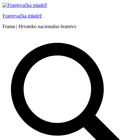
Skip
to
Franjevačka mladež
content
Frama | Hrvatsko nacionalno bratstvo