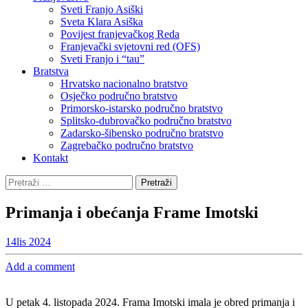
Sveti Franjo Asiški
Sveta Klara Asiška
Povijest franjevačkog Reda
Franjevački svjetovni red (OFS)
Sveti Franjo i “tau”
Bratstva
Hrvatsko nacionalno bratstvo
Osječko područno bratstvo
Primorsko-istarsko područno bratstvo
Splitsko-dubrovačko područno bratstvo
Zadarsko-šibensko područno bratstvo
Zagrebačko područno bratstvo
Kontakt
Pretraži:
Primanja i obećanja Frame Imotski
14
lis 2024
Add a comment
U petak 4. listopada 2024. Frama Imotski imala je obred primanja i