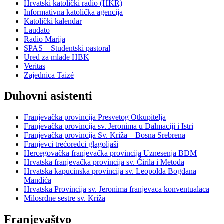
Hrvatski katolički radio (HKR)
Informativna katolička agencija
Katolički kalendar
Laudato
Radio Marija
SPAS – Studentski pastoral
Ured za mlade HBK
Veritas
Zajednica Taizé
Duhovni asistenti
Franjevačka provincija Presvetog Otkupitelja
Franjevačka provincija sv. Jeronima u Dalmaciji i Istri
Franjevačka provincija Sv. Križa – Bosna Srebrena
Franjevci trećoredci glagoljaši
Hercegovačka franjevačka provincija Uznesenja BDM
Hrvatska franjevačka provincija sv. Ćirila i Metoda
Hrvatska kapucinska provincija sv. Leopolda Bogdana
Mandića
Hrvatska Provincija sv. Jeronima franjevaca konventualaca
Milosrdne sestre sv. Križa
Franjevaštvo