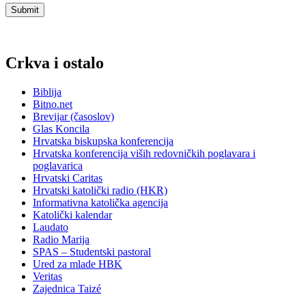
Crkva i ostalo
Biblija
Bitno.net
Brevijar (časoslov)
Glas Koncila
Hrvatska biskupska konferencija
Hrvatska konferencija viših redovničkih poglavara i
poglavarica
Hrvatski Caritas
Hrvatski katolički radio (HKR)
Informativna katolička agencija
Katolički kalendar
Laudato
Radio Marija
SPAS – Studentski pastoral
Ured za mlade HBK
Veritas
Zajednica Taizé