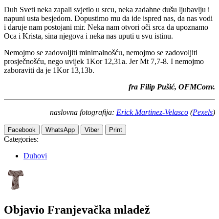
Duh Sveti neka zapali svjetlo u srcu, neka zadahne dušu ljubavlju i
napuni usta besjedom. Dopustimo mu da ide ispred nas, da nas vodi
i daruje nam postojani mir. Neka nam otvori oči srca da upoznamo
Oca i Krista, sina njegova i neka nas uputi u svu istinu.
Nemojmo se zadovoljiti minimalnošću, nemojmo se zadovoljiti
prosječnošću, nego uvijek 1Kor 12,31a. Jer Mt 7,7-8. I nemojmo
zaboraviti da je 1Kor 13,13b.
fra Filip Pušić, OFMConv.
naslovna fotografija:
Erick Martinez-Velasco
(
Pexels
)
Facebook
WhatsApp
Viber
Print
Categories:
Duhovi
Objavio
Franjevačka mladež