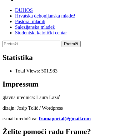
DUHOS
Hrvatska dehonijanska mladež
Pastoral mladih
Salezijanska mladež
Studentski katolički centar
Pretraži:
Statistika
Total Views:
501.983
Impressum
glavna urednica: Laura Lazić
dizajn: Josip Tolić / Wordpress
e-mail uredništva:
framaportal@gmail.com
Želite pomoći radu Frame?