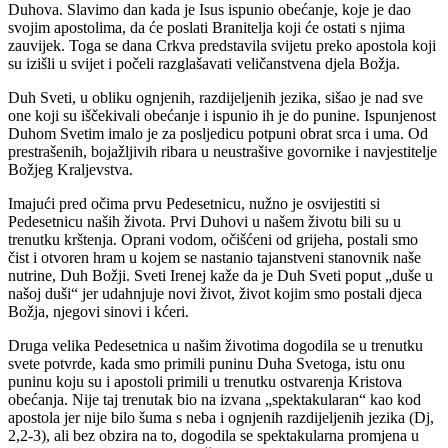
Duhova. Slavimo dan kada je Isus ispunio obećanje, koje je dao
svojim apostolima, da će poslati Branitelja koji će ostati s njima
zauvijek. Toga se dana Crkva predstavila svijetu preko apostola koji
su izišli u svijet i počeli razglašavati veličanstvena djela Božja.
Duh Sveti, u obliku ognjenih, razdijeljenih jezika, sišao je nad sve
one koji su iščekivali obećanje i ispunio ih je do punine. Ispunjenost
Duhom Svetim imalo je za posljedicu potpuni obrat srca i uma. Od
prestrašenih, bojažljivih ribara u neustrašive govornike i navjestitelje
Božjeg Kraljevstva.
Imajući pred očima prvu Pedesetnicu, nužno je osvijestiti si
Pedesetnicu naših života. Prvi Duhovi u našem životu bili su u
trenutku krštenja. Oprani vodom, očišćeni od grijeha, postali smo
čist i otvoren hram u kojem se nastanio tajanstveni stanovnik naše
nutrine, Duh Božji. Sveti Irenej kaže da je Duh Sveti poput „duše u
našoj duši“ jer udahnjuje novi život, život kojim smo postali djeca
Božja, njegovi sinovi i kćeri.
Druga velika Pedesetnica u našim životima dogodila se u trenutku
svete potvrde, kada smo primili puninu Duha Svetoga, istu onu
puninu koju su i apostoli primili u trenutku ostvarenja Kristova
obećanja. Nije taj trenutak bio na izvana „spektakularan“ kao kod
apostola jer nije bilo šuma s neba i ognjenih razdijeljenih jezika (Dj,
2,2-3), ali bez obzira na to, dogodila se spektakularna promjena u