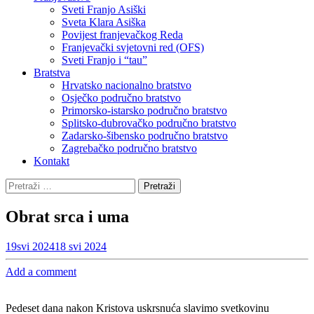
Sveti Franjo Asiški
Sveta Klara Asiška
Povijest franjevačkog Reda
Franjevački svjetovni red (OFS)
Sveti Franjo i “tau”
Bratstva
Hrvatsko nacionalno bratstvo
Osječko područno bratstvo
Primorsko-istarsko područno bratstvo
Splitsko-dubrovačko područno bratstvo
Zadarsko-šibensko područno bratstvo
Zagrebačko područno bratstvo
Kontakt
Pretraži:
Obrat srca i uma
19
svi 2024
18 svi 2024
Add a comment
Pedeset dana nakon Kristova uskrsnuća slavimo svetkovinu