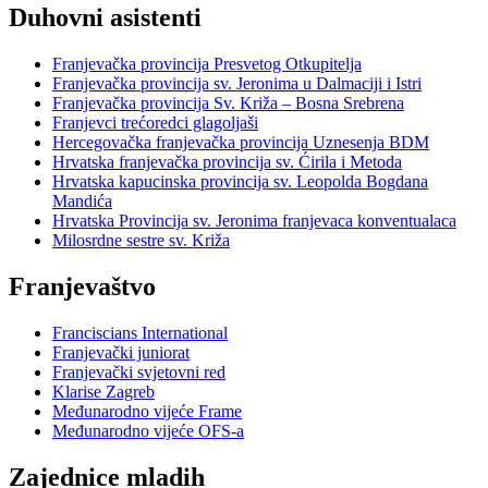
Duhovni asistenti
Franjevačka provincija Presvetog Otkupitelja
Franjevačka provincija sv. Jeronima u Dalmaciji i Istri
Franjevačka provincija Sv. Križa – Bosna Srebrena
Franjevci trećoredci glagoljaši
Hercegovačka franjevačka provincija Uznesenja BDM
Hrvatska franjevačka provincija sv. Ćirila i Metoda
Hrvatska kapucinska provincija sv. Leopolda Bogdana
Mandića
Hrvatska Provincija sv. Jeronima franjevaca konventualaca
Milosrdne sestre sv. Križa
Franjevaštvo
Franciscians International
Franjevački juniorat
Franjevački svjetovni red
Klarise Zagreb
Međunarodno vijeće Frame
Međunarodno vijeće OFS-a
Zajednice mladih