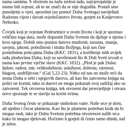
nama samima. S obzirom na našu zrelost tada, najvjerojatnije je
nismo bili svjesni, ali to ne znači da se nije dogodila. Postali smo
punoljetni u vjeri, sposobni (uz pomoć Duha Svetoga) naviještati
Radosnu vijest i davati svjedočanstvo života, gorjeti za Kraljevstvo
Nebesko.
Čovjek koji je svjestan Pedesetnice u svom životu i koji je spoznao
veličinu toga dara, može dopustiti Duhu Svetom da djeluje u njemu i
kroz njega. Dobili smo puninu darova mudrosti, razuma, znanja,
savjeta, jakosti, pobožnosti i straha Božjega, koji nas čine
poslušnima poticajima Duha (KKC 1831), a korištenje istih uvijek
rađa plodovima Duha, koji su savršenosti što ih Duh Sveti izvodi u
nama kao prvine vječne slave (KKC 1832). „Plod je pak Duha:
ljubav, radost, mir, velikodušnost, uslužnost, dobrota, vjernost,
blagost, uzdržljivost.“ (Gal 5,22-23). Nitko od nas ne može reći da
nema Duha u sebi i njegovih darova, ali kao što zatvorena knjiga na
polici ne koristi, tako ni darovi ne mogu pokazati svoj sadržaj ako su
zatvoreni. Tek otvorena knjiga, tek otvoreni dar prosvjetljuje i otvara
nove spoznaje te se stavlja na korist svima.
Duha Svetog često se prikazuje simbolom vatre. Naše srce je dom,
ali ujedno i čuvar plamena. Kao što je plamenu potreban kisik da bi
mogao rasti, tako je Duhu Svetom potrebna otvorenost naših srca
kako bi mogao djelovati. Hoćemo li gorjeti ili ćemo samo dimiti, naš
je izbor.