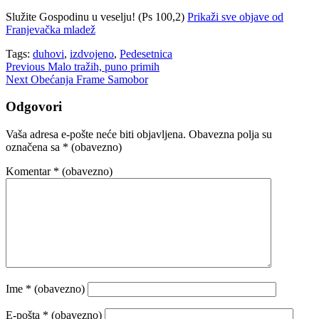
Služite Gospodinu u veselju! (Ps 100,2)
Prikaži sve objave od
Franjevačka mladež
Tags:
duhovi
,
izdvojeno
,
Pedesetnica
Navigacija
Previous
Malo tražih, puno primih
Next
Obećanja Frame Samobor
objava
Odgovori
Vaša adresa e-pošte neće biti objavljena.
Obavezna polja su
označena sa
* (obavezno)
Komentar
* (obavezno)
Ime
* (obavezno)
E-pošta
* (obavezno)