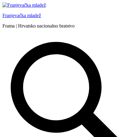
Skip
to
Franjevačka mladež
content
Frama | Hrvatsko nacionalno bratstvo