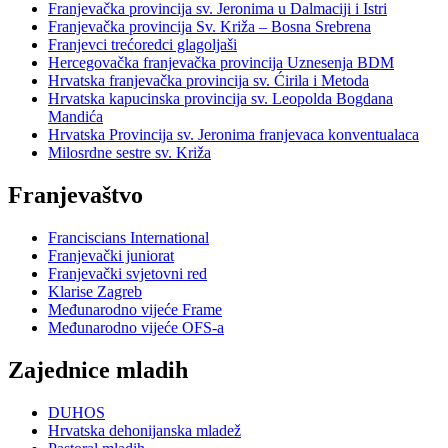
Franjevačka provincija sv. Jeronima u Dalmaciji i Istri
Franjevačka provincija Sv. Križa – Bosna Srebrena
Franjevci trećoredci glagoljaši
Hercegovačka franjevačka provincija Uznesenja BDM
Hrvatska franjevačka provincija sv. Ćirila i Metoda
Hrvatska kapucinska provincija sv. Leopolda Bogdana
Mandića
Hrvatska Provincija sv. Jeronima franjevaca konventualaca
Milosrdne sestre sv. Križa
Franjevaštvo
Franciscians International
Franjevački juniorat
Franjevački svjetovni red
Klarise Zagreb
Međunarodno vijeće Frame
Međunarodno vijeće OFS-a
Zajednice mladih
DUHOS
Hrvatska dehonijanska mladež