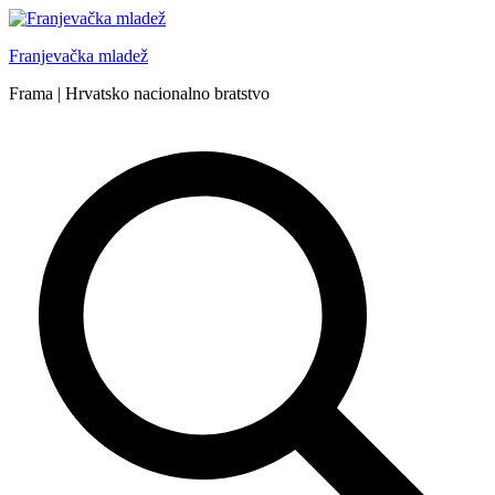
Skip
to
Franjevačka mladež
content
Frama | Hrvatsko nacionalno bratstvo