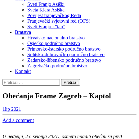
Sveti Franjo Asiški
Sveta Klara Asiška
Povijest franjevačkog Reda
Franjevački svjetovni red (OFS)
Sveti Franjo i “tau”
Bratstva
Hrvatsko nacionalno bratstvo
Osječko područno bratstvo
Primorsko-istarsko područno bratstvo
Splitsko-dubrovačko područno bratstvo
Zadarsko-šibensko područno bratstvo
Zagrebačko područno bratstvo
Kontakt
Pretraži:
Obećanja Frame Zagreb – Kaptol
1
lip 2021
Add a comment
U nedjelju, 23. svibnja 2021., osmero mladih obećali su pred