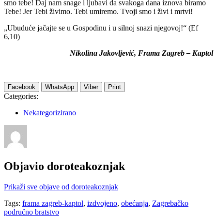
smo tebe! Daj nam snage i ljubavi da svakoga dana iznova biramo
Tebe! Jer Tebi živimo. Tebi umiremo. Tvoji smo i živi i mrtvi!
„Ubuduće jačajte se u Gospodinu i u silnoj snazi njegovoj!“ (Ef
6,10)
Nikolina Jakovljević, Frama Zagreb – Kaptol
Facebook
WhatsApp
Viber
Print
Categories:
Nekategorizirano
Objavio
doroteakoznjak
Prikaži sve objave od doroteakoznjak
Tags:
frama zagreb-kaptol
,
izdvojeno
,
obećanja
,
Zagrebačko
područno bratstvo