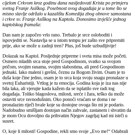
cijelom Crkvom kroz godinu dana nasljedovati Krista po primjeru
svetog Franje Asiškog. Posebnost ovog događaja je u tome što se
misno slavlje održalo u kazalištu Komedija zbog obnove samostana
i crkve sv. Franje Asiškog na Kaptolu. Donosimo izvješće jednog
kaptolskog framaša:
Dan nam je započeo vrlo rano. Trebalo je srce osloboditi i
ispovjediti se. Nastavlja se u istom tempu jer zašto sve pripremiti
prije, ako se može u zadnji tren? Plus, još bude uzbudljivije!
Dolazak na Kaptol. Posljednje pripreme i sveta misa može početi.
Osmero mladih srca stoje pred Gospodinom, svatko sa svojom
pričom, svojim ranama, svojim slabostima, ali pred Gospodinom
jednaki. Iako maleni i grešni, čeznu za Bogom živim. Osam je to
duša koje čine jedno, osam je to srca koja svoju snagu pronalaze u
svetoj Euharistiji. Vrtlog je tu emocija. Godina koja je iza nas nije
bila laka, ali vjerujte kada kažem da se isplatilo sve radi tog
događaja. Toliko blagoslova, milosti, sreće i žara, teško da može
ostaviti srce ravnodušnim. Oko ponoći vraćam se doma i ne
pronalazim riječi hvale koje su dostojne ovoga što mi je podario.
Nadobudno smišljam dostojan način zahvale, zastanem i shvatim da
je mom Ocu dovoljno da prihvatim Njegov zagrljaj kad mi istrči u
susret.
O, koje li milosti! Gospodine, rekli smo svoje „Evo me!“ Odabrali