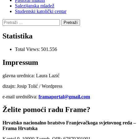
Pastoral mladih
Salezijanska mladež
Studentski katolički centar
Pretraži:
Statistika
Total Views:
501.556
Impressum
glavna urednica: Laura Lazić
dizajn: Josip Tolić / Wordpress
e-mail uredništva:
framaportal@gmail.com
Želite pomoći radu Frame?
Hrvatsko nacionalno bratstvo Franjevačkoga svjetovnog reda –
Frama Hrvatska
Kaptol 9, 10000 Zagreb, OIB: 67879291091