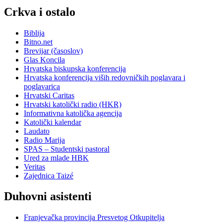
Crkva i ostalo
Biblija
Bitno.net
Brevijar (časoslov)
Glas Koncila
Hrvatska biskupska konferencija
Hrvatska konferencija viših redovničkih poglavara i
poglavarica
Hrvatski Caritas
Hrvatski katolički radio (HKR)
Informativna katolička agencija
Katolički kalendar
Laudato
Radio Marija
SPAS – Studentski pastoral
Ured za mlade HBK
Veritas
Zajednica Taizé
Duhovni asistenti
Franjevačka provincija Presvetog Otkupitelja