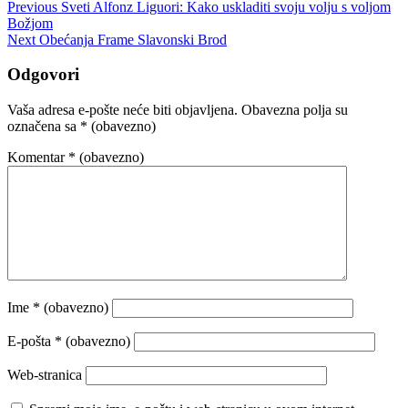
Navigacija
Previous
Sveti Alfonz Liguori: Kako uskladiti svoju volju s voljom
Božjom
objava
Next
Obećanja Frame Slavonski Brod
Odgovori
Vaša adresa e-pošte neće biti objavljena.
Obavezna polja su
označena sa
* (obavezno)
Komentar
* (obavezno)
Ime
* (obavezno)
E-pošta
* (obavezno)
Web-stranica