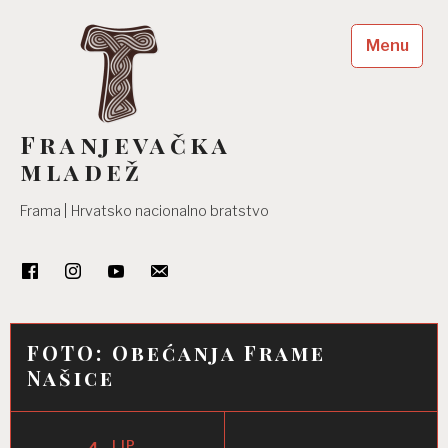
Skip
to
Menu
content
Franjevačka
mladež
Frama | Hrvatsko nacionalno bratstvo
FOTO: Obećanja Frame
Našice
LIP