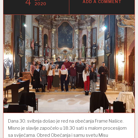
4
ADD A COMMENT
2020
Dana 30. svibnja došao je red na obećanja Frame Našice.
Misno je slavlje započelo u 18:30 sati s malom procesijom
sa svijećama. Obred Obećanja i samu svetu Misu