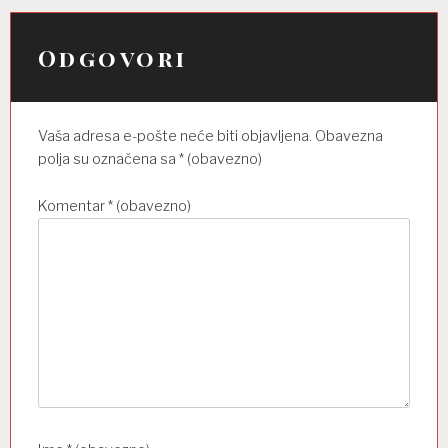
c
i
Odgovori
j
a
Vaša adresa e-pošte neće biti objavljena.
Obavezna
o
polja su označena sa
* (obavezno)
b
Komentar
* (obavezno)
j
a
v
a