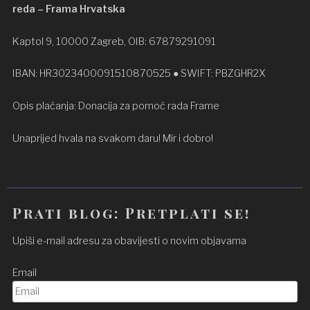
reda – Frama Hrvatska
Kaptol 9, 10000 Zagreb, OIB: 67879291091
IBAN: HR3023400091510870525 ● SWIFT: PBZGHR2X
Opis plaćanja: Donacija za pomoć rada Frame
Unaprijed hvala na svakom daru! Mir i dobro!
Prati blog: Pretplati se!
Upiši e-mail adresu za obavijesti o novim objavama
Email