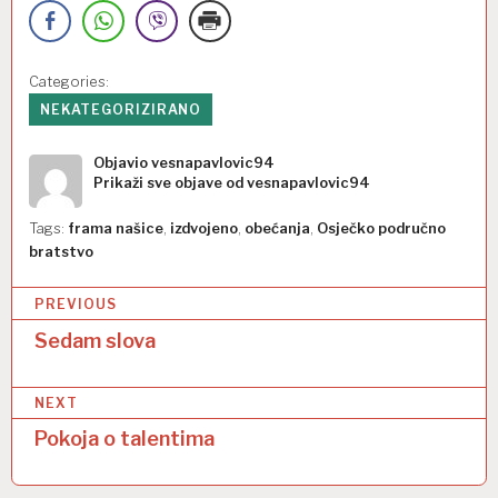
Categories:
NEKATEGORIZIRANO
Objavio
vesnapavlovic94
Prikaži sve objave od vesnapavlovic94
Tags:
frama našice
,
izdvojeno
,
obećanja
,
Osječko područno
bratstvo
N
PREVIOUS
a
Sedam slova
v
NEXT
i
Pokoja o talentima
g
a