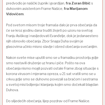
predvodio je našički župnik i gvardijan,
fra Zoran Bibić
s
duhovnim asistentom Frame Našice,
fra Marijanom
Vidovićem
.
Pod svetom misom troje framaša dalo je prva obećanja da
će se kroz godinu dana truditi živjeti po uzoru na svetog
Franju Asiškog i nasljedovati Evanđelje, dok je jedanaestero
njih obnovilo obećanja. Zbor Snaga Duha svojim je
glasovima učinio misno slavlje i obred obećanja svečanijim.
Nakon svete mise uputili smo se u framašku prostoriju gdje
smo nastavili druženje uz hranu i piće. Pošto na ova
obećanja nismo mogli pozvati ostale Frame zbog situacije s
korona virusom i mjerama opreza, u 21 sat vratili smo se u
crkvu gdje smo se duhovno povezali sa braćom i sestrama
u svetoj misi bdijenja i klanjanju kojim smo dočekali blagdan
Duhova.
Do slijedećih obećanja, lijep pozdrav od Frame Našice.