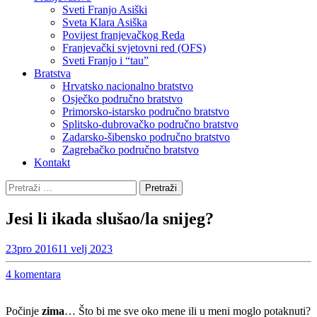
Sveti Franjo Asiški
Sveta Klara Asiška
Povijest franjevačkog Reda
Franjevački svjetovni red (OFS)
Sveti Franjo i “tau”
Bratstva
Hrvatsko nacionalno bratstvo
Osječko područno bratstvo
Primorsko-istarsko područno bratstvo
Splitsko-dubrovačko područno bratstvo
Zadarsko-šibensko područno bratstvo
Zagrebačko područno bratstvo
Kontakt
Pretraži:
Jesi li ikada slušao/la snijeg?
23
pro 2016
11 velj 2023
4 komentara
Počinje
zima
… Što bi me sve oko mene ili u meni moglo potaknuti?