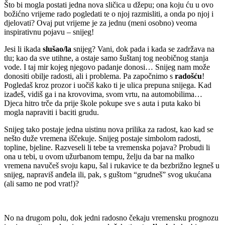
Što bi mogla postati jedna nova sličica u džepu; ona koju ću u ovo
božićno vrijeme rado pogledati te o njoj razmisliti, a onda po njoj i
djelovati? Ovaj put vrijeme je za jednu (meni osobno) veoma
inspirativnu pojavu – snijeg!
Jesi li ikada
slušao/la
snijeg? Vani, dok pada i kada se zadržava na
tlu; kao da sve utihne, a ostaje samo šuštanj tog neobičnog stanja
vode. I taj mir kojeg njegovo padanje donosi… Snijeg nam može
donositi obilje radosti, ali i problema. Pa započnimo s
radošću
!
Pogledaš kroz prozor i uočiš kako ti je ulica prepuna snijega. Kad
izađeš, vidiš ga i na krovovima, svom vrtu, na automobilima…
Djeca hitro trče da prije škole pokupe sve s auta i puta kako bi
mogla napraviti i baciti grudu.
Snijeg tako postaje jedna uistinu nova prilika za radost, kao kad se
nešto duže vremena iščekuje. Snijeg postaje simbolom radosti,
topline, bjeline. Razveseli li tebe ta vremenska pojava? Probudi li
ona u tebi, u ovom užurbanom tempu, želju da bar na malko
vremena navučeš svoju kapu, šal i rukavice te da bezbrižno legneš u
snijeg, napraviš anđela ili, pak, s guštom “grudneš” svog ukućana
(ali samo ne pod vrat!)?
No na drugom polu, dok jedni radosno čekaju vremensku prognozu