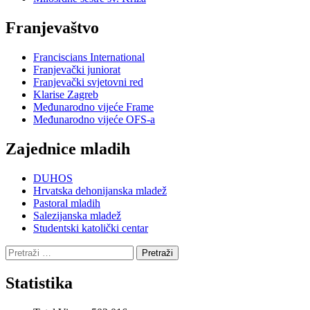
Franjevaštvo
Franciscians International
Franjevački juniorat
Franjevački svjetovni red
Klarise Zagreb
Međunarodno vijeće Frame
Međunarodno vijeće OFS-a
Zajednice mladih
DUHOS
Hrvatska dehonijanska mladež
Pastoral mladih
Salezijanska mladež
Studentski katolički centar
Pretraži:
Statistika