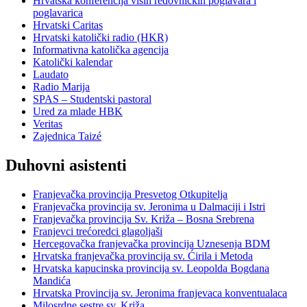
Hrvatska konferencija viših redovničkih poglavara i
poglavarica
Hrvatski Caritas
Hrvatski katolički radio (HKR)
Informativna katolička agencija
Katolički kalendar
Laudato
Radio Marija
SPAS – Studentski pastoral
Ured za mlade HBK
Veritas
Zajednica Taizé
Duhovni asistenti
Franjevačka provincija Presvetog Otkupitelja
Franjevačka provincija sv. Jeronima u Dalmaciji i Istri
Franjevačka provincija Sv. Križa – Bosna Srebrena
Franjevci trećoredci glagoljaši
Hercegovačka franjevačka provincija Uznesenja BDM
Hrvatska franjevačka provincija sv. Ćirila i Metoda
Hrvatska kapucinska provincija sv. Leopolda Bogdana
Mandića
Hrvatska Provincija sv. Jeronima franjevaca konventualaca
Milosrdne sestre sv. Križa