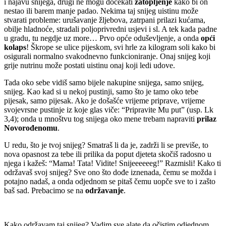
i najavu snijega, drugi ne mogu dočekati
zatopljenje
kako bi on
nestao ili barem manje padao. Nekima taj snijeg uistinu može
stvarati probleme: urušavanje žljebova, zatrpani prilazi kućama,
obilje hladnoće, stradali poljoprivredni usjevi i sl. A tek kada padne
u gradu, tu negdje uz more… Prvo opće oduševljenje, a onda
opći
kolaps
! Škrope se ulice pijeskom, svi hrle za kilogram soli kako bi
osigurali normalno svakodnevno funkcioniranje. Onaj snijeg koji
grije nutrinu može postati uistinu onaj koji ledi udove.
Tada oko sebe vidiš samo bijele nakupine snijega, samo snijeg,
snijeg. Kao kad si u nekoj pustinji, samo što je tamo oko tebe
pijesak, samo pijesak. Ako je došašće vrijeme priprave, vrijeme
svojevrsne pustinje iz koje glas viče: “Pripravite Mu put” (usp. Lk
3,4); onda u mnoštvu tog snijega oko mene trebam napraviti
prilaz
Novorođenomu
.
U redu, što je tvoj snijeg? Smatraš li da je, zadrži li se previše, to
nova opasnost za tebe ili prilika da poput djeteta skočiš radosno u
njega i kažeš: “Mama! Tata! Vidite! Snijeeeeeeg!” Razmisli! Kako ti
održavaš svoj snijeg? Sve ono što dođe iznenada, čemu se možda i
potajno nadaš, a onda odjednom se pitaš čemu uopče sve to i zašto
baš sad. Prebacimo se na
održavanje
.
Kako održavam taj snijeg? Vadim sve alate da očistim odjednom