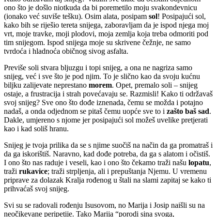
ono što je došlo niotkuda da bi poremetilo moju svakondevnicu
(ionako već suviše tešku). Osim alata, posipam
sol
! Posipajući sol,
kako bih se riješio tereta snijega, zaboravljam da je ispod njega moj
vrt, moje travke, moji plodovi, moja zemlja koja treba odmoriti pod
tim snijegom. Ispod snijega moje su skrivene čežnje, ne samo
tvrdoća i hladnoća običnog sivog asfalta.
Previše soli stvara bljuzgu i topi snijeg, a ona ne nagriza samo
snijeg, već i sve što je pod njim. To je slično kao da svoju kućnu
biljku zalijevate neprestano
morem
. Opet, premalo soli – snijeg
ostaje, a frustracija i strah povećavaju se. Razmisli! Kako ti održavaš
svoj snijeg? Sve ono što dođe iznenada, čemu se možda i potajno
nadaš, a onda odjednom se pitaš čemu uopće sve to i
zašto baš sad
.
Dakle, umjereno s njome jer posipajući sol možeš uvelike pretjerati
kao i kad soliš hranu.
Snijeg je tvoja prilika da se s njime suočiš na način da ga promatraš i
da ga iskorištiš. Naravno, kad dođe potreba, da ga s alatom i očistiš.
I ono što nas raduje i veseli, kao i ono što čekamo traži našu
lopatu
,
traži
rukavice
; traži strpljenja, ali i prepuštanja Njemu. U vremenu
priprave za dolazak Kralja rođenog u štali na slami zapitaj se kako ti
prihvaćaš svoj snijeg.
Svi su se radovali rođenju Isusovom, no Marija i Josip naišli su na
neočikevane peripetije. Tako Marija “porodi sina svoga,