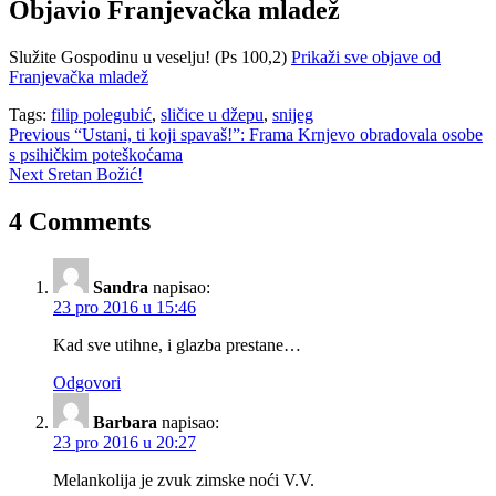
Objavio
Franjevačka mladež
Služite Gospodinu u veselju! (Ps 100,2)
Prikaži sve objave od
Franjevačka mladež
Tags:
filip polegubić
,
sličice u džepu
,
snijeg
Navigacija
Previous
“Ustani, ti koji spavaš!”: Frama Krnjevo obradovala osobe
s psihičkim poteškoćama
objava
Next
Sretan Božić!
4 Comments
Sandra
napisao:
23 pro 2016 u 15:46
Kad sve utihne, i glazba prestane…
Odgovori
Barbara
napisao:
23 pro 2016 u 20:27
Melankolija je zvuk zimske noći V.V.