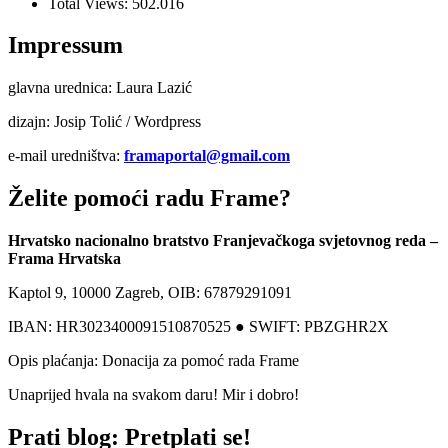
Total Views:
502.016
Impressum
glavna urednica: Laura Lazić
dizajn: Josip Tolić / Wordpress
e-mail uredništva:
framaportal@gmail.com
Želite pomoći radu Frame?
Hrvatsko nacionalno bratstvo Franjevačkoga svjetovnog reda –
Frama Hrvatska
Kaptol 9, 10000 Zagreb, OIB: 67879291091
IBAN: HR3023400091510870525 ● SWIFT: PBZGHR2X
Opis plaćanja: Donacija za pomoć rada Frame
Unaprijed hvala na svakom daru! Mir i dobro!
Prati blog: Pretplati se!