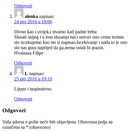
Odgovori
alenka
napisao:
24 pro 2016 u 18:06
Divno kao i uvijek,i stvarno kad padne treba
Slusati snijeg i u tom slusanju naci ustvsri ono cemu tezimo
sto iscekujemo kao sto si napisao.Iscekivanje i nada to je ono
sto nas gura naprijed da ga,nema ostali bi prazni.
Hvalaaaa Filipe
Odgovori
L
napisao:
25 pro 2016 u 19:10
Lijepo i inspirativno
Odgovori
Odgovori
Vaša adresa e-pošte neće biti objavljena.
Obavezna polja su
označena sa
* (obavezno)