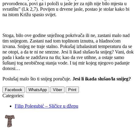
prvorođenca, povi ga i položi u jasle jer za njih nije bilo mjesta u
svratištu” (Lk 2,7). Povijen u drvene jasle, postao je stolar kako bi
na istom Križu spasio svijet.
Stoga, bilo ove godine snježnog pokrivača ili ne, zastani malo nad
tim snijegom. Zastani nad tom toplinom iznutra, a hladnoćom
izvana. Snijeg ne traje stalno. Pokušaj izbalasirati temperaturu da se
ne otopi, a da te ni ne smrzne. Jesi li ikad slušao/la snijeg? Vani, dok
pada i kada se zadržava na tlu; kao da sve utihne, a ostaje samo
šuštanj tog neobičnog stanja vode. I taj mir kojeg njegovo padanje
donosi…
Poslušaj malo što ti snijeg poručuje.
Jesi li ikada slušao/la snijeg?
Facebook
WhatsApp
Viber
Print
Categories:
Filip Polegubić – Sličice u džepu