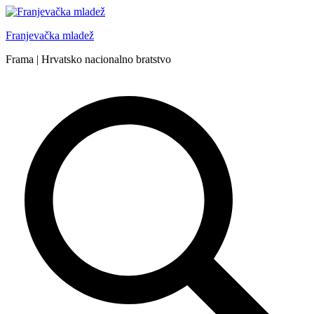
Skip
to
Franjevačka mladež
content
Frama | Hrvatsko nacionalno bratstvo